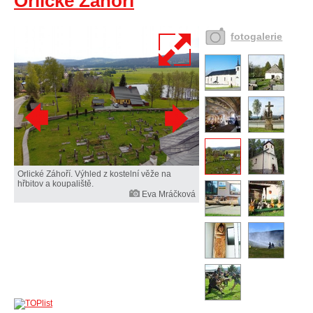
Orlické Záhoří
fotogalerie
Orlické Záhoří. Výhled z kostelní věže na
hřbitov a koupaliště.
Eva Mráčková