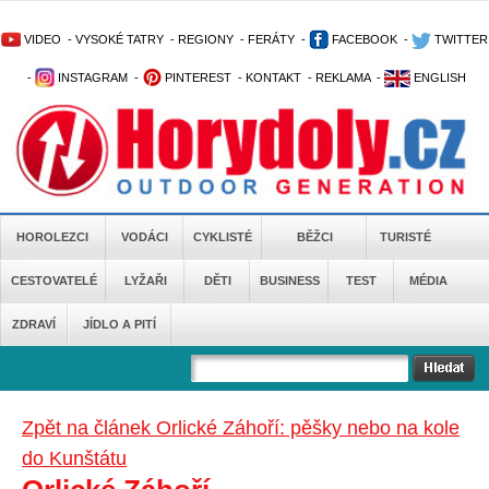
VIDEO
-
VYSOKÉ TATRY
-
REGIONY
-
FERÁTY
-
FACEBOOK
-
TWITTER
-
INSTAGRAM
-
PINTEREST
-
KONTAKT
-
REKLAMA
-
ENGLISH
HOROLEZCI
VODÁCI
CYKLISTÉ
BĚŽCI
TURISTÉ
CESTOVATELÉ
LYŽAŘI
DĚTI
BUSINESS
TEST
MÉDIA
ZDRAVÍ
JÍDLO A PITÍ
Zpět na článek Orlické Záhoří: pěšky nebo na kole
do Kunštátu