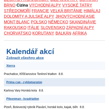
BRNO
Cizina
VÝCHODNÍ ALPY
VYSOKÉ TATRY
STŘEDOMOŘÍ
FRANCIE
VELKÁ BRITÁNIE
HIMÁLAJ
DOLOMITY A JULSKÉ ALPY
JIHOVÝCHODNÍ ASIE
MONT BLANC
POLSKO
NĚMECKO
SKANDINÁVIE
RAKOUSKO
ITÁLIE
SLOVENSKO
ZÁPADNÍ ALPY
CHORVATSKO
KORUTANY
BALKÁN
AFRIKA
Kalendář akcí
Zobrazit všechny akce
Xterra
Prachatice, Křišťanovice
Terénní triatlon
8.8.
Prima cup - cyklomaraton
Karlovy Vary
Horská kola
8.8.
Pilsenman - kvadriatlon
Plzeň, Bolevecký rybník
Plavání, horské kolo, kajak, běh
8.8.