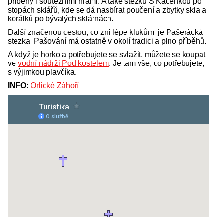
příběhy i soutěžními hrami. A také stezku S Kačenkou po
stopách sklářů, kde se dá nasbírat poučení a zbytky skla a
korálků po bývalých sklárnách.
Další značenou cestou, co zní lépe klukům, je Pašerácká
stezka. Pašování má ostatně v okolí tradici a plno příběhů.
A když je horko a potřebujete se svlažit, můžete se koupat
ve
vodní nádrži Pod kostelem
. Je tam vše, co potřebujete,
s výjimkou plavčíka.
INFO:
Orlické Záhoří