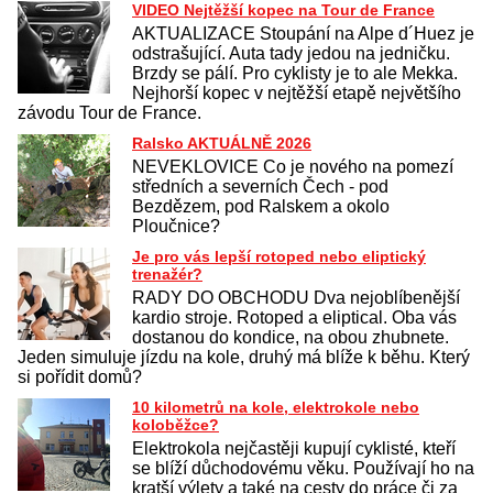
VIDEO Nejtěžší kopec na Tour de France
AKTUALIZACE Stoupání na Alpe d´Huez je
odstrašující. Auta tady jedou na jedničku.
Brzdy se pálí. Pro cyklisty je to ale Mekka.
Nejhorší kopec v nejtěžší etapě největšího
závodu Tour de France.
Ralsko AKTUÁLNĚ 2026
NEVEKLOVICE Co je nového na pomezí
středních a severních Čech - pod
Bezdězem, pod Ralskem a okolo
Ploučnice?
Je pro vás lepší rotoped nebo eliptický
trenažér?
RADY DO OBCHODU Dva nejoblíbenější
kardio stroje. Rotoped a eliptical. Oba vás
dostanou do kondice, na obou zhubnete.
Jeden simuluje jízdu na kole, druhý má blíže k běhu. Který
si pořídit domů?
10 kilometrů na kole, elektrokole nebo
koloběžce?
Elektrokola nejčastěji kupují cyklisté, kteří
se blíží důchodovému věku. Používají ho na
kratší výlety a také na cesty do práce či za