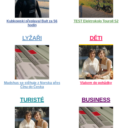
Kubkowski přeplaval Balt za 56
TEST Elektrokolo Touroll S2
hodin
LYŽAŘI
DĚTI
Madshus se stěhuje z Norska přes
Vlakem do pohádky
Čínu do Česka
TURISTÉ
BUSINESS