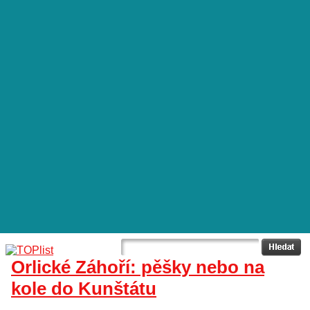
Orlické Záhoří: pěšky nebo na
kole do Kunštátu