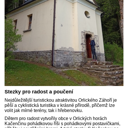
Stezky pro radost a poučení
Nejdůležitější turistickou atraktivitou Orlického Záhoří je
pěší a cyklistická turistika v krásné přírodě, přičemž lze
volit jak mírné terény, tak i hřebenovku.
Dětem pro radost vytvořily obce v Orlických horách
Kačenčinu pohádkovou říši s pohádkovými postavičkami,