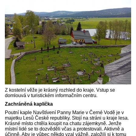
Z kostelní věže je krásný rozhled do kraje. Vstup se
domlouvá v turistickém informačním centru.
Zachráněná kaplička
Poutní kaple Navštívení Panny Marie v Černé Vodě je v
majetku Lesů České republiky. Stojí na stráni u kraje lesa.
Krásné místo chtěla koupit na chatu zájemkyně. Jenže
místní lidé se to dozvěděli včas a protestovali. Aktivně a
účinně. Aby je vůbec někdo vzal vážně, založili si k tomu