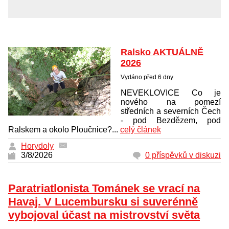
Ralsko AKTUÁLNĚ
2026
Vydáno před 6 dny
NEVEKLOVICE Co je
nového na pomezí
středních a severních Čech
- pod Bezdězem, pod
Ralskem a okolo Ploučnice?...
celý článek
Horydoly
3/8/2026
0 příspěvků v diskuzi
Paratriatlonista Tománek se vrací na
Havaj. V Lucembursku si suverénně
vybojoval účast na mistrovství světa