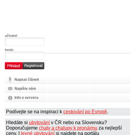
uživatel
heslo
Napsat článek
Napište nám
Info o serveru
Podívejte se na inspiraci k
cestování po Evropě
.
Hledáte si
ubytování
v ČR nebo na Slovensku?
Doporučujeme
chaty a chalupy k pronájmu
za nejlepší
ceny. I
levné ubytování
si najdete na portálu