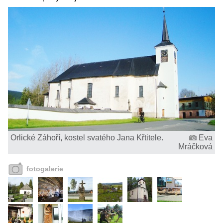
Orlické Záhoří, kostel svatého Jana Křtitele.
Eva
Mráčková
fotogalerie