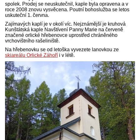
spolek. Prodej se neuskutečnil, kaple byla opravena a v
roce 2008 znovu vysvěcena. Poutní bohoslužba se letos
uskuteční 1. června.
Zajímavých kaplí je v okolí víc. Nejznámější je kruhová
Kunštátská kaple Navštívení Panny Marie na červeně
značené orlické hřebenovce uprostřed chráněného
vrchovištního rašeliniště.
Na hřebenovku se od letoška vyvezete lanovkou ze
skiareálu Orlické Záhoří
i v létě.