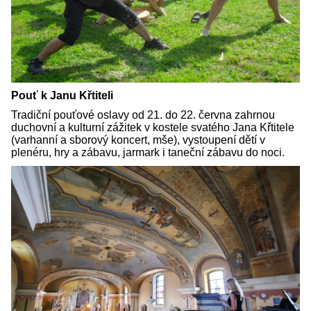
Pouť k Janu Křtiteli
Tradiční pouťové oslavy od 21. do 22. června zahrnou
duchovní a kulturní zážitek v kostele svatého Jana Křtitele
(varhanní a sborový koncert, mše), vystoupení dětí v
plenéru, hry a zábavu, jarmark i taneční zábavu do noci.