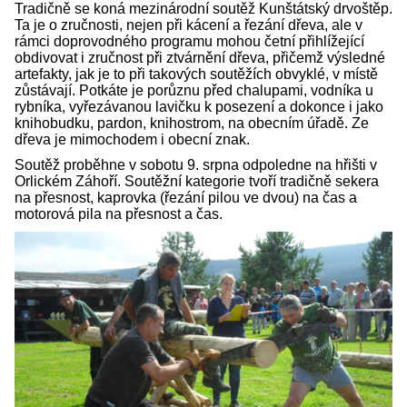
Tradičně se koná mezinárodní soutěž Kunštátský drvoštěp.
Ta je o zručnosti, nejen při kácení a řezání dřeva, ale v
rámci doprovodného programu mohou četní přihlížející
obdivovat i zručnost při ztvárnění dřeva, přičemž výsledné
artefakty, jak je to při takových soutěžích obvyklé, v místě
zůstávají. Potkáte je porůznu před chalupami, vodníka u
rybníka, vyřezávanou lavičku k posezení a dokonce i jako
knihobudku, pardon, knihostrom, na obecním úřadě. Ze
dřeva je mimochodem i obecní znak.
Soutěž proběhne v sobotu 9. srpna odpoledne na hřišti v
Orlickém Záhoří. Soutěžní kategorie tvoří tradičně sekera
na přesnost, kaprovka (řezání pilou ve dvou) na čas a
motorová pila na přesnost a čas.