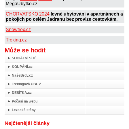
MegaUbytko.cz.
CHORVATSKO 2024
levné ubytování v apartmánech a
pokojích po celém Jadranu bez provize cestovkám.
Snowtrex.cz
Treking.cz
Může se hodit
SOCIÁLNÍ SÍTĚ
KOUPÁNÍ.cz
NašeBrdy.cz
Trekingová OBUV
DESÍTKA.cz
Počasí na webu
Lezecké stěny
Nejčtenější články