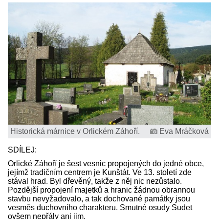
Historická márnice v Orlickém Záhoří.
Eva Mráčková
SDÍLEJ:
Orlické Záhoří je šest vesnic propojených do jedné obce,
jejímž tradičním centrem je Kunštát. Ve 13. století zde
stával hrad. Byl dřevěný, takže z něj nic nezůstalo.
Pozdější propojení majetků a hranic žádnou obrannou
stavbu nevyžadovalo, a tak dochované památky jsou
vesměs duchovního charakteru. Smutné osudy Sudet
ovšem nepřály ani jim.