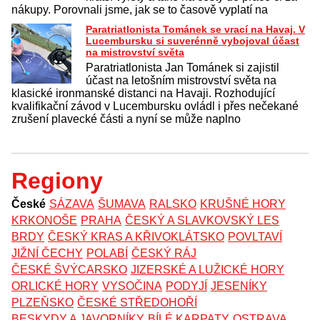
nákupy. Porovnali jsme, jak se to časově vyplatí na
Paratriatlonista Tománek se vrací na Havaj. V
Lucembursku si suverénně vybojoval účast
na mistrovství světa
Paratriatlonista Jan Tománek si zajistil
účast na letošním mistrovství světa na
klasické ironmanské distanci na Havaji. Rozhodující
kvalifikační závod v Lucembursku ovládl i přes nečekané
zrušení plavecké části a nyní se může naplno
Regiony
České
SÁZAVA
ŠUMAVA
RALSKO
KRUŠNÉ HORY
KRKONOŠE
PRAHA
ČESKÝ A SLAVKOVSKÝ LES
BRDY
ČESKÝ KRAS A KŘIVOKLÁTSKO
POVLTAVÍ
JIŽNÍ ČECHY
POLABÍ
ČESKÝ RÁJ
ČESKÉ ŠVÝCARSKO
JIZERSKÉ A LUŽICKÉ HORY
ORLICKÉ HORY
VYSOČINA
PODYJÍ
JESENÍKY
PLZEŇSKO
ČESKÉ STŘEDOHOŘÍ
BESKYDY A JAVORNÍKY
BÍLÉ KARPATY
OSTRAVA