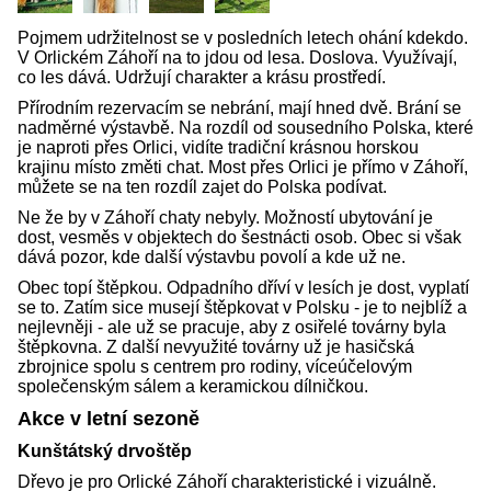
Pojmem udržitelnost se v posledních letech ohání kdekdo.
V Orlickém Záhoří na to jdou od lesa. Doslova. Využívají,
co les dává. Udržují charakter a krásu prostředí.
Přírodním rezervacím se nebrání, mají hned dvě. Brání se
nadměrné výstavbě. Na rozdíl od sousedního Polska, které
je naproti přes Orlici, vidíte tradiční krásnou horskou
krajinu místo změti chat. Most přes Orlici je přímo v Záhoří,
můžete se na ten rozdíl zajet do Polska podívat.
Ne že by v Záhoří chaty nebyly. Možností ubytování je
dost, vesměs v objektech do šestnácti osob. Obec si však
dává pozor, kde další výstavbu povolí a kde už ne.
Obec topí štěpkou. Odpadního dříví v lesích je dost, vyplatí
se to. Zatím sice musejí štěpkovat v Polsku - je to nejblíž a
nejlevněji - ale už se pracuje, aby z osiřelé továrny byla
štěpkovna. Z další nevyužité továrny už je hasičská
zbrojnice spolu s centrem pro rodiny, víceúčelovým
společenským sálem a keramickou dílničkou.
Akce v letní sezoně
Kunštátský drvoštěp
Dřevo je pro Orlické Záhoří charakteristické i vizuálně.