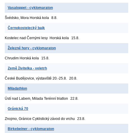
Vasaloppet - cyklomaraton
Švédsko, Mora
Horská kola
8.8.
Černokostelecký bajk
Kostelec nad Černými lesy
Horská kola
15.8.
Železné hory - cyklomaraton
Chrudim
Horská kola
15.8.
Země živitelka - veletrh
České Budějovice, výstaviště
20.-25.8.
20.8.
Miladathlon
Ústí nad Labem, Milada
Terénní triatlon
22.8.
Gránická 70
Znojmo, Gránice
Cyklistický závod do vrchu
23.8.
Birkebeiner - cyklomaraton