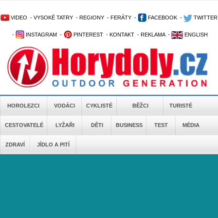
VIDEO
-
VYSOKÉ TATRY
-
REGIONY
-
FERÁTY
-
FACEBOOK
-
TWITTER
-
INSTAGRAM
-
PINTEREST
-
KONTAKT
-
REKLAMA
-
ENGLISH
HOROLEZCI
VODÁCI
CYKLISTÉ
BĚŽCI
TURISTÉ
CESTOVATELÉ
LYŽAŘI
DĚTI
BUSINESS
TEST
MÉDIA
ZDRAVÍ
JÍDLO A PITÍ