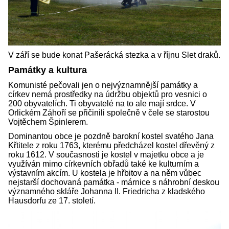
V září se bude konat Pašerácká stezka a v říjnu Slet draků.
Památky a kultura
Komunisté pečovali jen o nejvýznamnější památky a
církev nemá prostředky na údržbu objektů pro vesnici o
200 obyvatelích. Ti obyvatelé na to ale mají srdce. V
Orlickém Záhoří se přičinili společně v čele se starostou
Vojtěchem Špinlerem.
Dominantou obce je pozdně barokní kostel svatého Jana
Křtitele z roku 1763, kterému předcházel kostel dřevěný z
roku 1612. V současnosti je kostel v majetku obce a je
využíván mimo církevních obřadů také ke kulturním a
výstavním akcím. U kostela je hřbitov a na něm vůbec
nejstarší dochovaná památka - márnice s náhrobní deskou
významného skláře Johanna II. Friedricha z kladského
Hausdorfu ze 17. století.