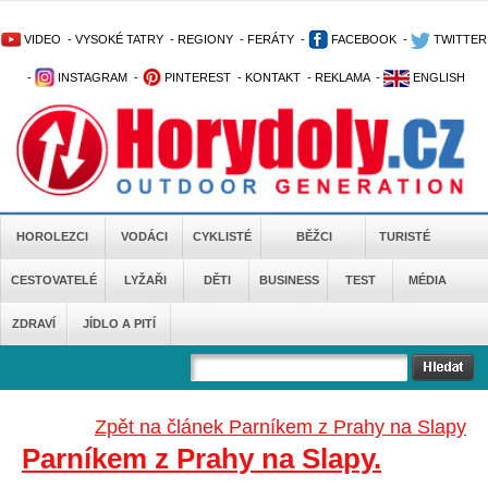
VIDEO
-
VYSOKÉ TATRY
-
REGIONY
-
FERÁTY
-
FACEBOOK
-
TWITTER
-
INSTAGRAM
-
PINTEREST
-
KONTAKT
-
REKLAMA
-
ENGLISH
HOROLEZCI
VODÁCI
CYKLISTÉ
BĚŽCI
TURISTÉ
CESTOVATELÉ
LYŽAŘI
DĚTI
BUSINESS
TEST
MÉDIA
ZDRAVÍ
JÍDLO A PITÍ
Zpět na článek Parníkem z Prahy na Slapy
Parníkem z Prahy na Slapy.