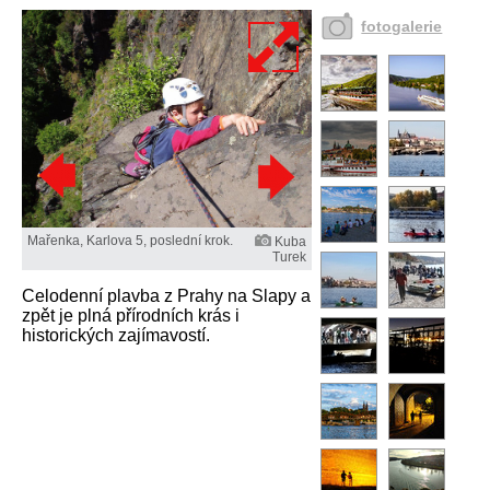
fotogalerie
Mařenka, Karlova 5, poslední krok.
Kuba
Turek
Celodenní plavba z Prahy na Slapy a
zpět je plná přírodních krás i
historických zajímavostí.