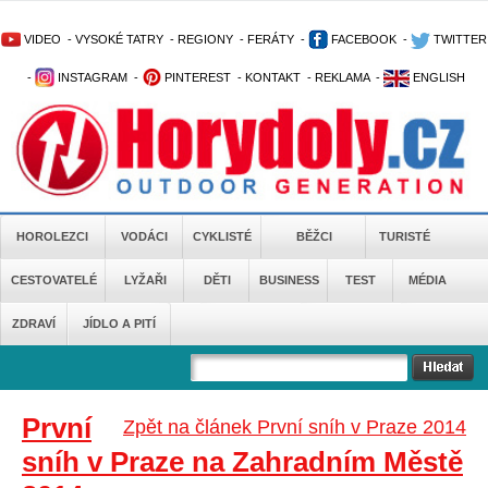
VIDEO
-
VYSOKÉ TATRY
-
REGIONY
-
FERÁTY
-
FACEBOOK
-
TWITTER
-
INSTAGRAM
-
PINTEREST
-
KONTAKT
-
REKLAMA
-
ENGLISH
HOROLEZCI
VODÁCI
CYKLISTÉ
BĚŽCI
TURISTÉ
CESTOVATELÉ
LYŽAŘI
DĚTI
BUSINESS
TEST
MÉDIA
ZDRAVÍ
JÍDLO A PITÍ
První
Zpět na článek První sníh v Praze 2014
sníh v Praze na Zahradním Městě