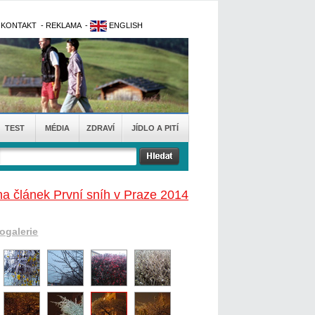
-
KONTAKT
-
REKLAMA
-
ENGLISH
TEST
MÉDIA
ZDRAVÍ
JÍDLO A PITÍ
na článek První sníh v Praze 2014
togalerie