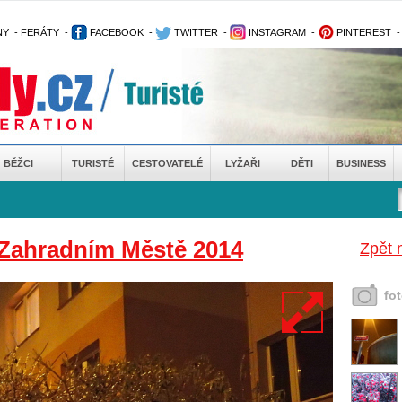
NY
-
FERÁTY
-
FACEBOOK
-
TWITTER
-
INSTAGRAM
-
PINTEREST
BĚŽCI
TURISTÉ
CESTOVATELÉ
LYŽAŘI
DĚTI
BUSINESS
a Zahradním Městě 2014
Zpět 
fo