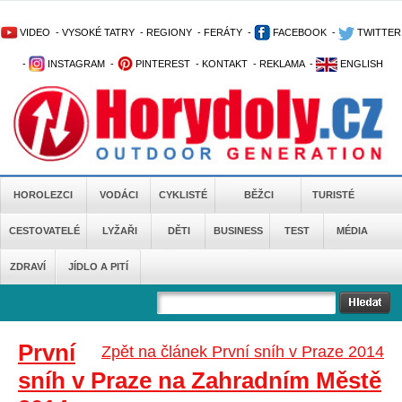
VIDEO
-
VYSOKÉ TATRY
-
REGIONY
-
FERÁTY
-
FACEBOOK
-
TWITTER
-
INSTAGRAM
-
PINTEREST
-
KONTAKT
-
REKLAMA
-
ENGLISH
HOROLEZCI
VODÁCI
CYKLISTÉ
BĚŽCI
TURISTÉ
CESTOVATELÉ
LYŽAŘI
DĚTI
BUSINESS
TEST
MÉDIA
ZDRAVÍ
JÍDLO A PITÍ
První
Zpět na článek První sníh v Praze 2014
sníh v Praze na Zahradním Městě