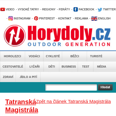
VIDEO
-
VYSOKÉ TATRY
-
REGIONY
-
FERÁTY
-
FACEBOOK
-
TWITTER
-
INSTAGRAM
-
PINTEREST
-
KONTAKT
-
REKLAMA
-
ENGLISH
HOROLEZCI
VODÁCI
CYKLISTÉ
BĚŽCI
TURISTÉ
CESTOVATELÉ
LYŽAŘI
DĚTI
BUSINESS
TEST
MÉDIA
ZDRAVÍ
JÍDLO A PITÍ
Tatranská
Zpět na článek Tatranská Magistrála
Magistrála