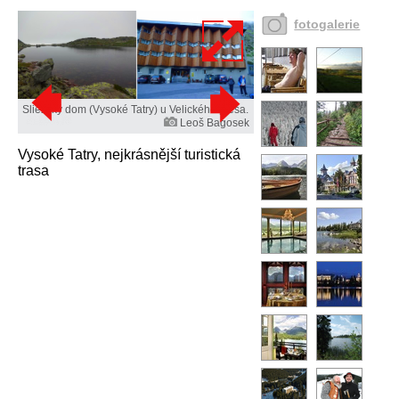
fotogalerie
Sliezský dom (Vysoké Tatry) u Velického plesa.
Leoš Bagosek
Vysoké Tatry, nejkrásnější turistická
trasa