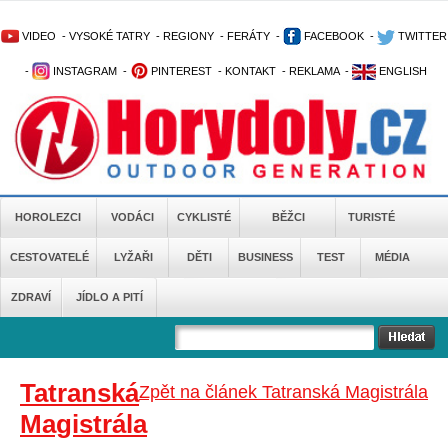
VIDEO
-
VYSOKÉ TATRY
-
REGIONY
-
FERÁTY
-
FACEBOOK
-
TWITTER
-
INSTAGRAM
-
PINTEREST
-
KONTAKT
-
REKLAMA
-
ENGLISH
HOROLEZCI
VODÁCI
CYKLISTÉ
BĚŽCI
TURISTÉ
CESTOVATELÉ
LYŽAŘI
DĚTI
BUSINESS
TEST
MÉDIA
ZDRAVÍ
JÍDLO A PITÍ
Tatranská
Zpět na článek Tatranská Magistrála
Magistrála