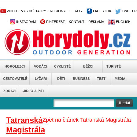
VIDEO
-
VYSOKÉ TATRY
-
REGIONY
-
FERÁTY
-
FACEBOOK
-
TWITTER
-
INSTAGRAM
-
PINTEREST
-
KONTAKT
-
REKLAMA
-
ENGLISH
HOROLEZCI
VODÁCI
CYKLISTÉ
BĚŽCI
TURISTÉ
CESTOVATELÉ
LYŽAŘI
DĚTI
BUSINESS
TEST
MÉDIA
ZDRAVÍ
JÍDLO A PITÍ
Tatranská
Zpět na článek Tatranská Magistrála
Magistrála