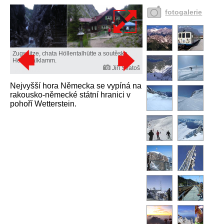
fotogalerie
Zugspitze, chata Höllentalhütte a soutěska
Höllentalklamm.
Jiří Svatoš
Nejvyšší hora Německa se vypíná na
rakousko-německé státní hranici v
pohoří Wetterstein.