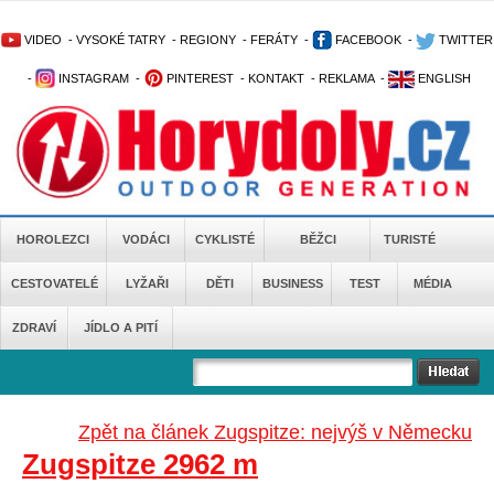
VIDEO
-
VYSOKÉ TATRY
-
REGIONY
-
FERÁTY
-
FACEBOOK
-
TWITTER
-
INSTAGRAM
-
PINTEREST
-
KONTAKT
-
REKLAMA
-
ENGLISH
HOROLEZCI
VODÁCI
CYKLISTÉ
BĚŽCI
TURISTÉ
CESTOVATELÉ
LYŽAŘI
DĚTI
BUSINESS
TEST
MÉDIA
ZDRAVÍ
JÍDLO A PITÍ
Zpět na článek Zugspitze: nejvýš v Německu
Zugspitze 2962 m