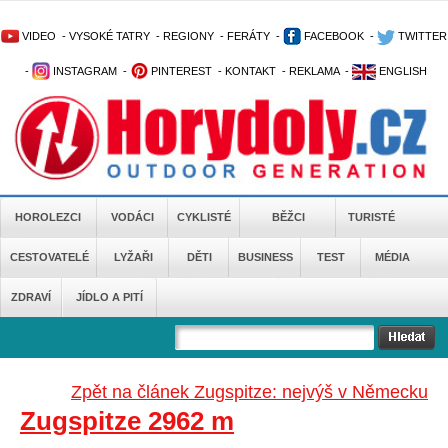
VIDEO
-
VYSOKÉ TATRY
-
REGIONY
-
FERÁTY
-
FACEBOOK
-
TWITTER
-
INSTAGRAM
-
PINTEREST
-
KONTAKT
-
REKLAMA
-
ENGLISH
HOROLEZCI
VODÁCI
CYKLISTÉ
BĚŽCI
TURISTÉ
CESTOVATELÉ
LYŽAŘI
DĚTI
BUSINESS
TEST
MÉDIA
ZDRAVÍ
JÍDLO A PITÍ
Zpět na článek Zugspitze: nejvýš v Německu
Zugspitze 2962 m