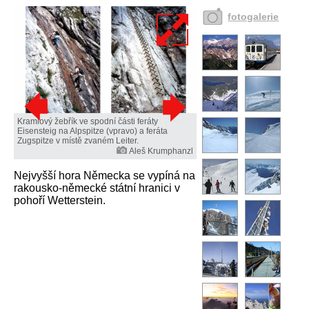
fotogalerie
Kramlový žebřík ve spodní části feráty
Eisensteig na Alpspitze (vpravo) a feráta
Zugspitze v místě zvaném Leiter.
Aleš Krumphanzl
Nejvyšší hora Německa se vypíná na
rakousko-německé státní hranici v
pohoří Wetterstein.