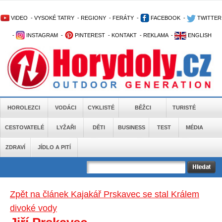
VIDEO
-
VYSOKÉ TATRY
-
REGIONY
-
FERÁTY
-
FACEBOOK
-
TWITTER
-
INSTAGRAM
-
PINTEREST
-
KONTAKT
-
REKLAMA
-
ENGLISH
HOROLEZCI
VODÁCI
CYKLISTÉ
BĚŽCI
TURISTÉ
CESTOVATELÉ
LYŽAŘI
DĚTI
BUSINESS
TEST
MÉDIA
ZDRAVÍ
JÍDLO A PITÍ
Zpět na článek Kajakář Prskavec se stal Králem
divoké vody