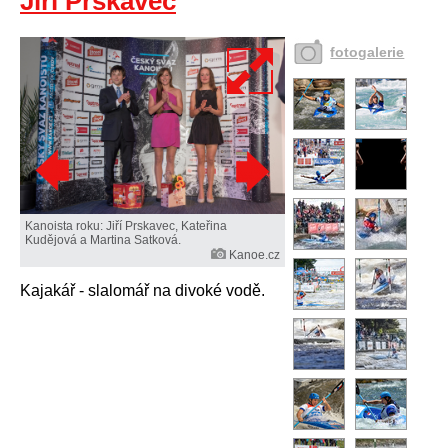
Jiří Prskavec
fotogalerie
Kanoista roku: Jiří Prskavec, Kateřina
Kudějová a Martina Satková.
Kanoe.cz
Kajakář - slalomář na divoké vodě.