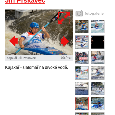
Jiří Prskavec
fotogalerie
Kajakář Jiří Prskavec.
ČSK
Kajakář - slalomář na divoké vodě.