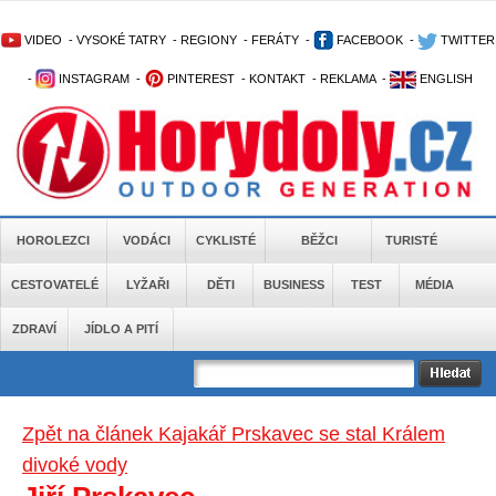
VIDEO
-
VYSOKÉ TATRY
-
REGIONY
-
FERÁTY
-
FACEBOOK
-
TWITTER
-
INSTAGRAM
-
PINTEREST
-
KONTAKT
-
REKLAMA
-
ENGLISH
HOROLEZCI
VODÁCI
CYKLISTÉ
BĚŽCI
TURISTÉ
CESTOVATELÉ
LYŽAŘI
DĚTI
BUSINESS
TEST
MÉDIA
ZDRAVÍ
JÍDLO A PITÍ
Zpět na článek Kajakář Prskavec se stal Králem
divoké vody