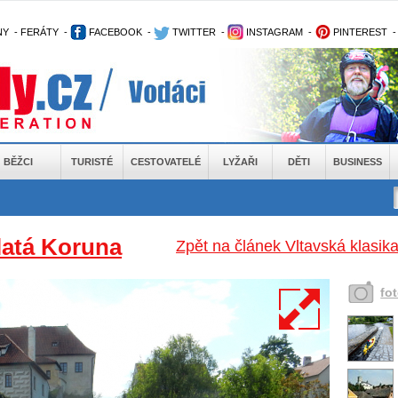
NY
-
FERÁTY
-
FACEBOOK
-
TWITTER
-
INSTAGRAM
-
PINTEREST
BĚŽCI
TURISTÉ
CESTOVATELÉ
LYŽAŘI
DĚTI
BUSINESS
Zlatá Koruna
Zpět na článek Vltavská klasik
fo