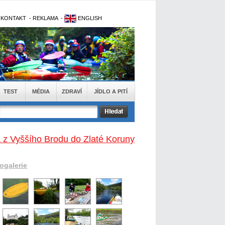
-
KONTAKT
-
REKLAMA
-
ENGLISH
TEST
MÉDIA
ZDRAVÍ
JÍDLO A PITÍ
a z Vyššího Brodu do Zlaté Koruny
togalerie