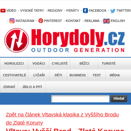
VIDEO
-
VYSOKÉ TATRY
-
REGIONY
-
FERÁTY
-
FACEBOOK
-
TWITTER
-
INSTAGRAM
-
PINTEREST
-
KONTAKT
-
REKLAMA
-
ENGLISH
HOROLEZCI
VODÁCI
CYKLISTÉ
BĚŽCI
TURISTÉ
CESTOVATELÉ
LYŽAŘI
DĚTI
BUSINESS
TEST
MÉDIA
ZDRAVÍ
JÍDLO A PITÍ
Zpět na článek Vltavská klasika z Vyššího Brodu
do Zlaté Koruny