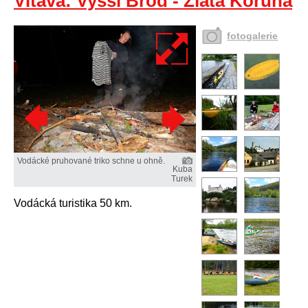
Vltava: Vyšší Brod - Zlatá Koruna
fotogalerie
Vodácké pruhované triko schne u ohně.
Kuba
Turek
Vodácká turistika 50 km.