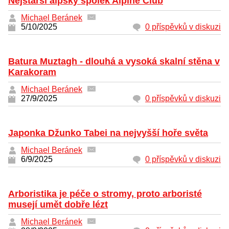
Nejstarší alpský spolek Alpine Club
Michael Beránek
5/10/2025
0 příspěvků v diskuzi
Batura Muztagh - dlouhá a vysoká skalní stěna v
Karakoram
Michael Beránek
27/9/2025
0 příspěvků v diskuzi
Japonka Džunko Tabei na nejvyšší hoře světa
Michael Beránek
6/9/2025
0 příspěvků v diskuzi
Arboristika je péče o stromy, proto arboristé
musejí umět dobře lézt
Michael Beránek