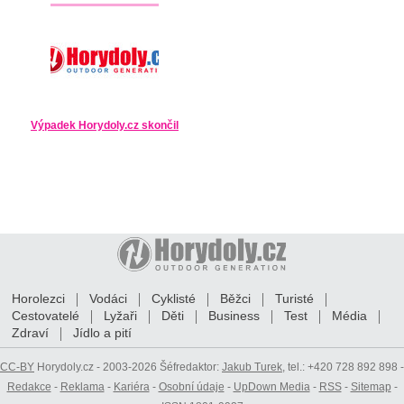
Výpadek Horydoly.cz skončil
Horolezci
Vodáci
Cyklisté
Běžci
Turisté
Cestovatelé
Lyžaři
Děti
Business
Test
Média
Zdraví
Jídlo a pití
CC-BY
Horydoly.cz - 2003-2026 Šéfredaktor:
Jakub Turek
, tel.: +420 728 892 898 -
Redakce
-
Reklama
-
Kariéra
-
Osobní údaje
-
UpDown Media
-
RSS
-
Sitemap
-