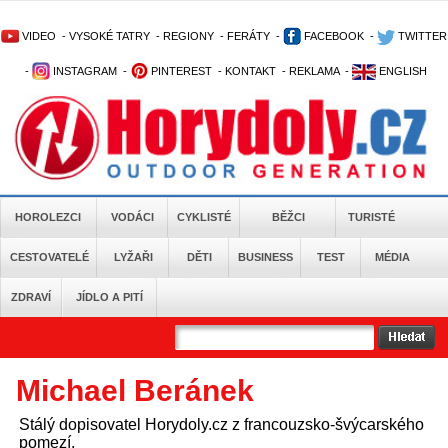
VIDEO
-
VYSOKÉ TATRY
-
REGIONY
-
FERÁTY
-
FACEBOOK
-
TWITTER
-
INSTAGRAM
-
PINTEREST
-
KONTAKT
-
REKLAMA
-
ENGLISH
HOROLEZCI
VODÁCI
CYKLISTÉ
BĚŽCI
TURISTÉ
CESTOVATELÉ
LYŽAŘI
DĚTI
BUSINESS
TEST
MÉDIA
ZDRAVÍ
JÍDLO A PITÍ
Michael Beránek
Stálý dopisovatel Horydoly.cz z francouzsko-švýcarského
pomezí.