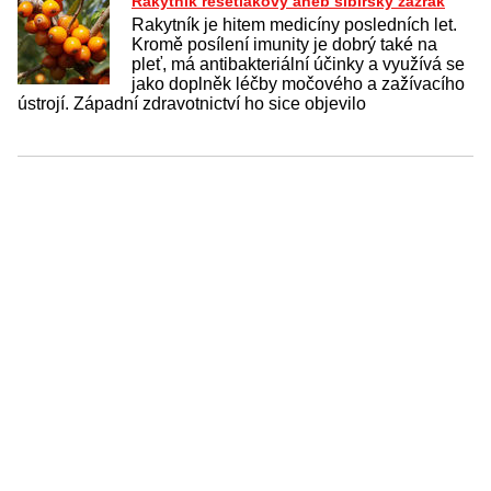
Rakytník řešetlákový aneb sibiřský zázrak
Rakytník je hitem medicíny posledních let.
Kromě posílení imunity je dobrý také na
pleť, má antibakteriální účinky a využívá se
jako doplněk léčby močového a zažívacího
ústrojí. Západní zdravotnictví ho sice objevilo