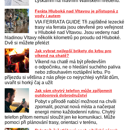
Lyskamm na hlavním Walliském hřebenu.
Feráta Hluboká nad Vltavou je přístupná z
vody i autem
VIA FERRATA GUIDE Tři zajištěné lezecké
trasy via ferrata jsou otevřené pro veřejnost
v Hluboké nad Vltavou. Jsou vedeny nad
hladinou Vltavy několik kilometrů po proudu od Hluboké.
Dvě si můžete přelézt
Jak vybrat nejlepší brikety do krbu pro
víkend na chatě?
Víkend na chatě má být především
o odpočinku, ne o hledání suchého paliva
nebo zdlouhavém roztápění krbu. Po
příjezdu si většina z nás přeje co nejrychleji vyhřát dům,
uvařit si horký čaj a užít
Jak vám chytrý telefon může zpříjemnit
outdoorová dobrodružství
Pobyt v přírodě nabízí možnost na chvíli
zpomalit, poznat nová místa a načerpat
energii mimo každodenní rutinu. Chytrý
telefon přitom nemusí sloužit jen ke komunikaci. Může
pomoci při plánování trasy, orientaci v terénu,