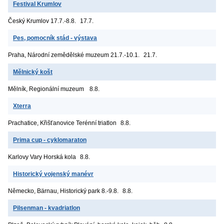
Festival Krumlov
Český Krumlov
17.7.-8.8.
17.7.
Pes, pomocník stád - výstava
Praha, Národní zemědělské muzeum
21.7.-10.1.
21.7.
Mělnický košt
Mělník, Regionální muzeum
8.8.
Xterra
Prachatice, Křišťanovice
Terénní triatlon
8.8.
Prima cup - cyklomaraton
Karlovy Vary
Horská kola
8.8.
Historický vojenský manévr
Německo, Bärnau, Historický park
8.-9.8.
8.8.
Pilsenman - kvadriatlon