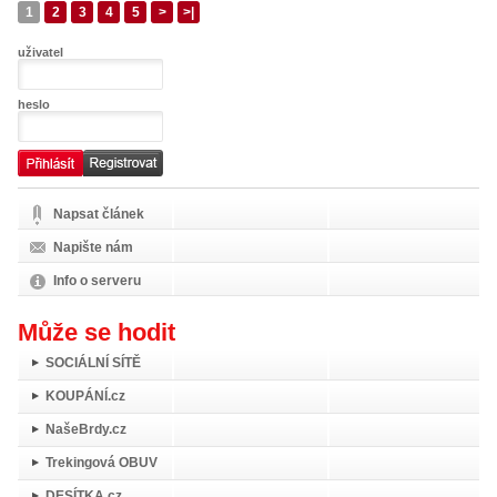
1
2
3
4
5
>
>|
uživatel
heslo
Napsat článek
Napište nám
Info o serveru
Může se hodit
SOCIÁLNÍ SÍTĚ
KOUPÁNÍ.cz
NašeBrdy.cz
Trekingová OBUV
DESÍTKA.cz