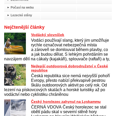
Počasí na webu
Lezecké stěny
Nejčtenější články
Vodácký slovníček
Vodáci používají slang, který jim umožňuje
rychle označovat nebezpečná místa
a zároveň se domlouvat během plavby, co
a jak budou dělat. S lehkým pohrdáním se
navzájem dělí na cákaly (kajakáři), splouvače (raftaři) a ty,
Nejlepší outdoorová dobrodružství v České
republice
Česká republika sice nemá nejvyšší pohoří
Evropy, přesto nabízí překvapivě pestrou
škálu outdoorových aktivit po celý rok. Od
lezení na pískovcových skalách a horské turistiky až po
vodáctví nebo cyklistiku chráněnou
Český horolezec zahynul na Lyskammu
ČERNÁ VDOVA Český horolezec se stal
obětí pádu skal v severní stěně hory