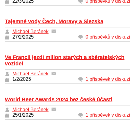
22/3/2025
0 příspěvků v diskuzi
Tajemné vody Čech, Moravy a Slezska
Michael Beránek
27/2/2025
0 příspěvků v diskuzi
Ve Francii jezdí milion starých a sběratelských
vozidel
Michael Beránek
1/2/2025
1 příspěvek v diskuzi
World Beer Awards 2024 bez české účasti
Michael Beránek
25/1/2025
1 příspěvek v diskuzi