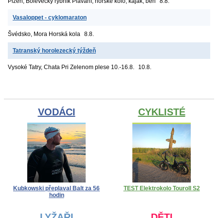
Plzeň, Bolevecký rybník
Plavání, horské kolo, kajak, běh
8.8.
Vasaloppet - cyklomaraton
Švédsko, Mora
Horská kola
8.8.
Tatranský horolezecký týždeň
Vysoké Tatry, Chata Pri Zelenom plese
10.-16.8.
10.8.
VODÁCI
CYKLISTÉ
Kubkowski přeplaval Balt za 56
TEST Elektrokolo Touroll S2
hodin
LYŽAŘI
DĚTI