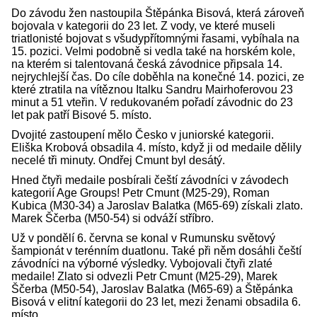
Do závodu žen nastoupila Štěpánka Bisová, která zároveň
bojovala v kategorii do 23 let. Z vody, ve které museli
triatlonisté bojovat s všudypřítomnými řasami, vybíhala na
15. pozici. Velmi podobně si vedla také na horském kole,
na kterém si talentovaná česká závodnice připsala 14.
nejrychlejší čas. Do cíle doběhla na konečné 14. pozici, ze
které ztratila na vítěznou Italku Sandru Mairhoferovou 23
minut a 51 vteřin. V redukovaném pořadí závodnic do 23
let pak patří Bisové 5. místo.
Dvojité zastoupení mělo Česko v juniorské kategorii.
Eliška Krobová obsadila 4. místo, když ji od medaile dělily
necelé tři minuty. Ondřej Cmunt byl desátý.
Hned čtyři medaile posbírali čeští závodníci v závodech
kategorií Age Groups! Petr Cmunt (M25-29), Roman
Kubica (M30-34) a Jaroslav Balatka (M65-69) získali zlato.
Marek Ščerba (M50-54) si odváží stříbro.
Už v pondělí 6. června se konal v Rumunsku světový
šampionát v terénním duatlonu. Také při něm dosáhli čeští
závodníci na výborné výsledky. Vybojovali čtyři zlaté
medaile! Zlato si odvezli Petr Cmunt (M25-29), Marek
Ščerba (M50-54), Jaroslav Balatka (M65-69) a Štěpánka
Bisová v elitní kategorii do 23 let, mezi ženami obsadila 6.
místo.