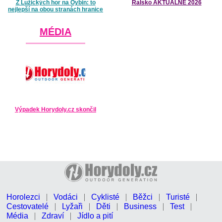
Z Lužických hor na Oybin: to
Ralsko AKTUÁLNĚ 2026
nejlepší na obou stranách hranice
MÉDIA
Výpadek Horydoly.cz skončil
Horolezci
Vodáci
Cyklisté
Běžci
Turisté
Cestovatelé
Lyžaři
Děti
Business
Test
Média
Zdraví
Jídlo a pití