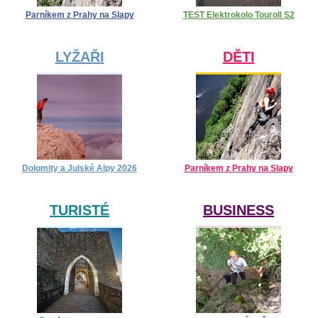
Parníkem z Prahy na Slapy
TEST Elektrokolo Touroll S2
LYŽAŘI
DĚTI
Dolomity a Julské Alpy 2026
Parníkem z Prahy na Slapy
TURISTÉ
BUSINESS