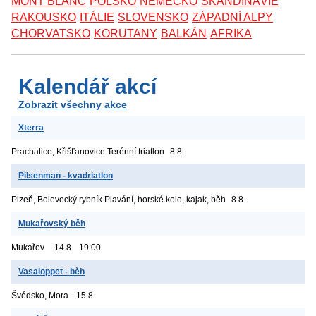
MONT BLANC
POLSKO
NĚMECKO
SKANDINÁVIE
RAKOUSKO
ITÁLIE
SLOVENSKO
ZÁPADNÍ ALPY
CHORVATSKO
KORUTANY
BALKÁN
AFRIKA
Kalendář akcí
Zobrazit všechny akce
Xterra
Prachatice, Křišťanovice
Terénní triatlon
8.8.
Pilsenman - kvadriatlon
Plzeň, Bolevecký rybník
Plavání, horské kolo, kajak, běh
8.8.
Mukařovský běh
Mukařov
14.8.
19:00
Vasaloppet - běh
Švédsko, Mora
15.8.