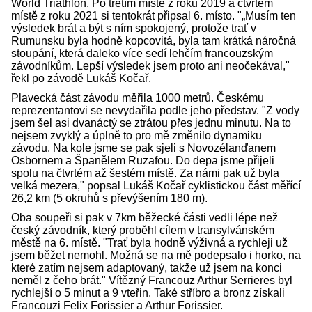
World Triathlon. Po třetím místě z roku 2019 a čtvrtém
místě z roku 2021 si tentokrát připsal 6. místo. "„Musím ten
výsledek brát a být s ním spokojený, protože trať v
Rumunsku byla hodně kopcovitá, byla tam krátká náročná
stoupání, která daleko více sedí lehčím francouzským
závodníkům. Lepší výsledek jsem proto ani neočekával,"
řekl po závodě Lukáš Kočař.
Plavecká část závodu měřila 1000 metrů. Českému
reprezentantovi se nevydařila podle jeho představ. "Z vody
jsem šel asi dvanáctý se ztrátou přes jednu minutu. Na to
nejsem zvyklý a úplně to pro mě změnilo dynamiku
závodu. Na kole jsme se pak sjeli s Novozélanďanem
Osbornem a Španělem Ruzafou. Do depa jsme přijeli
spolu na čtvrtém až šestém místě. Za námi pak už byla
velká mezera," popsal Lukáš Kočař cyklistickou část měřící
26,2 km (5 okruhů s převýšením 180 m).
Oba soupeři si pak v 7km běžecké části vedli lépe než
český závodník, který proběhl cílem v transylvánském
městě na 6. místě. "Trať byla hodně výživná a rychleji už
jsem běžet nemohl. Možná se na mě podepsalo i horko, na
které zatím nejsem adaptovaný, takže už jsem na konci
neměl z čeho brát." Vítězný Francouz Arthur Serrieres byl
rychlejší o 5 minut a 9 vteřin. Také stříbro a bronz získali
Francouzi Felix Forissier a Arthur Forissier.