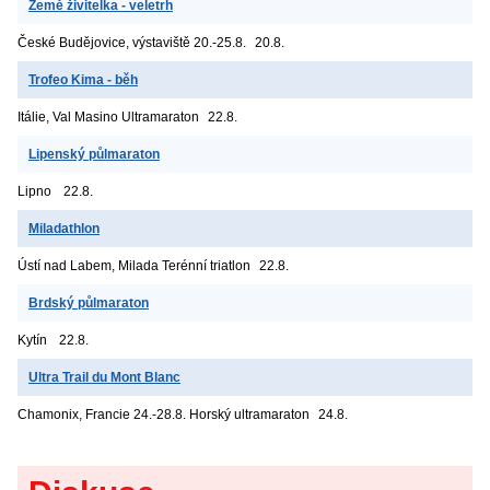
Země živitelka - veletrh
České Budějovice, výstaviště
20.-25.8.
20.8.
Trofeo Kima - běh
Itálie, Val Masino
Ultramaraton
22.8.
Lipenský půlmaraton
Lipno
22.8.
Miladathlon
Ústí nad Labem, Milada
Terénní triatlon
22.8.
Brdský půlmaraton
Kytín
22.8.
Ultra Trail du Mont Blanc
Chamonix, Francie
24.-28.8. Horský ultramaraton
24.8.