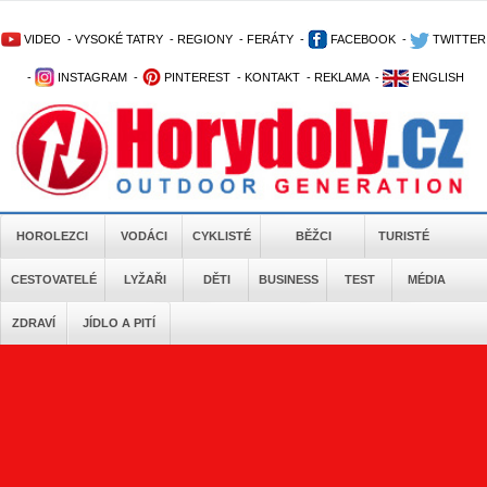
VIDEO
-
VYSOKÉ TATRY
-
REGIONY
-
FERÁTY
-
FACEBOOK
-
TWITTER
-
INSTAGRAM
-
PINTEREST
-
KONTAKT
-
REKLAMA
-
ENGLISH
HOROLEZCI
VODÁCI
CYKLISTÉ
BĚŽCI
TURISTÉ
CESTOVATELÉ
LYŽAŘI
DĚTI
BUSINESS
TEST
MÉDIA
ZDRAVÍ
JÍDLO A PITÍ