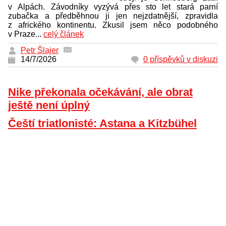
v Alpách. Závodníky vyzývá přes sto let stará parní
zubačka a předběhnou ji jen nejzdatnější, zpravidla
z afrického kontinentu. Zkusil jsem něco podobného
v Praze...
celý článek
Petr Šlajer
14/7/2026
0 příspěvků v diskuzi
Nike překonala očekávání, ale obrat
ještě není úplný
Čeští triatlonisté: Astana a Kitzbühel