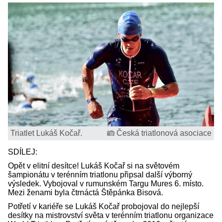
Triatlet Lukáš Kočař.
Česká triatlonová asociace
SDÍLEJ:
Opět v elitní desítce! Lukáš Kočař si na světovém
šampionátu v terénním triatlonu připsal další výborný
výsledek. Vybojoval v rumunském Targu Mures 6. místo.
Mezi ženami byla čtrnáctá Štěpánka Bisová.
Potřetí v kariéře se Lukáš Kočař probojoval do nejlepší
desítky na mistrovství světa v terénním triatlonu organizace