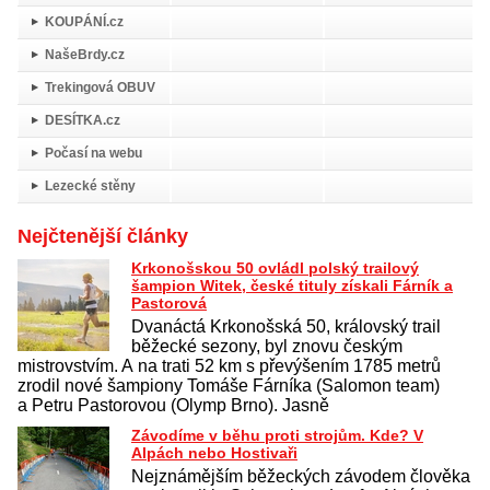
KOUPÁNÍ.cz
NašeBrdy.cz
Trekingová OBUV
DESÍTKA.cz
Počasí na webu
Lezecké stěny
Nejčtenější články
Krkonošskou 50 ovládl polský trailový
šampion Witek, české tituly získali Fárník a
Pastorová
Dvanáctá Krkonošská 50, královský trail
běžecké sezony, byl znovu českým
mistrovstvím. A na trati 52 km s převýšením 1785 metrů
zrodil nové šampiony Tomáše Fárníka (Salomon team)
a Petru Pastorovou (Olymp Brno). Jasně
Závodíme v běhu proti strojům. Kde? V
Alpách nebo Hostivaři
Nejznámějším běžeckých závodem člověka