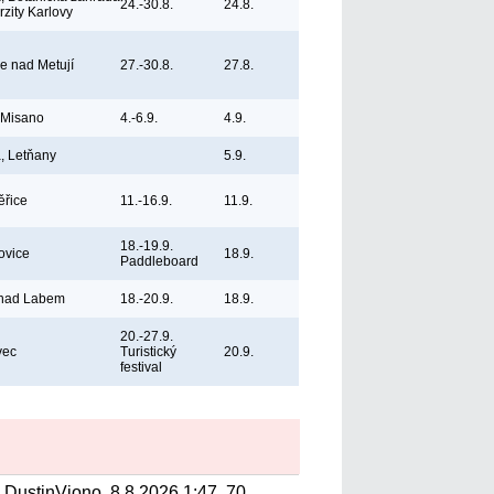
24.-30.8.
24.8.
rzity Karlovy
ce nad Metují
27.-30.8.
27.8.
, Misano
4.-6.9.
4.9.
, Letňany
5.9.
ěřice
11.-16.9.
11.9.
18.-19.9.
ovice
18.9.
Paddleboard
 nad Labem
18.-20.9.
18.9.
20.-27.9.
vec
Turistický
20.9.
festival
DustinViono, 8.8.2026 1:47, 70