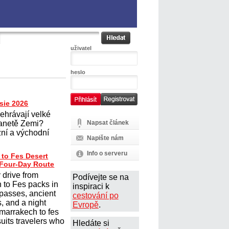
uživatel
heslo
sie 2026
ehrávají velké
lanetě Zemi?
Napsat článek
žní a východní
Napište nám
Info o serveru
 to Fes Desert
 Four-Day Route
 drive from
Podívejte se na
 to Fes packs in
inspiraci k
passes, ancient
cestování po
, and a night
Evropě
.
marrakech to fes
suits travelers who
Hledáte si