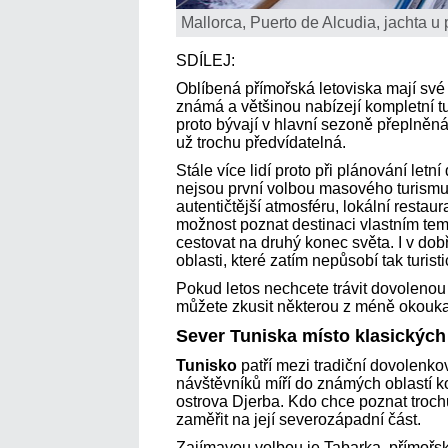
Mallorca, Puerto de Alcudia, jachta u 
SDÍLEJ:
Oblíbená přímořská letoviska mají své
známá a většinou nabízejí kompletní t
proto bývají v hlavní sezoně přeplněn
už trochu předvídatelná.
Stále více lidí proto při plánování letn
nejsou první volbou masového turismu. 
autentičtější atmosféru, lokální restau
možnost poznat destinaci vlastním t
cestovat na druhý konec světa. I v dob
oblasti, které zatím nepůsobí tak turisti
Pokud letos nechcete trávit dovolenou 
můžete zkusit některou z méně okoukan
Sever Tuniska místo klasických
Tunisko
patří mezi tradiční dovolenko
návštěvníků míří do známých oblast
ostrova Djerba. Kdo chce poznat troc
zaměřit na její severozápadní část.
Zajímavou volbou je Tabarka, přímořsk