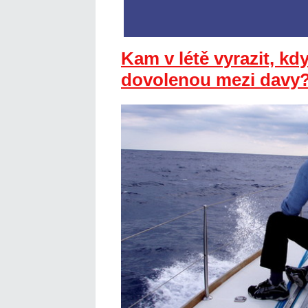
Kam v létě vyrazit, kd
dovolenou mezi davy