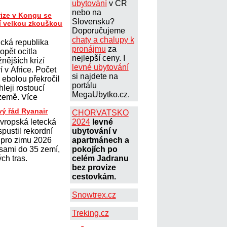
ubytování
v ČR
nebo na
rize v Kongu se
Slovensku?
ší velkou zkouškou
Doporučujeme
chaty a chalupy k
cká republika
pronájmu
za
opět ocitla
nejlepší ceny. I
nějších krizí
levné ubytování
í v Africe. Počet
si najdete na
ebolou překročil
portálu
hleji rostoucí
MegaUbytko.cz.
 země. Více
vý řád Ryanair
CHORVATSKO
evropská letecká
2024
levné
spustil rekordní
ubytování v
d pro zimu 2026
apartmánech a
asami do 35 zemí,
pokojích po
ch tras.
celém Jadranu
bez provize
cestovkám.
Snowtrex.cz
Treking.cz