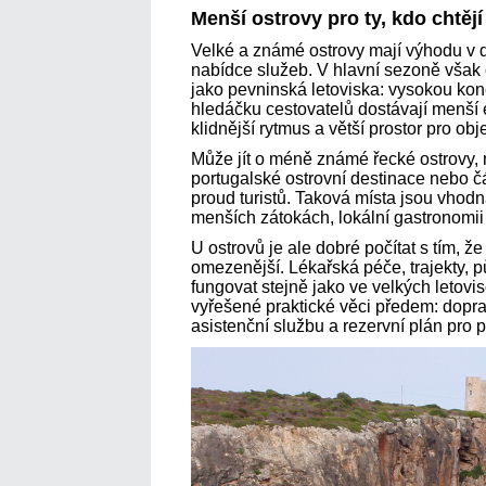
Menší ostrovy pro ty, kdo chtěj
Velké a známé ostrovy mají výhodu v d
nabídce služeb. V hlavní sezoně však
jako pevninská letoviska: vysokou konc
hledáčku cestovatelů dostávají menší e
klidnější rytmus a větší prostor pro obj
Může jít o méně známé řecké ostrovy,
portugalské ostrovní destinace nebo č
proud turistů. Taková místa jsou vhodn
menších zátokách, lokální gastronomii
U ostrovů je ale dobré počítat s tím, 
omezenější. Lékařská péče, trajekty,
fungovat stejně jako ve velkých letovisc
vyřešené praktické věci předem: doprav
asistenční službu a rezervní plán pro 