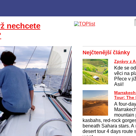
yž nechcete
?
Nejčtenější články
Zprávy z A
Kde se od
věci na p
Přece v ji
Asii!
Marrakech
Tour: The
A four-day
Marrakech
mountain 
kasbahs, red-rock gorges
beneath Sahara stars. A 
desert tour 4 days route 