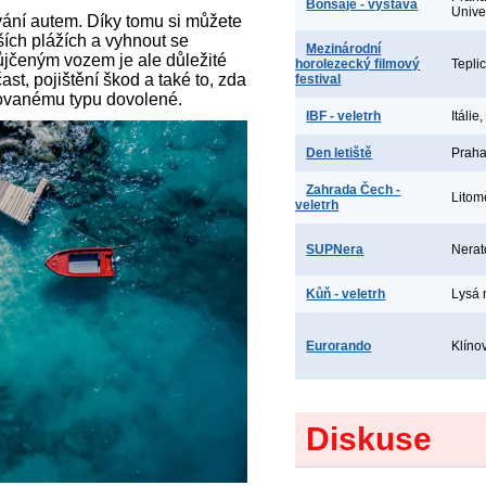
Bonsaje - výstava
Unive
ování autem. Díky tomu si můžete
ších plážích a vyhnout se
Mezinárodní
ůjčeným vozem je ale důležité
horolezecký filmový
Tepli
st, pojištění škod a také to, zda
festival
novanému typu dovolené.
IBF - veletrh
Itálie
Den letiště
Praha
Zahrada Čech -
Litom
veletrh
SUPNera
Nerat
Kůň - veletrh
Lysá
Eurorando
Klíno
Diskuse