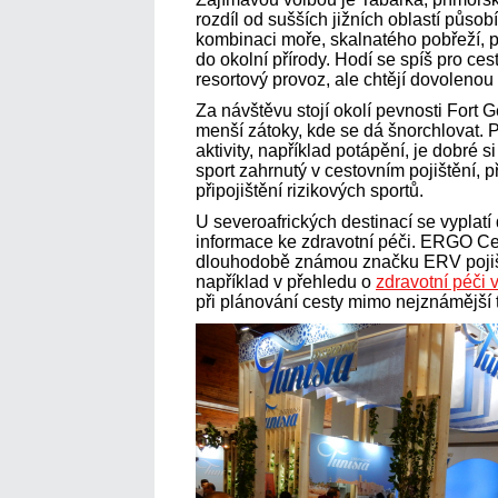
rozdíl od sušších jižních oblastí působí
kombinaci moře, skalnatého pobřeží, p
do okolní přírody. Hodí se spíš pro ces
resortový provoz, ale chtějí dovoleno
Za návštěvu stojí okolí pevnosti Fort
menší zátoky, kde se dá šnorchlovat. 
aktivity, například potápění, je dobré s
sport zahrnutý v cestovním pojištění,
připojištění rizikových sportů.
U severoafrických destinací se vyplatí 
informace ke zdravotní péči. ERGO Ces
dlouhodobě známou značku ERV pojiš
například v přehledu o
zdravotní péči 
při plánování cesty mimo nejznámější tu