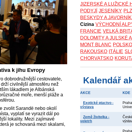
JIZERSKÉ A LUŽICKÉ
PODYJÍ
JESENÍKY
PL
BESKYDY A JAVORNÍ
Cizina
VÝCHODNÍ ALP
FRANCIE
VELKÁ BRIT
DOLOMITY A JULSKÉ 
MONT BLANC
POLSK
RAKOUSKO
ITÁLIE
SL
CHORVATSKO
KORUT
tiva k jihu Evropy
Kalendář a
ro dobrodružnější cestovatele,
drží civilnější atmosféru než
ětším lákadlem je Albánská
AKCE
KDE
, průzračné moře, menší pláže a
sférou.
Exotické ptactvo -
Praha
výstava
Unive
 zvolit Sarandë nebo okolí
sta, vyplatí se vyrazit dál po
Země živitelka -
České
ší lokality. Mezi zajímavé
veletrh
výsta
která je schovaná mezi skalami,
Praha