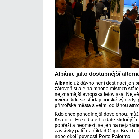
Albánie jako dostupnější alterna
Albánie
už dávno není destinací jen p
zároveň si ale na mnoha místech stále 
nejznámější evropská letoviska. Nejv
riviéra, kde se střídají horské výhledy
přímořská města s velmi odlišnou atmo
Kdo chce pohodlnější dovolenou, může
Ksamilu. Pokud ale hledáte klidnější mí
pobřeží a neomezit se jen na nejznáměj
zastávky patří například Gjipe Beach, 
nebo okolí pevnosti Porto Palermo.