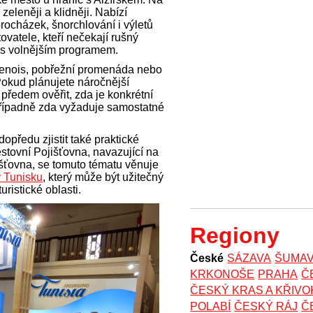
 zeleněji a klidněji. Nabízí
rocházek, šnorchlování i výletů
tovatele, kteří nečekají rušný
u s volnějším programem.
 Genois, pobřežní promenáda nebo
Pokud plánujete náročnější
i předem ověřit, zda je konkrétní
 případně zda vyžaduje samostatné
dopředu zjistit také praktické
tovní Pojišťovna, navazující na
ťovna, se tomuto tématu věnuje
v Tunisku
, který může být užitečný
ristické oblasti.
Regiony
České
SÁZAVA
ŠUMA
KRKONOŠE
PRAHA
Č
ČESKÝ KRAS A KŘIV
POLABÍ
ČESKÝ RÁJ
Č