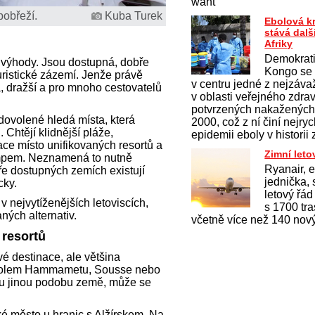
want
pobřeží.
Kuba Turek
Ebolová k
stává dal
Afriky
Demokrati
 výhody. Jsou dostupná, dobře
Kongo se 
uristické zázemí. Jenže právě
v centru jedné z nejzávaž
á, dražší a pro mnoho cestovatelů
v oblasti veřejného zdrav
potvrzených nakažených 
í dovolené hledá místa, která
2000, což z ní činí nejryc
Chtějí klidnější pláže,
epidemii eboly v historii
race místo unifikovaných resortů a
Zimní leto
empem. Neznamená to nutně
Ryanair, 
ře dostupných zemích existují
jednička, 
cky.
letový řá
v nejvytíženějších letoviscích,
s 1700 tr
ých alternativ.
včetně více než 140 nový
 resortů
vé destinace, ale většina
í kolem Hammametu, Sousse nebo
hu jinou podobu země, může se
é město u hranic s Alžírskem. Na