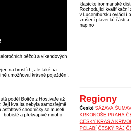
klasické ironmanské dist
Rozhodující kvalifikační
v Lucembursku ovládl i 
zrušení plavecké části a
naplno
eloročních běžců a víkendových
jen na bruslích, ale také na
dině umožňoval krásné poježdění.
Regiony
nutá podél Botiče z Hostivaře až
. Její kvalita nebyla samozřejmě
České
SÁZAVA
ŠUMA
a asfaltové chodníčky se museli
aři i bobisté a překvapivě mnoho
KRKONOŠE
PRAHA
Č
ČESKÝ KRAS A KŘIV
POLABÍ
ČESKÝ RÁJ
Č