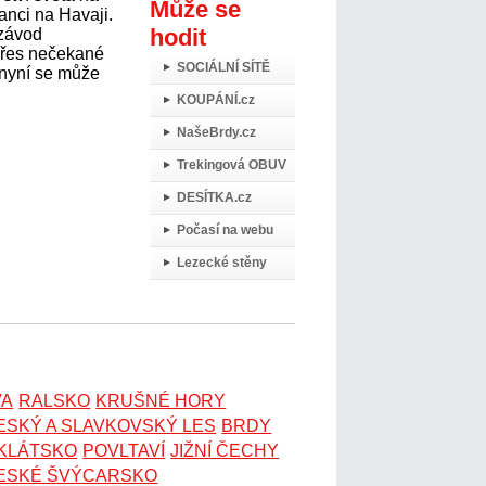
Může se
anci na Havaji.
hodit
 závod
přes nečekané
SOCIÁLNÍ SÍTĚ
 nyní se může
KOUPÁNÍ.cz
NašeBrdy.cz
Trekingová OBUV
DESÍTKA.cz
Počasí na webu
Lezecké stěny
VA
RALSKO
KRUŠNÉ HORY
ESKÝ A SLAVKOVSKÝ LES
BRDY
OKLÁTSKO
POVLTAVÍ
JIŽNÍ ČECHY
ESKÉ ŠVÝCARSKO