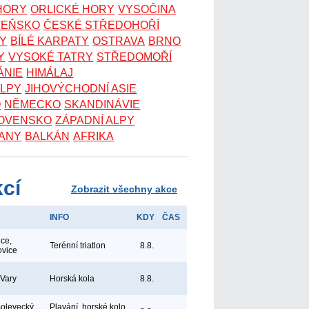
 HORY
ORLICKÉ HORY
VYSOČINA
ZEŇSKO
ČESKÉ STŘEDOHOŘÍ
KY
BÍLÉ KARPATY
OSTRAVA
BRNO
Y
VYSOKÉ TATRY
STŘEDOMOŘÍ
ÁNIE
HIMÁLAJ
ALPY
JIHOVÝCHODNÍ ASIE
O
NĚMECKO
SKANDINÁVIE
OVENSKO
ZÁPADNÍ ALPY
ANY
BALKÁN
AFRIKA
kcí
Zobrazit všechny akce
INFO
KDY
ČAS
ice,
Terénní triatlon
8.8.
ovice
 Vary
Horská kola
8.8.
Bolevecký
Plavání, horské kolo,