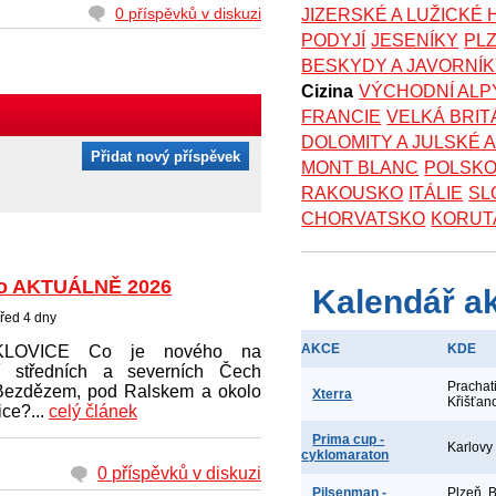
0 příspěvků v diskuzi
JIZERSKÉ A LUŽICKÉ
PODYJÍ
JESENÍKY
PL
BESKYDY A JAVORNÍ
Cizina
VÝCHODNÍ ALP
FRANCIE
VELKÁ BRIT
DOLOMITY A JULSKÉ 
Přidat nový příspěvek
MONT BLANC
POLSK
RAKOUSKO
ITÁLIE
SL
CHORVATSKO
KORUT
o AKTUÁLNĚ 2026
Kalendář a
řed 4 dny
AKCE
KDE
KLOVICE Co je nového na
í středních a severních Čech
Prachat
Bezdězem, pod Ralskem a okolo
Xterra
Křišťan
ce?...
celý článek
Prima cup -
Karlovy
cyklomaraton
0 příspěvků v diskuzi
Pilsenman -
Plzeň, 