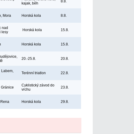
8.8.
kajak, běh
, Mora
Horská kola
8.8.
c nad
Horská kola
15.8.
 lesy
m
Horská kola
15.8.
udějovice,
20.-25.8.
20.8.
tě
d Labem,
Terénní triatlon
22.8.
Cyklistický závod do
 Gránice
23.8.
vrchu
, Rena
Horská kola
29.8.