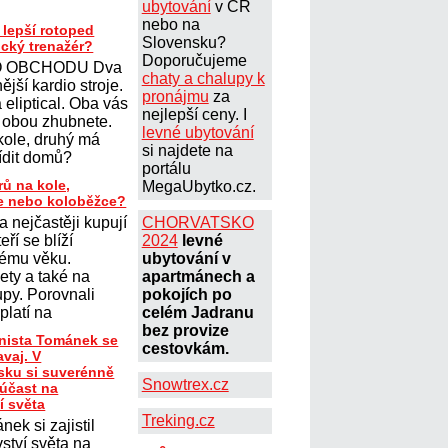
ubytování
v ČR
nebo na
 lepší rotoped
Slovensku?
ický trenažér?
Doporučujeme
 OBCHODU Dva
chaty a chalupy k
ější kardio stroje.
pronájmu
za
eliptical. Oba vás
nejlepší ceny. I
 obou zhubnete.
levné ubytování
kole, druhý má
si najdete na
řídit domů?
portálu
rů na kole,
MegaUbytko.cz.
le nebo koloběžce?
a nejčastěji kupují
CHORVATSKO
teří se blíží
2024
levné
ému věku.
ubytování v
lety a také na
apartmánech a
upy. Porovnali
pokojích po
platí na
celém Jadranu
bez provize
onista Tománek se
cestovkám.
avaj. V
ku si suverénně
Snowtrex.cz
 účast na
í světa
Treking.cz
nek si zajistil
ství světa na