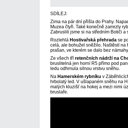
SDÍLEJ:
Zima na pár dní přišla do Prahy. Napad
Muzea čtyři. Také konečně zamrzly ryb
Zabruslili jsme si na středním Botiči a
Rozlehlá
Hostivařská přehrada
se po
celá, ale bohužel sněžilo. Naštěstí na 
prašan, ve kterém se dalo bez námahy 
Ze všech tří
retenčních nádrží na C
bruslitelná jen horní R5 přímo pod pan
ledu odhrnula silnou vrstvu sněhu.
Na
Hamerském rybníku
v Záběhlicích
hrbolatý led. V ušlapaném sněhu na H
malých kluzišť na hokej a mezi nimi ú
bruslaře.