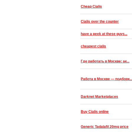
Cheap Cialis
Cialis over the counter
have a peek at these guys...
cheapest cialis
Где работать в Москве: ак...
Работа в Москве — подборк..
Darknet Marketplaces
Buy Cialis online
Generic Tadalafil 20mg price