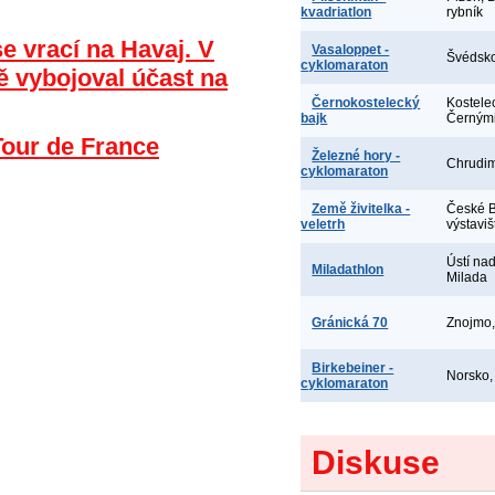
kvadriatlon
rybník
e vrací na Havaj. V
Vasaloppet -
Švédsko
cyklomaraton
 vybojoval účast na
Černokostelecký
Kostele
bajk
Černými
Tour de France
Železné hory -
Chrudi
cyklomaraton
Země živitelka -
České B
veletrh
výstaviš
Ústí na
Miladathlon
Milada
Gránická 70
Znojmo,
Birkebeiner -
Norsko
cyklomaraton
Diskuse