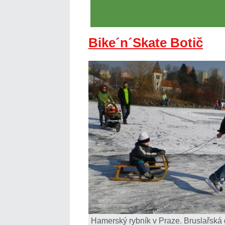
Bike´n´Skate Botič
Hamerský rybník v Praze. Bruslařská 