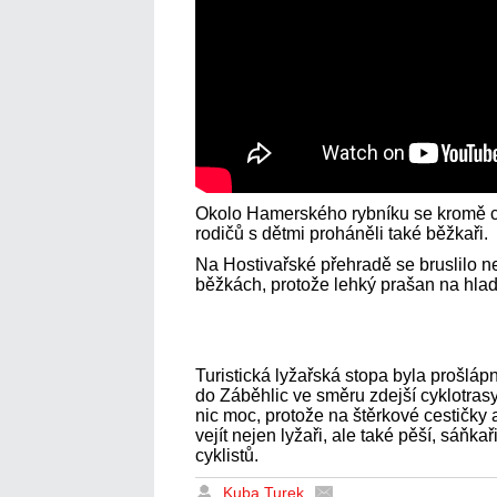
Okolo Hamerského rybníku se kromě c
rodičů s dětmi proháněli také běžkaři.
Na Hostivařské přehradě se bruslilo ne
běžkách, protože lehký prašan na hla
Turistická lyžařská stopa byla prošláp
do Záběhlic ve směru zdejší cyklotrasy
nic moc, protože na štěrkové cestičky 
vejít nejen lyžaři, ale také pěší, sáňk
cyklistů.
Kuba Turek