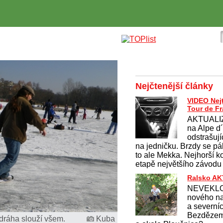
Nejčtenější články
VIDEO Nej
Tour de F
AKTUALI
na Alpe d
odstrašují
na jedničku. Brzdy se pálí
to ale Mekka. Nejhorší k
etapě největšího závodu
Ralsko A
NEVEKLO
nového na
a severní
Bezdězem
dráha slouží všem.
Kuba