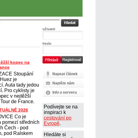
uživatel
heslo
těžší kopec na
rance
ZACE Stoupání
Napsat článek
´Huez je
Napište nám
cí. Auta tady jedou
. Pro cyklisty je
Info o serveru
opec v nejtěžší
 Tour de France.
Podívejte se na
KTUÁLNĚ 2026
inspiraci k
VICE Co je
cestování po
 pomezí středních
Evropě
.
ch Čech - pod
, pod Ralskem
Hledáte si