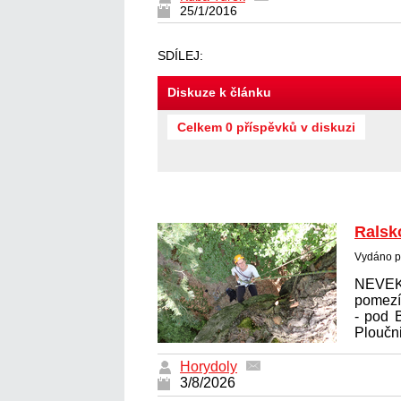
25/1/2016
SDÍLEJ:
Diskuze k článku
Celkem 0 příspěvků v diskuzi
Ralsk
Vydáno p
NEVE
pomez
- pod 
Ploučni
Horydoly
3/8/2026