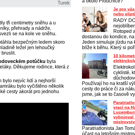
a okolo Ploučnice?
Turek
Je pro vás
nebo elipt
RADY DO
ly tři centimetry sněhu a u
nejoblíben
níky, přehrady a nádrže.
Rotoped a 
 svezli se na kole ve sněhu.
dostanou do kondice, na
táhla bezpečným ledem skoro
Jeden simuluje jízdu na 
hladině ležel jen lehoučký
blíže k běhu. Který si po
bruslit.
10 kilomet
elektroko
hodoveckém potůčku
byla
eláky. Děkujeme rodince, která z
Elektrokol
cyklisté, k
důchodov
 bylo nejvíc lidí a nejhorší
Používají ho na kratší vý
amráku bylo vyčištěno několik
cesty do práce či za nák
zké cesty akorát pro jednohu
jsme, jak se to časově vy
Paratriatl
vrací na H
Lucemburs
vybojoval
mistrovstv
Paratriatlonista Jan Tomá
účast na letošním mistrov