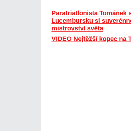
Paratriatlonista Tománek s
Lucembursku si suverénně
mistrovství světa
VIDEO Nejtěžší kopec na 