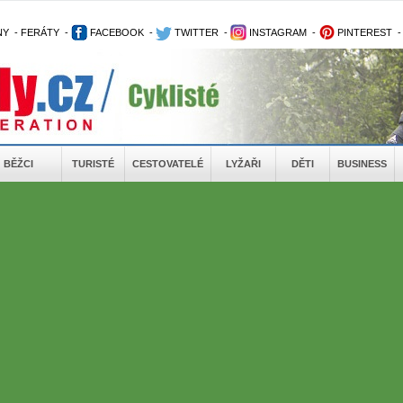
NY
-
FERÁTY
-
FACEBOOK
-
TWITTER
-
INSTAGRAM
-
PINTEREST
BĚŽCI
TURISTÉ
CESTOVATELÉ
LYŽAŘI
DĚTI
BUSINESS