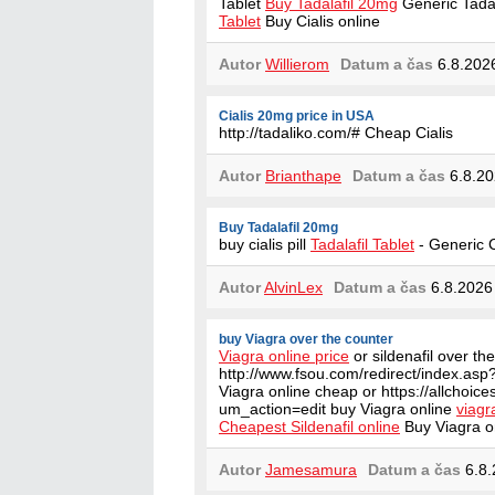
Tablet
Buy Tadalafil 20mg
Generic Tada
Tablet
Buy Cialis online
Autor
Willierom
Datum a čas
6.8.202
Cialis 20mg price in USA
http://tadaliko.com/# Cheap Cialis
Autor
Brianthape
Datum a čas
6.8.20
Buy Tadalafil 20mg
buy cialis pill
Tadalafil Tablet
- Generic C
Autor
AlvinLex
Datum a čas
6.8.2026
buy Viagra over the counter
Viagra online price
or sildenafil over th
http://www.fsou.com/redirect/index.asp?
Viagra online cheap or https://allchoic
um_action=edit buy Viagra online
viagr
Cheapest Sildenafil online
Buy Viagra o
Autor
Jamesamura
Datum a čas
6.8.