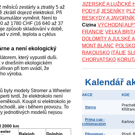
JIZERSKÉ A LUŽICKÉ
měsíců zestárly a ztratily 5 až
PODYJÍ
JESENÍKY
PL
zkrátil dojezd elektrokol. Při
akumulátor vyměnit. Není to
BESKYDY A JAVORNÍ
800 až 1780 CHF (16 640 až 37
Cizina
VÝCHODNÍ ALP
uje způsob skladování v době,
FRANCIE
VELKÁ BRIT
ad v zimě, teplota a cyklus
DOLOMITY A JULSKÉ 
MONT BLANC
POLSK
árne a není ekologický
RAKOUSKO
ITÁLIE
SL
torem, který vypustil duši.
CHORVATSKO
KORUT
st v dnešním ekologickém
llivan při tom uvádí, že
jeho výroba.
Kalendář a
lů byly modely Stromer a Wheeler
AKCE
KDE
erti tvrdí, že elektrokolo není
měkouli. Koupit si elektrokolo je
Prachat
obchodě, ale i během provozu. To
Xterra
Křišťan
ry jednotlivých modelů nejsou
Prima cup -
Karlovy
cyklomaraton
l 2000 km
eeler
Raleigh
Dolphin
Pilsenman -
Plzeň, 