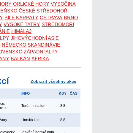
 HORY
ORLICKÉ HORY
VYSOČINA
ZEŇSKO
ČESKÉ STŘEDOHOŘÍ
KY
BÍLÉ KARPATY
OSTRAVA
BRNO
Y
VYSOKÉ TATRY
STŘEDOMOŘÍ
ÁNIE
HIMÁLAJ
ALPY
JIHOVÝCHODNÍ ASIE
O
NĚMECKO
SKANDINÁVIE
OVENSKO
ZÁPADNÍ ALPY
ANY
BALKÁN
AFRIKA
kcí
Zobrazit všechny akce
INFO
KDY
ČAS
ice,
Terénní triatlon
8.8.
ovice
 Vary
Horská kola
8.8.
Bolevecký
Plavání, horské kolo,