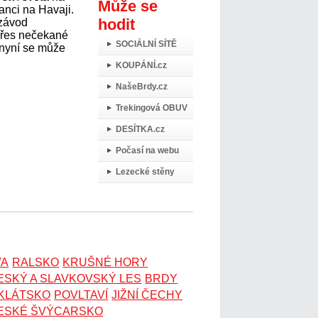
Může se
anci na Havaji.
hodit
 závod
přes nečekané
SOCIÁLNÍ SÍTĚ
 nyní se může
KOUPÁNÍ.cz
NašeBrdy.cz
Trekingová OBUV
DESÍTKA.cz
Počasí na webu
Lezecké stěny
VA
RALSKO
KRUŠNÉ HORY
ESKÝ A SLAVKOVSKÝ LES
BRDY
OKLÁTSKO
POVLTAVÍ
JIŽNÍ ČECHY
ESKÉ ŠVÝCARSKO