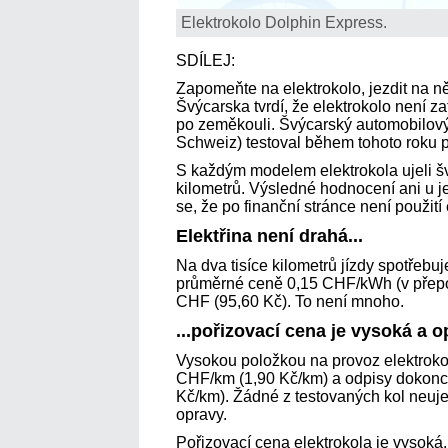
Elektrokolo Dolphin Express.
SDÍLEJ:
Zapomeňte na elektrokolo, jezdit na ně
Švýcarska tvrdí, že elektrokolo není 
po zeměkouli. Švýcarský automobilov
Schweiz) testoval během tohoto roku p
S každým modelem elektrokola ujeli švý
kilometrů. Výsledné hodnocení ani u j
se, že po finanční stránce není použit
Elektřina není drahá...
Na dva tisíce kilometrů jízdy spotřebuj
průměrné ceně 0,15 CHF/kWh (v přep
CHF (95,60 Kč). To není mnoho.
...pořizovací cena je vysoká a
Vysokou položkou na provoz elektrokol
CHF/km (1,90 Kč/km) a odpisy dokon
Kč/km). Žádné z testovaných kol neuje
opravy.
Pořizovací cena elektrokola je vysoká.