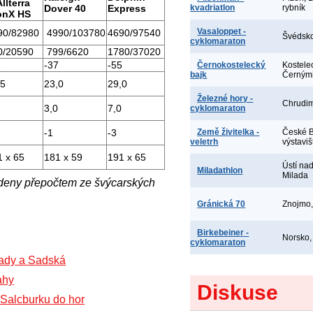
llterra
Dover 40
Express
kvadriatlon
rybník
onX HS
Vasaloppet -
90/
82980
4990/
103780
4690/
97540
Švédsko
cyklomaraton
0/
20590
799/
6620
1780/
37020
1
-37
-55
Černokostelecký
Kostele
bajk
Černými
,5
23,0
29,0
Železné hory -
Chrudi
3,0
7,0
cyklomaraton
-1
-3
Země živitelka -
České B
veletrh
výstaviš
1 x 65
181 x 59
191 x 65
Ústí na
Miladathlon
Milada
deny přepočtem ze švýcarských
Gránická 70
Znojmo,
Birkebeiner -
Norsko
cyklomaraton
ady a Sadská
ahy
Diskuse
 Salcburku do hor