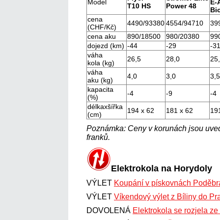
Model
E-A
T
10 HS
Power 48
Bi
cena
4490/
93380
4554/
94710
39
(CHF/Kč)
cena aku
890/
18500
980/
20380
99
dojezd
(km)
-44
-29
-3
váha
26,5
28,0
25
kola
(kg)
váha
4,0
3,0
3,5
aku
(kg)
kapacita
-4
-9
-4
(%)
délkaxšířka
194 x 62
181 x 62
19
(cm)
Poznámka: Ceny v korunách jsou uve
franků.
Elektrokola na Horydoly
VÝLET
Koupání v pískovnách Poděbr
VÝLET
Víkendový výlet z Bíliny do Pr
DOVOLENÁ
Elektrokola se rozjela ze