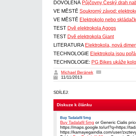
DOVOLENÁ
Půjčovny Český drah nabí
VE MĚSTĚ
Soukromý závod: elektrok
VE MĚSTĚ
Elektrokolo nebo skládač
TEST
Dvě elektrokola Agogs
TEST
Dvě elektrokola Giant
LITERATURA
Elektrokola, nová dimen
TECHNOLOGIE
Elektrokola jsou poř
TECHNOLOGIE:
PG Bikes ukáže kolo
Michael Beránek
11/11/2013
SDÍLEJ:
Diskuze k článku
Buy Tadalafil 5mg
Buy Tadalafil 5mg
or Generic Cialis pri
https://maps.google.to/url?q=https://tada
https://kamayegaindia.com/user/zxztevy