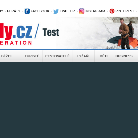
NY
-
FERÁTY
-
FACEBOOK
-
TWITTER
-
INSTAGRAM
-
PINTEREST
BĚŽCI
TURISTÉ
CESTOVATELÉ
LYŽAŘI
DĚTI
BUSINESS