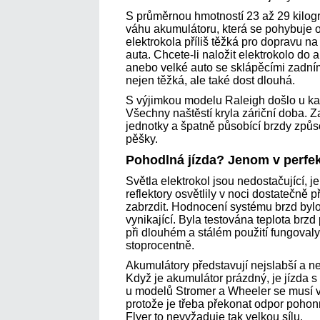
S průměrnou hmotností 23 až 29 kilogr
váhu akumulátoru, která se pohybuje o
elektrokola příliš těžká pro dopravu n
auta. Chcete-li naložit elektrokolo do 
anebo velké auto se sklápěcími zadními
nejen těžká, ale také dost dlouhá.
S výjimkou modelu Raleigh došlo u k
Všechny naštěstí kryla záriční doba. 
jednotky a špatně působící brzdy způsob
pěšky.
Pohodlná jízda? Jenom v perfe
Světla elektrokol jsou nedostačující, 
reflektory osvětlily v noci dostatečně
zabrzdit. Hodnocení systému brzd by
vynikající. Byla testována teplota brzd
při dlouhém a stálém použití fungova
stoprocentně.
Akumulátory představují nejslabší a n
Když je akumulátor prázdný, je jízda 
u modelů Stromer a Wheeler se musí ve
protože je třeba překonat odpor pohon
Flyer to nevyžaduje tak velkou sílu.