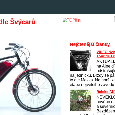
dle Švýcarů
Nejčtenější články
VIDEO Nej
Tour de F
AKTUALI
na Alpe d
odstrašují
na jedničku. Brzdy se pálí
to ale Mekka. Nejhorší k
etapě největšího závodu
Ralsko A
NEVEKLO
nového na
a severní
Bezdězem