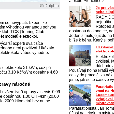
a okolo Ploučnice?
Dolphin
Je pro vás
nebo elipt
RADY DO
nejoblíben
m se nevyplatí. Experti ze
Rotoped a 
zatím výhodnou variantou pohybu
dostanou do kondice, na
ý klub TCS (Touring Club
Jeden simuluje jízdu na 
ět modelů elektrokol.
blíže k běhu. Který si po
carší experti dva tisíce
10 kilomet
ednoho není pozitivní. Ukázalo
elektroko
í elektrokola vůbec výhodné.
Elektrokol
cyklisté, k
důchodov
e elektrokolo 31 kWh, což při
Používají ho na kratší vý
očtu 3,10 Kč/kWh) dosáhne 4,60
cesty do práce či za nák
jsme, jak se to časově vy
 opravy náročné
Paratriatl
vrací na H
 ovšem tvoří opravy a servis 0,09
Lucemburs
ce dosáhnou 1,00 CHF/km (20,80
vybojoval
lo 2000 kilometrů bez nutné
mistrovstv
Paratriatlonista Jan Tomá
účast na letošním mistrov