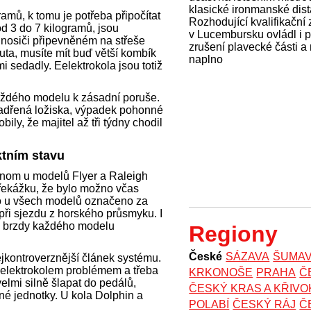
klasické ironmanské dist
amů, k tomu je potřeba připočítat
Rozhodující kvalifikační
d 3 do 7 kilogramů, jsou
v Lucembursku ovládl i 
a nosiči připevněném na střeše
zrušení plavecké části a
auta, musíte mít buď větší kombík
naplno
 sedadly. Eelektrokola jsou totiž
aždého modelu k zásadní poruše.
Zadřená ložiska, výpadek pohonné
ily, že majitel až tři týdny chodil
ktním stavu
jenom u modelů Flyer a Raleigh
 překážku, že bylo možno včas
lo u všech modelů označeno za
 při sjezdu z horského průsmyku. I
ly brzdy každého modelu
Regiony
České
SÁZAVA
ŠUMA
ejkontroverznější článek systému.
s elektrokolem problémem a třeba
KRKONOŠE
PRAHA
Č
lmi silně šlapat do pedálů,
ČESKÝ KRAS A KŘIV
né jednotky. U kola Dolphin a
POLABÍ
ČESKÝ RÁJ
Č