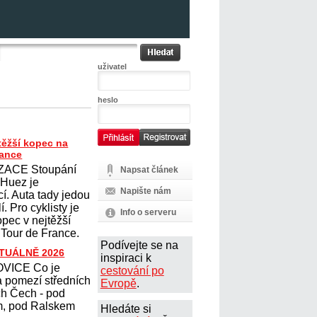
uživatel
heslo
těžší kopec na
rance
ZACE Stoupání
Napsat článek
´Huez je
Napište nám
cí. Auta tady jedou
. Pro cyklisty je
Info o serveru
opec v nejtěžší
 Tour de France.
Podívejte se na
KTUÁLNĚ 2026
inspiraci k
VICE Co je
cestování po
 pomezí středních
Evropě
.
ch Čech - pod
, pod Ralskem
Hledáte si