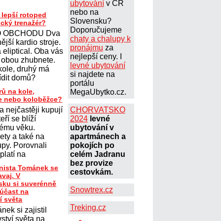
ubytování
v ČR
nebo na
 lepší rotoped
Slovensku?
ický trenažér?
Doporučujeme
 OBCHODU Dva
chaty a chalupy k
ější kardio stroje.
pronájmu
za
eliptical. Oba vás
nejlepší ceny. I
 obou zhubnete.
levné ubytování
kole, druhý má
si najdete na
řídit domů?
portálu
rů na kole,
MegaUbytko.cz.
le nebo koloběžce?
a nejčastěji kupují
CHORVATSKO
teří se blíží
2024
levné
ému věku.
ubytování v
lety a také na
apartmánech a
upy. Porovnali
pokojích po
platí na
celém Jadranu
bez provize
onista Tománek se
cestovkám.
avaj. V
ku si suverénně
Snowtrex.cz
 účast na
í světa
Treking.cz
nek si zajistil
ství světa na