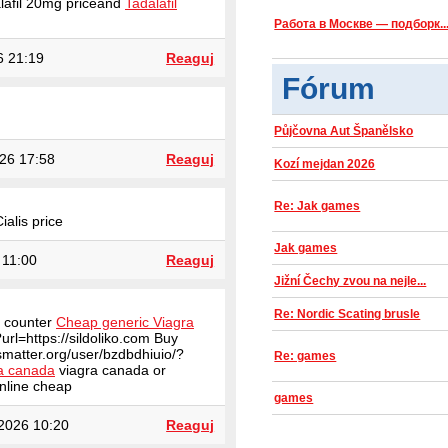
lafil 20mg priceand
Tadalafil
Работа в Москве — подборк..
6 21:19
Reaguj
Fórum
Půjčovna Aut Španělsko
26 17:58
Reaguj
Kozí mejdan 2026
Re: Jak games
ialis price
Jak games
 11:00
Reaguj
Jižní Čechy zvou na nejle...
Re: Nordic Scating brusle
e counter
Cheap generic Viagra
url=https://sildoliko.com Buy
esmatter.org/user/bzdbdhiuio/?
Re: games
a canada
viagra canada or
nline cheap
games
2026 10:20
Reaguj