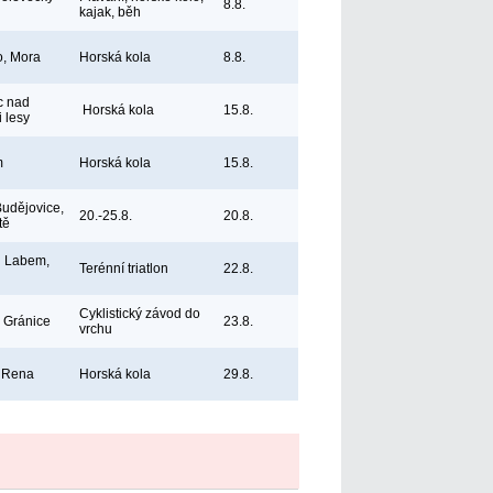
8.8.
kajak, běh
, Mora
Horská kola
8.8.
c nad
Horská kola
15.8.
 lesy
m
Horská kola
15.8.
udějovice,
20.-25.8.
20.8.
tě
d Labem,
Terénní triatlon
22.8.
Cyklistický závod do
 Gránice
23.8.
vrchu
, Rena
Horská kola
29.8.