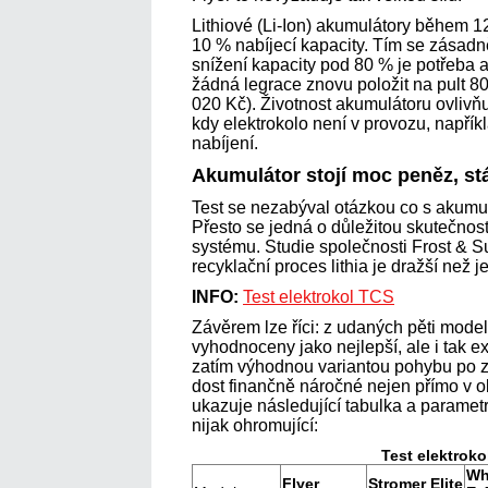
Lithiové (Li-Ion) akumulátory během 12 
10 % nabíjecí kapacity. Tím se zásadně 
snížení kapacity pod 80 % je potřeba 
žádná legrace znovu položit na pult 
020 Kč). Životnost akumulátoru ovlivň
kdy elektrokolo není v provozu, napříkl
nabíjení.
Akumulátor stojí moc peněz, st
Test se nezabýval otázkou co s akumulá
Přesto se jedná o důležitou skutečno
systému. Studie společnosti Frost & Su
recyklační proces lithia je dražší než 
INFO:
Test elektrokol TCS
Závěrem lze říci: z udaných pěti mode
vyhodnoceny jako nejlepší, ale i tak exp
zatím výhodnou variantou pohybu po ze
dost finančně náročné nejen přímo v 
ukazuje následující tabulka a paramet
nijak ohromující:
Test elektroko
Wh
Flyer
Stromer Elite