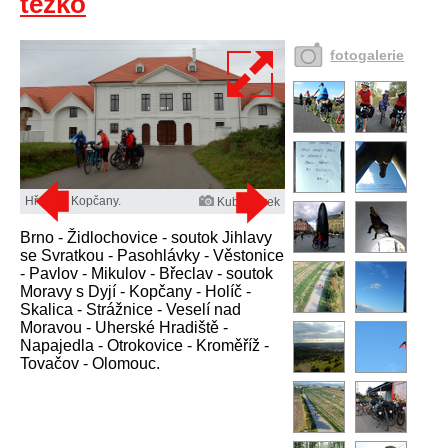
těžko
fotogalerie
Hřebčín Kopčany.
Kuba Turek
Brno - Židlochovice - soutok Jihlavy
se Svratkou - Pasohlávky - Věstonice
- Pavlov - Mikulov - Břeclav - soutok
Moravy s Dyjí - Kopčany - Holíč -
Skalica - Strážnice - Veselí nad
Moravou - Uherské Hradiště -
Napajedla - Otrokovice - Kroměříž -
Tovačov - Olomouc.