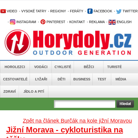
VIDEO
-
VYSOKÉ TATRY
-
REGIONY
-
FERÁTY
-
FACEBOOK
-
TWITTER
-
INSTAGRAM
-
PINTEREST
-
KONTAKT
-
REKLAMA
-
ENGLISH
HOROLEZCI
VODÁCI
CYKLISTÉ
BĚŽCI
TURISTÉ
CESTOVATELÉ
LYŽAŘI
DĚTI
BUSINESS
TEST
MÉDIA
ZDRAVÍ
JÍDLO A PITÍ
Zpět na článek Burčák na kole jižní Moravou
Jižní Morava - cykloturistika na