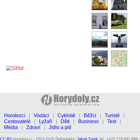
Horolezci
Vodáci
Cyklisté
Běžci
Turisté
Cestovatelé
Lyžaři
Děti
Business
Test
Média
Zdraví
Jídlo a pití
CC-BY
Horydoly.cz - 2003-2026 Šéfredaktor:
Jakub Turek
, tel.: +420 728 892 898 -