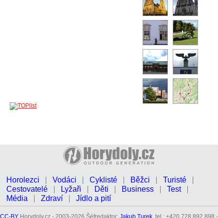
Horolezci
Vodáci
Cyklisté
Běžci
Turisté
Cestovatelé
Lyžaři
Děti
Business
Test
Média
Zdraví
Jídlo a pití
CC-BY
Horydoly.cz - 2003-2026 Šéfredaktor:
Jakub Turek
, tel.: +420 728 892 898 -