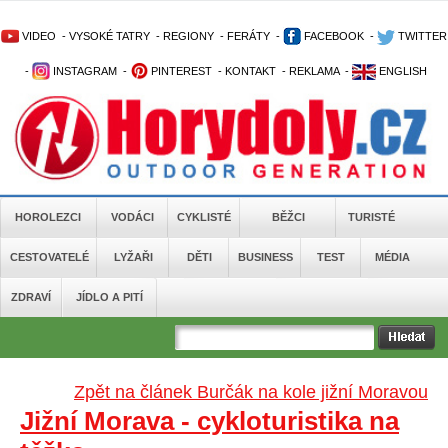
VIDEO
-
VYSOKÉ TATRY
-
REGIONY
-
FERÁTY
-
FACEBOOK
-
TWITTER
-
INSTAGRAM
-
PINTEREST
-
KONTAKT
-
REKLAMA
-
ENGLISH
HOROLEZCI
VODÁCI
CYKLISTÉ
BĚŽCI
TURISTÉ
CESTOVATELÉ
LYŽAŘI
DĚTI
BUSINESS
TEST
MÉDIA
ZDRAVÍ
JÍDLO A PITÍ
Zpět na článek Burčák na kole jižní Moravou
Jižní Morava - cykloturistika na