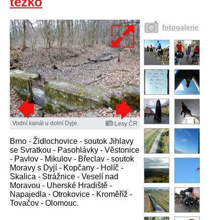
těžko
fotogalerie
Vodní kanál u dolní Dyje.
Lesy ČR
Brno - Židlochovice - soutok Jihlavy
se Svratkou - Pasohlávky - Věstonice
- Pavlov - Mikulov - Břeclav - soutok
Moravy s Dyjí - Kopčany - Holíč -
Skalica - Strážnice - Veselí nad
Moravou - Uherské Hradiště -
Napajedla - Otrokovice - Kroměříž -
Tovačov - Olomouc.