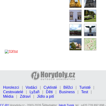
Horolezci
Vodáci
Cyklisté
Běžci
Turisté
Cestovatelé
Lyžaři
Děti
Business
Test
Média
Zdraví
Jídlo a pití
CC-BY
Horydoly.cz - 2003-2026 Šéfredaktor:
Jakub Turek
, tel.: +420 728 892 898 -