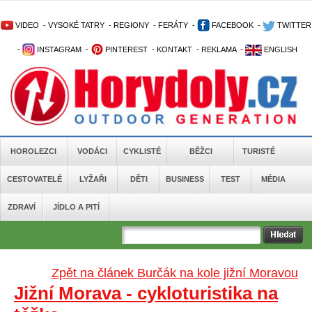
VIDEO
-
VYSOKÉ TATRY
-
REGIONY
-
FERÁTY
-
FACEBOOK
-
TWITTER
-
INSTAGRAM
-
PINTEREST
-
KONTAKT
-
REKLAMA
-
ENGLISH
HOROLEZCI
VODÁCI
CYKLISTÉ
BĚŽCI
TURISTÉ
CESTOVATELÉ
LYŽAŘI
DĚTI
BUSINESS
TEST
MÉDIA
ZDRAVÍ
JÍDLO A PITÍ
Zpět na článek Burčák na kole jižní Moravou
Jižní Morava - cykloturistika na