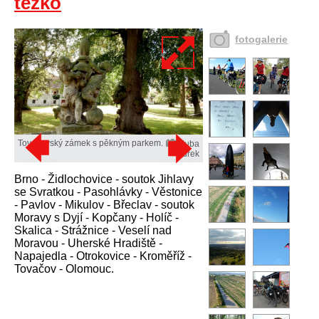
těžko
fotogalerie
Tovačovský zámek s pěkným parkem.
Kuba
Turek
Brno - Židlochovice - soutok Jihlavy
se Svratkou - Pasohlávky - Věstonice
- Pavlov - Mikulov - Břeclav - soutok
Moravy s Dyjí - Kopčany - Holíč -
Skalica - Strážnice - Veselí nad
Moravou - Uherské Hradiště -
Napajedla - Otrokovice - Kroměříž -
Tovačov - Olomouc.