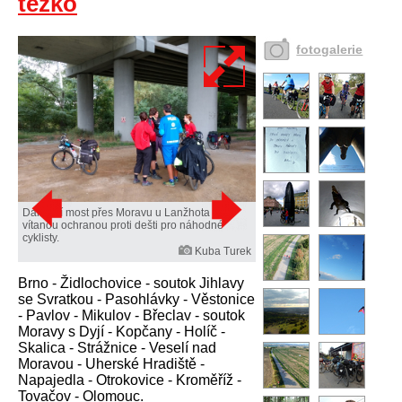
těžko
fotogalerie
Dálniční most přes Moravu u Lanžhota je
vítanou ochranou proti dešti pro náhodné
cyklisty.
Kuba Turek
Brno - Židlochovice - soutok Jihlavy
se Svratkou - Pasohlávky - Věstonice
- Pavlov - Mikulov - Břeclav - soutok
Moravy s Dyjí - Kopčany - Holíč -
Skalica - Strážnice - Veselí nad
Moravou - Uherské Hradiště -
Napajedla - Otrokovice - Kroměříž -
Tovačov - Olomouc.