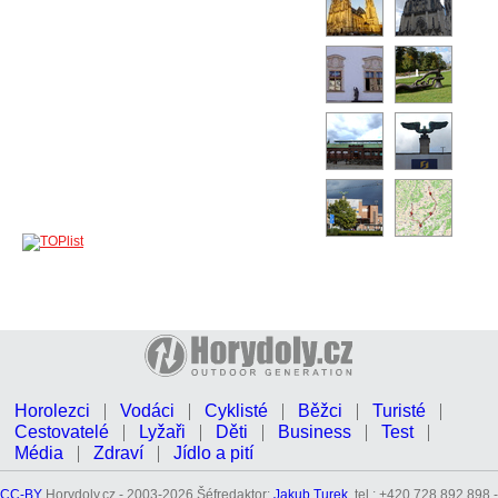
Horolezci
Vodáci
Cyklisté
Běžci
Turisté
Cestovatelé
Lyžaři
Děti
Business
Test
Média
Zdraví
Jídlo a pití
CC-BY
Horydoly.cz - 2003-2026 Šéfredaktor:
Jakub Turek
, tel.: +420 728 892 898 -