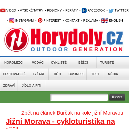
VIDEO
-
VYSOKÉ TATRY
-
REGIONY
-
FERÁTY
-
FACEBOOK
-
TWITTER
-
INSTAGRAM
-
PINTEREST
-
KONTAKT
-
REKLAMA
-
ENGLISH
HOROLEZCI
VODÁCI
CYKLISTÉ
BĚŽCI
TURISTÉ
CESTOVATELÉ
LYŽAŘI
DĚTI
BUSINESS
TEST
MÉDIA
ZDRAVÍ
JÍDLO A PITÍ
Zpět na článek Burčák na kole jižní Moravou
Jižní Morava - cykloturistika na