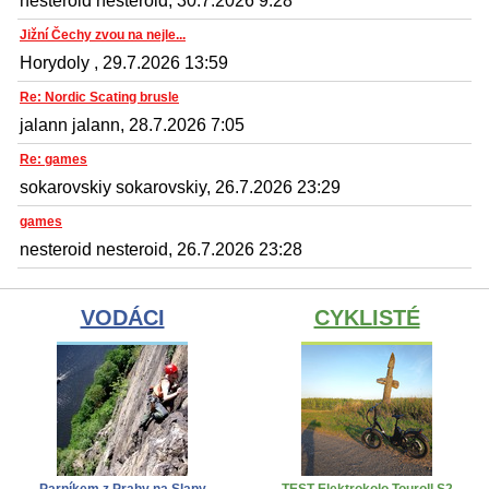
nesteroid nesteroid, 30.7.2026 9:28
Jižní Čechy zvou na nejle...
Horydoly , 29.7.2026 13:59
Re: Nordic Scating brusle
jalann jalann, 28.7.2026 7:05
Re: games
sokarovskiy sokarovskiy, 26.7.2026 23:29
games
nesteroid nesteroid, 26.7.2026 23:28
VODÁCI
CYKLISTÉ