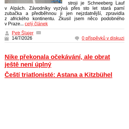
stroji je Schneeberg Lauf
v Alpách. Závodníky vyzývá přes sto let stará parní
zubačka a předběhnou ji jen nejzdatnější, zpravidla
z afrického kontinentu. Zkusil jsem něco podobného
v Praze...
celý článek
Petr Šlajer
14/7/2026
0 příspěvků v diskuzi
Nike překonala očekávání, ale obrat
ještě není úplný
Čeští triatlonisté: Astana a Kitzbühel