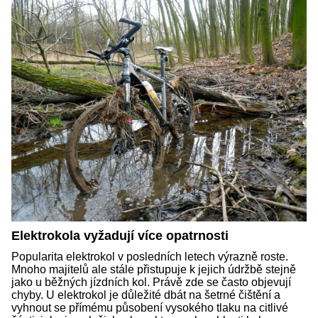
Elektrokola vyžadují více opatrnosti
Popularita elektrokol v posledních letech výrazně roste.
Mnoho majitelů ale stále přistupuje k jejich údržbě stejně
jako u běžných jízdních kol. Právě zde se často objevují
chyby. U elektrokol je důležité dbát na šetrné čištění a
vyhnout se přímému působení vysokého tlaku na citlivé