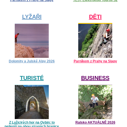
Parníkem z Prahy na Slapy
TEST Elektrokolo Touroll S2
LYŽAŘI
DĚTI
Dolomity a Julské Alpy 2026
Parníkem z Prahy na Slapy
TURISTÉ
BUSINESS
Z Lužických hor na Oybin: to
Ralsko AKTUÁLNĚ 2026
nejlepší na obou stranách hranice