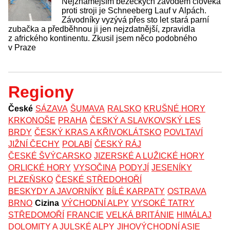
Nejznámějším běžeckých závodem člověka
proti stroji je Schneeberg Lauf v Alpách.
Závodníky vyzývá přes sto let stará parní
zubačka a předběhnou ji jen nejzdatnější, zpravidla
z afrického kontinentu. Zkusil jsem něco podobného
v Praze
Regiony
České
SÁZAVA
ŠUMAVA
RALSKO
KRUŠNÉ HORY
KRKONOŠE
PRAHA
ČESKÝ A SLAVKOVSKÝ LES
BRDY
ČESKÝ KRAS A KŘIVOKLÁTSKO
POVLTAVÍ
JIŽNÍ ČECHY
POLABÍ
ČESKÝ RÁJ
ČESKÉ ŠVÝCARSKO
JIZERSKÉ A LUŽICKÉ HORY
ORLICKÉ HORY
VYSOČINA
PODYJÍ
JESENÍKY
PLZEŇSKO
ČESKÉ STŘEDOHOŘÍ
BESKYDY A JAVORNÍKY
BÍLÉ KARPATY
OSTRAVA
BRNO
Cizina
VÝCHODNÍ ALPY
VYSOKÉ TATRY
STŘEDOMOŘÍ
FRANCIE
VELKÁ BRITÁNIE
HIMÁLAJ
DOLOMITY A JULSKÉ ALPY
JIHOVÝCHODNÍ ASIE