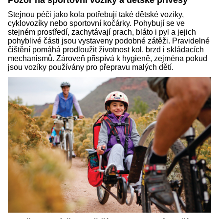
Pozor na sportovní vozíky a dětské přívěsy
Stejnou péči jako kola potřebují také dětské vozíky,
cyklovozíky nebo sportovní kočárky. Pohybují se ve
stejném prostředí, zachytávají prach, bláto i pyl a jejich
pohyblivé části jsou vystaveny podobné zátěži. Pravidelné
čištění pomáhá prodloužit životnost kol, brzd i skládacích
mechanismů. Zároveň přispívá k hygieně, zejména pokud
jsou vozíky používány pro přepravu malých dětí.