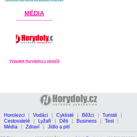
MÉDIA
Výpadek Horydoly.cz skončil
Horolezci
Vodáci
Cyklisté
Běžci
Turisté
Cestovatelé
Lyžaři
Děti
Business
Test
Média
Zdraví
Jídlo a pití