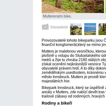
Muttereralm bike.
fotogalerie
Provozovatelé tohoto bikeparku jsou Č
finanční konglomerát,který se mimo ji
Mutters je malebnou vesničkou, ktero
plošině u vstupu do Stubaitalského úd
metrů a žije tu zhruba 2180 stálých ob
získal ocenění nejkrásnější vesnice Ty
obyvatelé právem hrdí. A to díky dok
zemědělským usedlostem, krásnému vý
město Innsbruck. Mutters je prostě kl
majestátních hor.
Bikepark Innsbruck, který se úspěšně 
areály v Mutters, zde nabízí devět tras
trailové zábavy od rodinných, hravých
Rodiny a bikeři