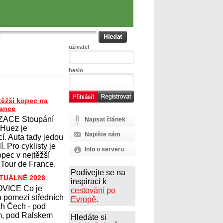
uživatel
heslo
těžší kopec na
rance
ZACE Stoupání
Napsat článek
´Huez je
Napište nám
cí. Auta tady jedou
. Pro cyklisty je
Info o serveru
opec v nejtěžší
 Tour de France.
Podívejte se na
KTUÁLNĚ 2026
inspiraci k
VICE Co je
cestování po
 pomezí středních
Evropě
.
ch Čech - pod
, pod Ralskem
Hledáte si