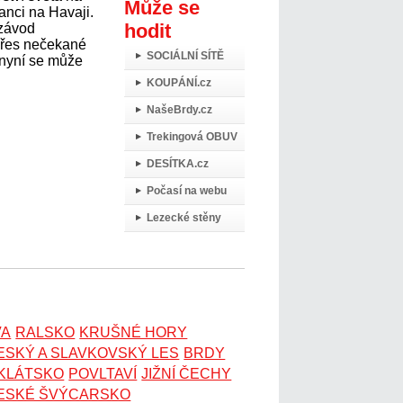
Může se
anci na Havaji.
hodit
 závod
přes nečekané
SOCIÁLNÍ SÍTĚ
 nyní se může
KOUPÁNÍ.cz
NašeBrdy.cz
Trekingová OBUV
DESÍTKA.cz
Počasí na webu
Lezecké stěny
VA
RALSKO
KRUŠNÉ HORY
ESKÝ A SLAVKOVSKÝ LES
BRDY
OKLÁTSKO
POVLTAVÍ
JIŽNÍ ČECHY
ESKÉ ŠVÝCARSKO