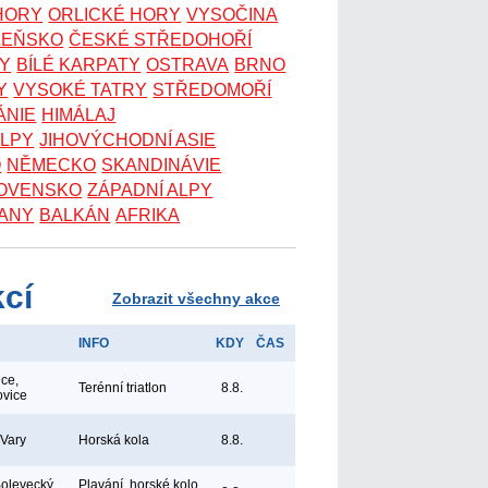
 HORY
ORLICKÉ HORY
VYSOČINA
ZEŇSKO
ČESKÉ STŘEDOHOŘÍ
KY
BÍLÉ KARPATY
OSTRAVA
BRNO
Y
VYSOKÉ TATRY
STŘEDOMOŘÍ
ÁNIE
HIMÁLAJ
ALPY
JIHOVÝCHODNÍ ASIE
O
NĚMECKO
SKANDINÁVIE
OVENSKO
ZÁPADNÍ ALPY
ANY
BALKÁN
AFRIKA
kcí
Zobrazit všechny akce
INFO
KDY
ČAS
ice,
Terénní triatlon
8.8.
ovice
 Vary
Horská kola
8.8.
Bolevecký
Plavání, horské kolo,