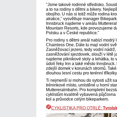
"Jsme takové rodinné středisko. Soust
a to na rodiny s dětmi a bikery. Nejl
obojího. U nás si totiž může rodina krom
atrakce," vysvětluje manager Bikepar
Innsbruck najdeme v areálu Muttereral
Mountain Resorts, kde provozujeme da
Polsku a v České republice."
Pro rodiny s dětmi areál nabízí modrý 
Chainless One. Dále tu mají vodní svě
Zasněžovací jezero, tedy vodní nádrž, 
zasněžování sjezdovek, slouží v létě j
najdeme piknikové stoly a lehátka, t
údolí řeky Inn a také město Innsbruck. 
zdejší domek v korunách stromů. Také 
dlouhou lesní cestu pro terénní tříkolky
Ti nejmenší si mohou do sytosti užít s
tréninkové místo, umístěné u horní sta
Muttereralmbahn. Pro kompletní bezsta
cyklistům kvalitně vybavená půjčovna 
kol a průvodce celým bikeparkem.
CYKLISTIKA PRO OTRLÉ:
Tyrolsk