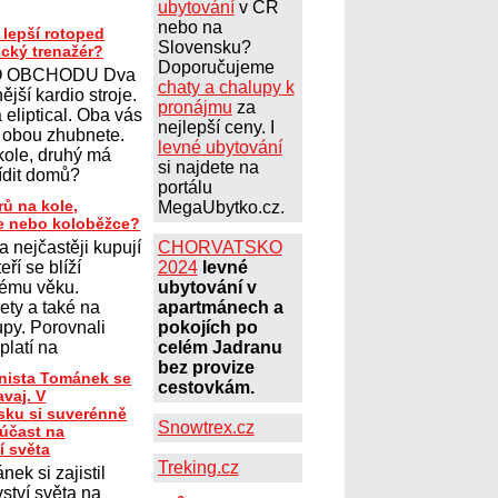
ubytování
v ČR
nebo na
 lepší rotoped
Slovensku?
ický trenažér?
Doporučujeme
 OBCHODU Dva
chaty a chalupy k
ější kardio stroje.
pronájmu
za
eliptical. Oba vás
nejlepší ceny. I
 obou zhubnete.
levné ubytování
kole, druhý má
si najdete na
řídit domů?
portálu
rů na kole,
MegaUbytko.cz.
le nebo koloběžce?
a nejčastěji kupují
CHORVATSKO
teří se blíží
2024
levné
ému věku.
ubytování v
lety a také na
apartmánech a
upy. Porovnali
pokojích po
platí na
celém Jadranu
bez provize
onista Tománek se
cestovkám.
avaj. V
ku si suverénně
Snowtrex.cz
 účast na
í světa
Treking.cz
nek si zajistil
ství světa na