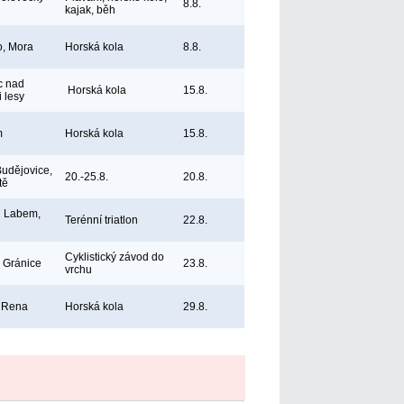
8.8.
kajak, běh
, Mora
Horská kola
8.8.
c nad
Horská kola
15.8.
 lesy
m
Horská kola
15.8.
udějovice,
20.-25.8.
20.8.
tě
d Labem,
Terénní triatlon
22.8.
Cyklistický závod do
 Gránice
23.8.
vrchu
, Rena
Horská kola
29.8.