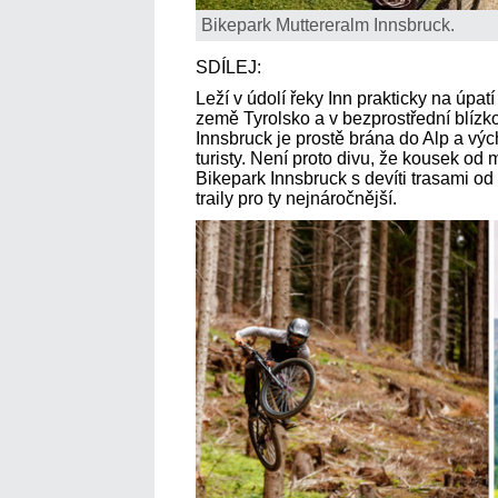
Bikepark Muttereralm Innsbruck.
SDÍLEJ:
Leží v údolí řeky Inn prakticky na úpat
země Tyrolsko a v bezprostřední blízko
Innsbruck je prostě brána do Alp a v
turisty. Není proto divu, že kousek od
Bikepark Innsbruck s devíti trasami od 
traily pro ty nejnáročnější.