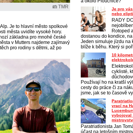
a okolo Ploučnice?
TMR
Je pro vás
nebo elipt
RADY DO
nejoblíben
í Alp. Je to hlavní město spolkové
Rotoped a 
sti města uvidíte vysoké hory.
dostanou do kondice, na
ýchozí základna pro mnohé české
Jeden simuluje jízdu na 
 města v Mutters najdeme zajímavý
blíže k běhu. Který si po
těch pro rodiny s dětmi, až po
10 kilomet
elektroko
Elektrokol
cyklisté, k
důchodov
Používají ho na kratší vý
cesty do práce či za nák
jsme, jak se to časově vy
Paratriatl
vrací na H
Lucemburs
vybojoval
mistrovstv
Paratriatlonista Jan Tomá
účast na letošním mistrov