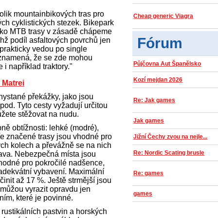
olik mountainbikových tras pro
Cheap generic Viagra
ch cyklistických stezek. Bikepark
"Jako MTB trasy v zásadě chápeme
Fórum
hž podíl asfaltových povrchů jen
prakticky vedou po single
To znamená, že se zde mohou
Půjčovna Aut Španělsko
i například traktory."
Kozí mejdan 2026
 Matrei
hystané překážky, jako jsou
Re: Jak games
pod. Tyto cesty vyžadují určitou
ůžete stěžovat na nudu.
Jak games
pně obtížnosti: lehké (modré),
dře značené trasy jsou vhodné pro
Jižní Čechy zvou na nejle...
ých kolech a převážně se na nich
Re: Nordic Scating brusle
ava. Nebezpečná místa jsou
hodné pro pokročilé nadšence,
 adekvátní vybavení. Maximální
Re: games
činit až 17 %. Ještě strmější jsou
 můžou vyrazit opravdu jen
games
ím, které je povinné.
 rustikálních pastvin a horských