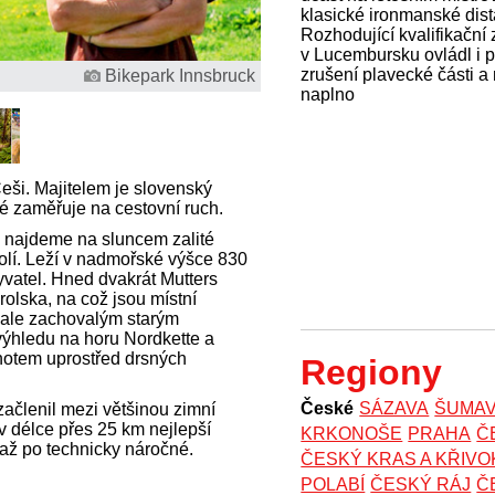
klasické ironmanské dist
Rozhodující kvalifikační
v Lucembursku ovládl i 
zrušení plavecké části a
Bikepark Innsbruck
naplno
eši. Majitelem je slovenský
né zaměřuje na cestovní ruch.
u najdeme na sluncem zalité
olí. Leží v nadmořské výšce 830
yvatel. Hned dvakrát Mutters
rolska, na což jsou místní
onale zachovalým starým
hledu na horu Nordkette a
enotem uprostřed drsných
Regiony
České
SÁZAVA
ŠUMA
začlenil mezi většinou zimní
 v délce přes 25 km nejlepší
KRKONOŠE
PRAHA
Č
 až po technicky náročné.
ČESKÝ KRAS A KŘIV
POLABÍ
ČESKÝ RÁJ
Č