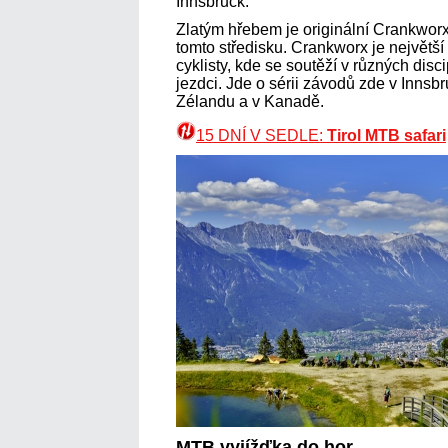
Innsbruck.
Zlatým hřebem je originální Crankworx 
tomto středisku. Crankworx je největší 
cyklisty, kde se soutěží v různých disc
jezdci. Jde o sérii závodů zde v Inns
Zélandu a v Kanadě.
15 DNÍ V SEDLE:
Tirol MTB safari
MTB vyjížďka do hor