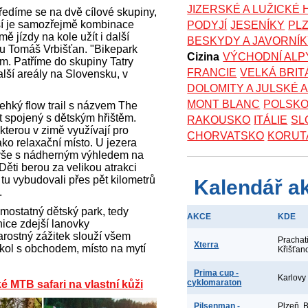
JIZERSKÉ A LUŽICKÉ
ředíme se na dvě cílové skupiny,
epší je samozřejmě kombinace
PODYJÍ
JESENÍKY
PL
ě jízdy na kole užít i další
BESKYDY A JAVORNÍ
ku Tomáš Vrbišťan. "Bikepark
Cizina
VÝCHODNÍ ALP
m. Patříme do skupiny Tatry
FRANCIE
VELKÁ BRIT
lší areály na Slovensku, v
DOLOMITY A JULSKÉ 
MONT BLANC
POLSK
lehký flow trail s názvem The
t spojený s dětským hřištěm.
RAKOUSKO
ITÁLIE
SL
kterou v zimě využívají pro
CHORVATSKO
KORUT
ako relaxační místo. U jezera
o vše s nádherným výhledem na
Děti berou za velikou atrakci
tu vybudovali přes pět kilometrů
Kalendář a
.
amostatný dětský park, tedy
AKCE
KDE
nice zdejší lanovky
rostný zážitek slouží všem
Prachat
Xterra
kol s obchodem, místo na mytí
Křišťan
Prima cup -
Karlovy
cyklomaraton
é MTB safari na vlastní kůži
Pilsenman -
Plzeň, 