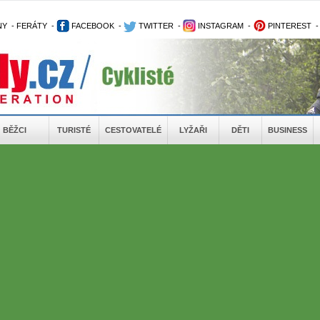
NY
-
FERÁTY
-
FACEBOOK
-
TWITTER
-
INSTAGRAM
-
PINTEREST
BĚŽCI
TURISTÉ
CESTOVATELÉ
LYŽAŘI
DĚTI
BUSINESS