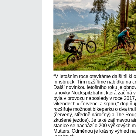
“V letošním roce otevíráme další tři ki
Innsbruck. Tím rozšíříme nabídku na ce
Další novinkou letošního roku je obn
lanovky Nockspitzbahn, která začíná v
byla v provozu naposledy v roce 2017,
víkendech v červenci a srpnu," doplňu
rozšiřuje možnost bikeparku o dva tra
(červený, středně náročný) a The Rou
zkušené jezdce). Je také zajímavou atr
stanice se nachází o 200 výškových me
Mutters. Odměnou je krásný výhled na 