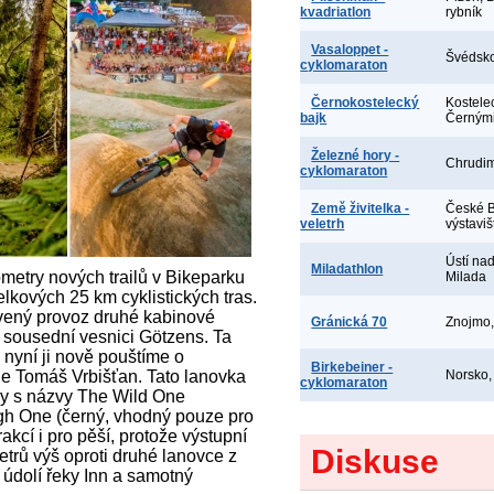
kvadriatlon
rybník
Vasaloppet -
Švédsko
cyklomaraton
Černokostelecký
Kostele
bajk
Černými
Železné hory -
Chrudi
cyklomaraton
Země živitelka -
České B
veletrh
výstaviš
Ústí na
Miladathlon
lometry nových trailů v Bikeparku
Milada
lkových 25 km cyklistických tras.
ovený provoz druhé kabinové
Gránická 70
Znojmo,
 sousední vesnici Götzens. Ta
 nyní ji nově pouštíme o
Birkebeiner -
je Tomáš Vrbišťan. Tato lanovka
Norsko
cyklomaraton
ily s názvy The Wild One
gh One (černý, vhodný pouze pro
akcí i pro pěší, protože výstupní
Diskuse
trů výš oproti druhé lanovce z
údolí řeky Inn a samotný