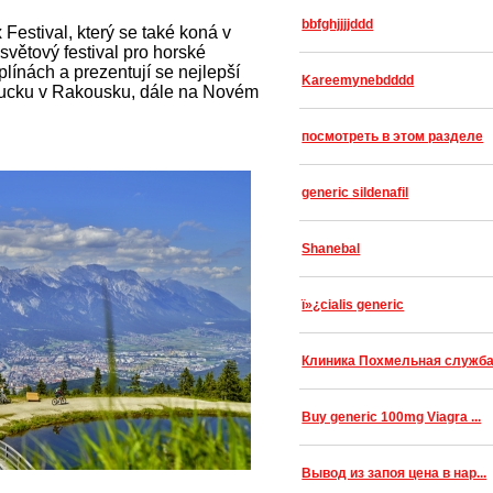
bbfghjjjjddd
Festival, který se také koná v
světový festival pro horské
iplínách a prezentují se nejlepší
Kareemynebdddd
brucku v Rakousku, dále na Novém
посмотреть в этом разделе
generic sildenafil
Shanebal
ï»¿cialis generic
Клиника Похмельная служб
Buy generic 100mg Viagra ...
Вывод из запоя цена в нар...