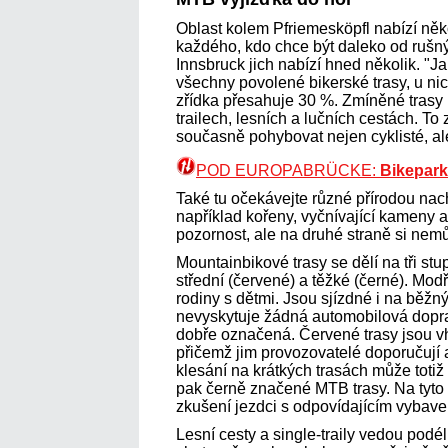
Oblast kolem Pfriemesköpfl nabízí něk
každého, kdo chce být daleko od rušný
Innsbruck jich nabízí hned několik. 
všechny povolené bikerské trasy, u nic
zřídka přesahuje 30 %. Zmíněné trasy 
trailech, lesních a lučních cestách. 
současně pohybovat nejen cyklisté, ale 
POD EUROPABRÜCKE:
Bikepark
Také tu očekávejte různé přírodou nac
například kořeny, vyčnívající kameny a
pozornost, ale na druhé straně si nem
Mountainbikové trasy se dělí na tři stu
střední (červené) a těžké (černé). Mo
rodiny s dětmi. Jsou sjízdné i na běžn
nevyskytuje žádná automobilová dopr
dobře označená. Červené trasy jsou v
přičemž jim provozovatelé doporučují
klesání na krátkých trasách může totiž 
pak černě značené MTB trasy. Na tyto
zkušení jezdci s odpovídajícím vybaven
Lesní cesty a single-traily vedou podél