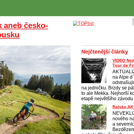
k aneb česko-
kousku
Nejčtenější články
VIDEO Nej
Tour de F
AKTUALI
na Alpe d
odstrašují
na jedničku. Brzdy se pálí
to ale Mekka. Nejhorší k
etapě největšího závodu
Ralsko A
NEVEKLO
nového na
a severní
Bezdězem