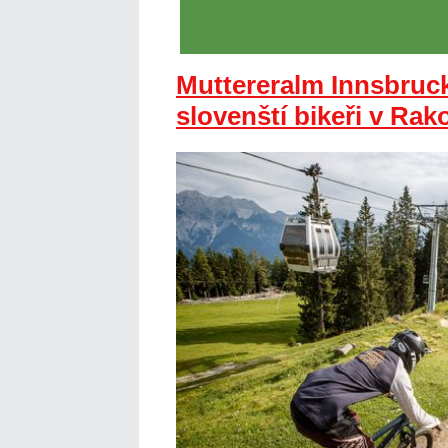
Muttereralm Innsbruc
slovenští bikeři v Ra