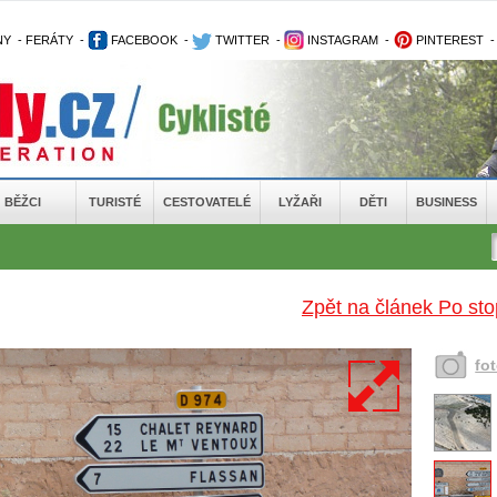
NY
-
FERÁTY
-
FACEBOOK
-
TWITTER
-
INSTAGRAM
-
PINTEREST
BĚŽCI
TURISTÉ
CESTOVATELÉ
LYŽAŘI
DĚTI
BUSINESS
Zpět na článek Po sto
fo