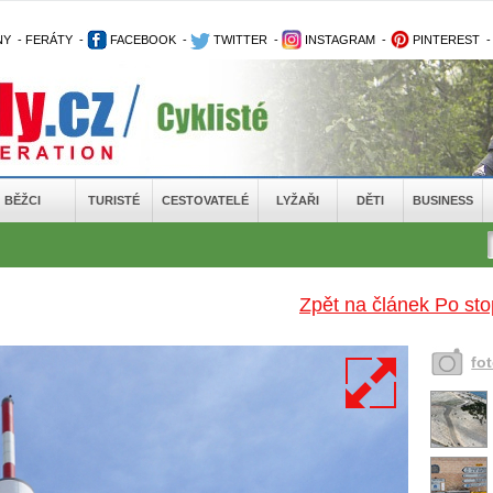
NY
-
FERÁTY
-
FACEBOOK
-
TWITTER
-
INSTAGRAM
-
PINTEREST
BĚŽCI
TURISTÉ
CESTOVATELÉ
LYŽAŘI
DĚTI
BUSINESS
Zpět na článek Po sto
fo