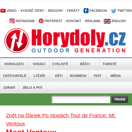
VIDEO
-
VYSOKÉ TATRY
-
REGIONY
-
FERÁTY
-
FACEBOOK
-
TWITTER
-
INSTAGRAM
-
PINTEREST
-
KONTAKT
-
REKLAMA
-
ENGLISH
HOROLEZCI
VODÁCI
CYKLISTÉ
BĚŽCI
TURISTÉ
CESTOVATELÉ
LYŽAŘI
DĚTI
BUSINESS
TEST
MÉDIA
ZDRAVÍ
JÍDLO A PITÍ
Zpět na článek Po stopách Tour de France: Mt.
Ventoux