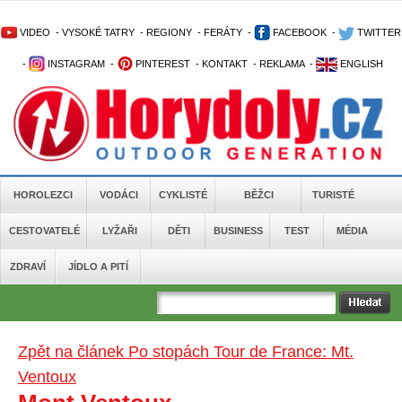
VIDEO
-
VYSOKÉ TATRY
-
REGIONY
-
FERÁTY
-
FACEBOOK
-
TWITTER
-
INSTAGRAM
-
PINTEREST
-
KONTAKT
-
REKLAMA
-
ENGLISH
HOROLEZCI
VODÁCI
CYKLISTÉ
BĚŽCI
TURISTÉ
CESTOVATELÉ
LYŽAŘI
DĚTI
BUSINESS
TEST
MÉDIA
ZDRAVÍ
JÍDLO A PITÍ
Zpět na článek Po stopách Tour de France: Mt.
Ventoux