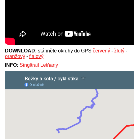
DOWNLOAD:
stáhněte okruhy do GPS
červený
-
žlutý
-
oranžový
-
fialový
INFO:
Singltrail Letňany