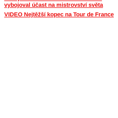
vybojoval účast na mistrovství světa
VIDEO Nejtěžší kopec na Tour de France