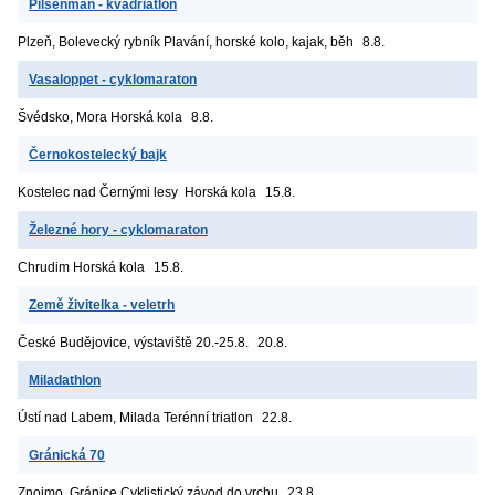
Pilsenman - kvadriatlon
Plzeň, Bolevecký rybník
Plavání, horské kolo, kajak, běh
8.8.
Vasaloppet - cyklomaraton
Švédsko, Mora
Horská kola
8.8.
Černokostelecký bajk
Kostelec nad Černými lesy
Horská kola
15.8.
Železné hory - cyklomaraton
Chrudim
Horská kola
15.8.
Země živitelka - veletrh
České Budějovice, výstaviště
20.-25.8.
20.8.
Miladathlon
Ústí nad Labem, Milada
Terénní triatlon
22.8.
Gránická 70
Znojmo, Gránice
Cyklistický závod do vrchu
23.8.