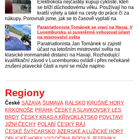
Elektrokola nejčastěji kupují cyklisté, kteří
se blíží důchodovému věku. Používají ho na
kratší výlety a také na cesty do práce či za
nákupy. Porovnali jsme, jak se to časově vyplatí na
Paratriatlonista Tománek se vrací na Havaj. V
Lucembursku si suverénně vybojoval účast
na mistrovství světa
Paratriatlonista Jan Tománek si zajistil
účast na letošním mistrovství světa na
klasické ironmanské distanci na Havaji. Rozhodující
kvalifikační závod v Lucembursku ovládl i přes nečekané
zrušení plavecké části a nyní se může naplno
Regiony
České
SÁZAVA
ŠUMAVA
RALSKO
KRUŠNÉ HORY
KRKONOŠE
PRAHA
ČESKÝ A SLAVKOVSKÝ LES
BRDY
ČESKÝ KRAS A KŘIVOKLÁTSKO
POVLTAVÍ
JIŽNÍ ČECHY
POLABÍ
ČESKÝ RÁJ
ČESKÉ ŠVÝCARSKO
JIZERSKÉ A LUŽICKÉ HORY
ORLICKÉ HORY
VYSOČINA
PODYJÍ
JESENÍKY