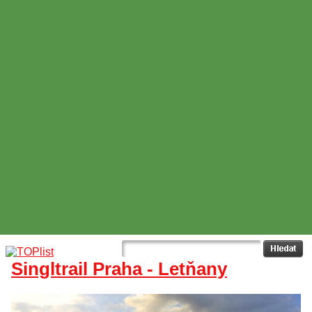
Singltrail Praha - Letňany