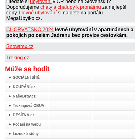
Hledáte si
ubytování
v ČR nebo na Slovensku?
Doporučujeme
chaty a chalupy k pronájmu
za nejlepší
ceny. I
levné ubytování
si najdete na portálu
MegaUbytko.cz.
CHORVATSKO 2024
levné ubytování v apartmánech a
pokojích po celém Jadranu bez provize cestovkám.
Snowtrex.cz
Treking.cz
Může se hodit
SOCIÁLNÍ SÍTĚ
KOUPÁNÍ.cz
NašeBrdy.cz
Trekingová OBUV
DESÍTKA.cz
Počasí na webu
Lezecké stěny