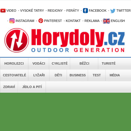
VIDEO
-
VYSOKÉ TATRY
-
REGIONY
-
FERÁTY
-
FACEBOOK
-
TWITTER
-
INSTAGRAM
-
PINTEREST
-
KONTAKT
-
REKLAMA
-
ENGLISH
HOROLEZCI
VODÁCI
CYKLISTÉ
BĚŽCI
TURISTÉ
CESTOVATELÉ
LYŽAŘI
DĚTI
BUSINESS
TEST
MÉDIA
ZDRAVÍ
JÍDLO A PITÍ