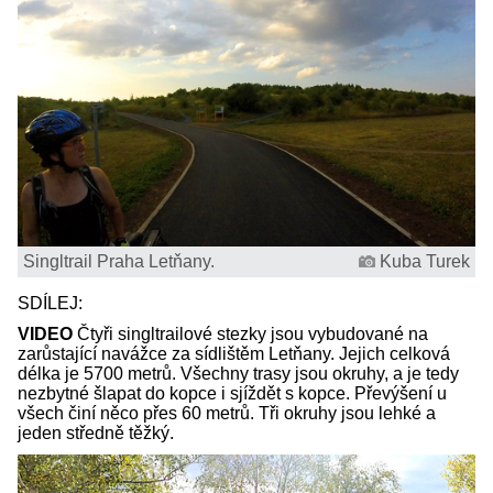
Singltrail Praha Letňany.
Kuba Turek
SDÍLEJ:
VIDEO
Čtyři singltrailové stezky jsou vybudované na
zarůstající navážce za sídlištěm Letňany. Jejich celková
délka je 5700 metrů. Všechny trasy jsou okruhy, a je tedy
nezbytné šlapat do kopce i sjíždět s kopce. Převýšení u
všech činí něco přes 60 metrů. Tři okruhy jsou lehké a
jeden středně těžký.