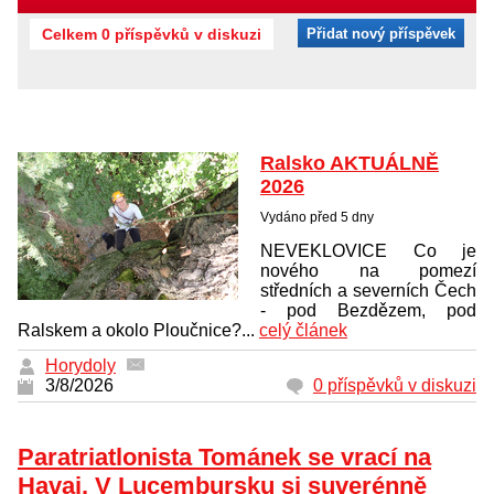
Celkem 0 příspěvků v diskuzi
Přidat nový příspěvek
Ralsko AKTUÁLNĚ
2026
Vydáno před 5 dny
NEVEKLOVICE Co je
nového na pomezí
středních a severních Čech
- pod Bezdězem, pod
Ralskem a okolo Ploučnice?...
celý článek
Horydoly
3/8/2026
0 příspěvků v diskuzi
Paratriatlonista Tománek se vrací na
Havaj. V Lucembursku si suverénně