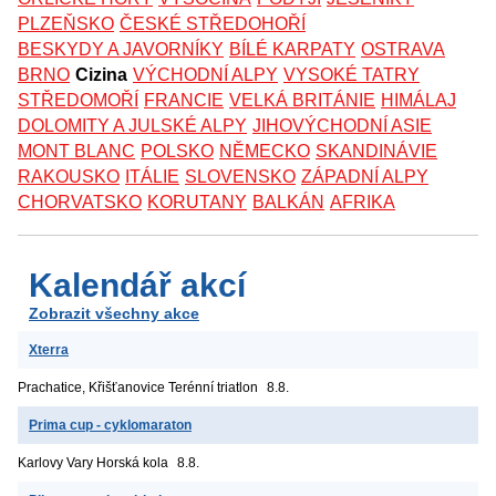
PLZEŇSKO
ČESKÉ STŘEDOHOŘÍ
BESKYDY A JAVORNÍKY
BÍLÉ KARPATY
OSTRAVA
BRNO
Cizina
VÝCHODNÍ ALPY
VYSOKÉ TATRY
STŘEDOMOŘÍ
FRANCIE
VELKÁ BRITÁNIE
HIMÁLAJ
DOLOMITY A JULSKÉ ALPY
JIHOVÝCHODNÍ ASIE
MONT BLANC
POLSKO
NĚMECKO
SKANDINÁVIE
RAKOUSKO
ITÁLIE
SLOVENSKO
ZÁPADNÍ ALPY
CHORVATSKO
KORUTANY
BALKÁN
AFRIKA
Kalendář akcí
Zobrazit všechny akce
Xterra
Prachatice, Křišťanovice
Terénní triatlon
8.8.
Prima cup - cyklomaraton
Karlovy Vary
Horská kola
8.8.