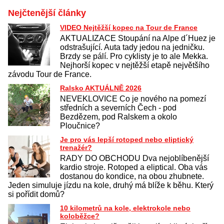
Nejčtenější články
VIDEO Nejtěžší kopec na Tour de France
AKTUALIZACE Stoupání na Alpe d´Huez je
odstrašující. Auta tady jedou na jedničku.
Brzdy se pálí. Pro cyklisty je to ale Mekka.
Nejhorší kopec v nejtěžší etapě největšího
závodu Tour de France.
Ralsko AKTUÁLNĚ 2026
NEVEKLOVICE Co je nového na pomezí
středních a severních Čech - pod
Bezdězem, pod Ralskem a okolo
Ploučnice?
Je pro vás lepší rotoped nebo eliptický
trenažér?
RADY DO OBCHODU Dva nejoblíbenější
kardio stroje. Rotoped a eliptical. Oba vás
dostanou do kondice, na obou zhubnete.
Jeden simuluje jízdu na kole, druhý má blíže k běhu. Který
si pořídit domů?
10 kilometrů na kole, elektrokole nebo
koloběžce?