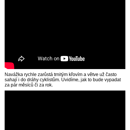
Navážka rychle zarůstá trnitým křovím a větve už často
sahají i do dráhy cyklistům. Uvidíme, jak to bude vypadat
za pár měsíců či za rok.