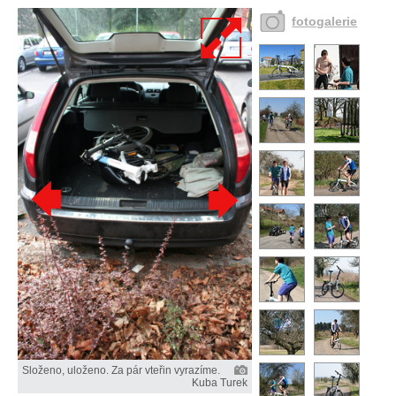
fotogalerie
Složeno, uloženo. Za pár vteřin vyrazíme.
Kuba Turek