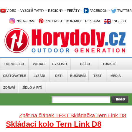
VIDEO
-
VYSOKÉ TATRY
-
REGIONY
-
FERÁTY
-
FACEBOOK
-
TWITTER
-
INSTAGRAM
-
PINTEREST
-
KONTAKT
-
REKLAMA
-
ENGLISH
HOROLEZCI
VODÁCI
CYKLISTÉ
BĚŽCI
TURISTÉ
CESTOVATELÉ
LYŽAŘI
DĚTI
BUSINESS
TEST
MÉDIA
ZDRAVÍ
JÍDLO A PITÍ
Zpět na článek TEST Skládačka Tern Link D8
Skládací kolo Tern Link D8