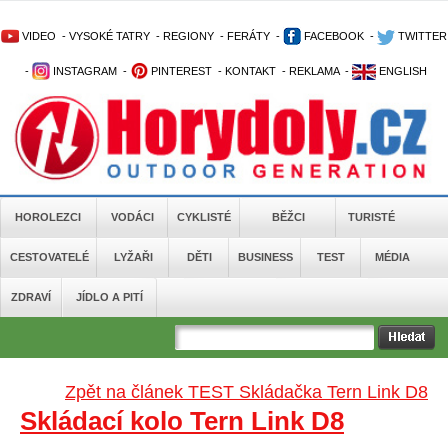
VIDEO
-
VYSOKÉ TATRY
-
REGIONY
-
FERÁTY
-
FACEBOOK
-
TWITTER
-
INSTAGRAM
-
PINTEREST
-
KONTAKT
-
REKLAMA
-
ENGLISH
HOROLEZCI
VODÁCI
CYKLISTÉ
BĚŽCI
TURISTÉ
CESTOVATELÉ
LYŽAŘI
DĚTI
BUSINESS
TEST
MÉDIA
ZDRAVÍ
JÍDLO A PITÍ
Zpět na článek TEST Skládačka Tern Link D8
Skládací kolo Tern Link D8