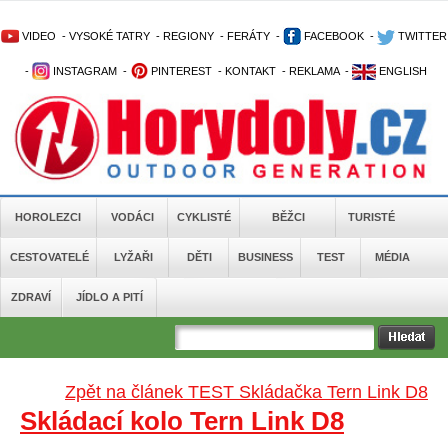
VIDEO
-
VYSOKÉ TATRY
-
REGIONY
-
FERÁTY
-
FACEBOOK
-
TWITTER
-
INSTAGRAM
-
PINTEREST
-
KONTAKT
-
REKLAMA
-
ENGLISH
HOROLEZCI
VODÁCI
CYKLISTÉ
BĚŽCI
TURISTÉ
CESTOVATELÉ
LYŽAŘI
DĚTI
BUSINESS
TEST
MÉDIA
ZDRAVÍ
JÍDLO A PITÍ
Zpět na článek TEST Skládačka Tern Link D8
Skládací kolo Tern Link D8