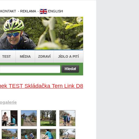
-
KONTAKT
-
REKLAMA
-
ENGLISH
TEST
MÉDIA
ZDRAVÍ
JÍDLO A PITÍ
ánek TEST Skládačka Tern Link D8
togalerie