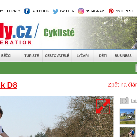
NY
-
FERÁTY
-
FACEBOOK
-
TWITTER
-
INSTAGRAM
-
PINTEREST
BĚŽCI
TURISTÉ
CESTOVATELÉ
LYŽAŘI
DĚTI
BUSINESS
nk D8
Zpět na čl
fo