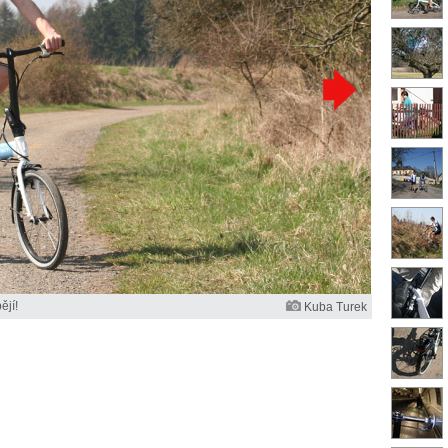
ějí!
Kuba Turek