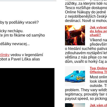
zážitky, za kterými lidé na
Tesco rozšiřuje dostupno
Online Nákupy do jedné
z nejoblíbenějších česk
destinací. Nově si moho
aby ty podšálky vraceli?
Jak vybrat
kticky nechápu.
do krbu p
chatě?
š, že jim to řikáme od samýho
Víkend na
odšálky nevracej...
především
o hledání suchého paliv
zdlouhavém roztápění krb
elímky
vedou v legendární
většina z nás přeje co ne
obot a Pavel Liška alias
dům, uvařit si horký čaj a
Top Onlin
Offering 
Most onli
look ident
outside. T
problem. They vary wildly
legitimacy, provably fair
payout speed, so pickin
Jak vám c