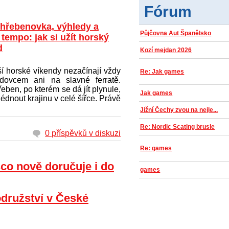
Fórum
 hřebenovka, výhledy a
Půjčovna Aut Španělsko
tempo: jak si užít horský
d
Kozí mejdan 2026
í horské víkendy nezačínají vždy
Re: Jak games
dovcem ani na slavné ferratě.
řeben, po kterém se dá jít plynule,
Jak games
dnout krajinu v celé šířce. Právě
Jižní Čechy zvou na nejle...
Re: Nordic Scating brusle
0 příspěvků v diskuzi
Re: games
co nově doručuje i do
games
družství v České