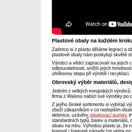
Plastové obaly na každém kro
Zatímco si z plastu děláme legraci a 
plastové obaly nám poskytují skvělé 
Výrobci a vědci zapracovali na jejich c
odbouratelnosti, snížili jejich hmotnos
uhlíkovou stopu při výrobě i recyklaci.
Obrovský výběr materiálů, desig
Jedním z velkých evropských výrobců 
firma z Walesu nabízí své výrobky po 
Z jejího široké sortimentu si vybírají v
zboží zákazníkům v co nejlepším obalu
sklenice, uzávěry,
dávkovací pumpy
, t
standardních typů, barev a materiálů, 
obalu na míru. Výhodou plastu je, že
tvarové i barevné nápady lze velmi ryc