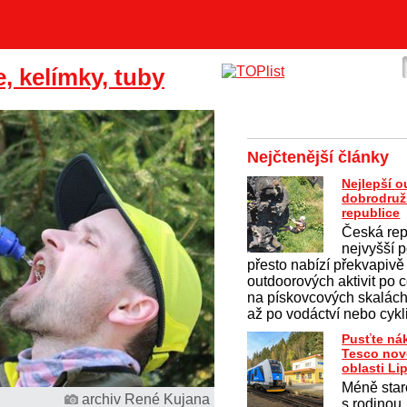
e, kelímky, tuby
Nejčtenější články
Nejlepší 
dobrodruž
republice
Česká rep
nejvyšší p
přesto nabízí překvapivě
outdoorových aktivit po c
na pískovcových skalách 
až po vodáctví nebo cykl
Pusťte ná
Tesco nov
oblasti Li
Méně staro
archiv René Kujana
s rodinou,