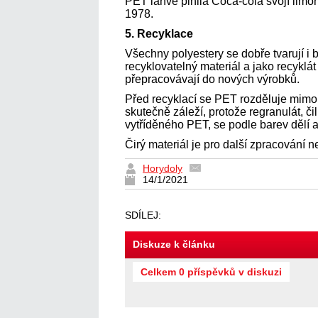
PET lahve plnila Coca-cola svojí limo
1978.
5. Recyklace
Všechny polyestery se dobře tvarují i 
recyklovatelný materiál a jako recyklát
přepracovávají do nových výrobků.
Před recyklací se PET rozděluje mimo 
skutečně záleží, protože regranulát, čil
vytříděného PET, se podle barev dělí a
Čirý materiál je pro další zpracování n
Horydoly
14/1/2021
SDÍLEJ:
Diskuze k článku
Celkem 0 příspěvků v diskuzi