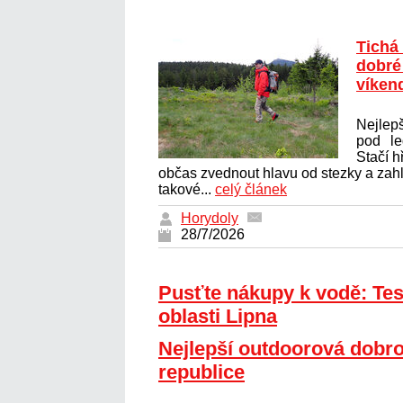
Tichá
dobré 
víken
Nejlepš
pod le
Stačí h
občas zvednout hlavu od stezky a zahlé
takové...
celý článek
Horydoly
28/7/2026
Pusťte nákupy k vodě: Tes
oblasti Lipna
Nejlepší outdoorová dobro
republice