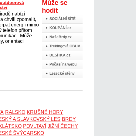
Může se
t outdoorová
ství
hodit
írodě nabízí
 chvíli zpomalit,
SOCIÁLNÍ SÍTĚ
erpat energii mimo
KOUPÁNÍ.cz
 telefon přitom
omunikaci. Může
NašeBrdy.cz
y, orientaci
Trekingová OBUV
DESÍTKA.cz
Počasí na webu
Lezecké stěny
VA
RALSKO
KRUŠNÉ HORY
ESKÝ A SLAVKOVSKÝ LES
BRDY
OKLÁTSKO
POVLTAVÍ
JIŽNÍ ČECHY
ESKÉ ŠVÝCARSKO