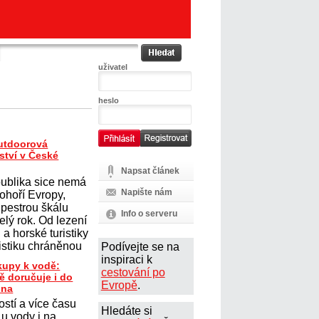
uživatel
heslo
outdoorová
ství v České
Napsat článek
ublika sice nemá
Napište nám
ohoří Evropy,
 pestrou škálu
Info o serveru
elý rok. Od lezení
a horské turistiky
istiku chráněnou
Podívejte se na
inspiraci k
kupy k vodě:
cestování po
ě doručuje i do
Evropě
.
pna
stí a více času
Hledáte si
 u vody i na