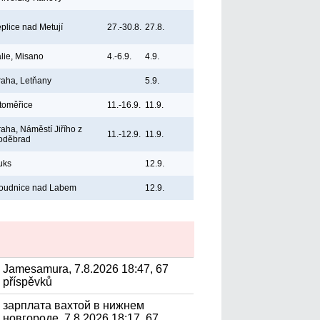
eplice nad Metují
27.-30.8.
27.8.
álie, Misano
4.-6.9.
4.9.
raha, Letňany
5.9.
itoměřice
11.-16.9.
11.9.
raha, Náměstí Jiřího z
11.-12.9.
11.9.
oděbrad
uks
12.9.
oudnice nad Labem
12.9.
Jamesamura, 7.8.2026 18:47, 67
příspěvků
зарплата вахтой в нижнем
новгороде, 7.8.2026 18:17, 67