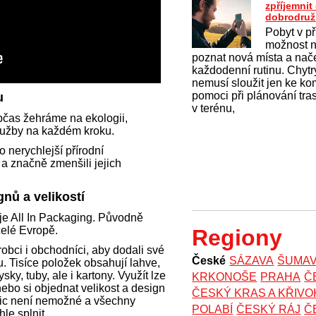
zpříjemni
dobrodruž
Pobyt v př
možnost na
poznat nová místa a nač
každodenní rutinu. Chytrý
nemusí sloužit jen ke k
pomoci při plánování tras
ku
v terénu,
občas žehráme na ekologii,
služby na každém kroku.
o nerychlejší přírodní
t a značně zmenšili jejich
nů a velikostí
je All In Packaging. Původně
celé Evropě.
Regiony
ýrobci i obchodníci, aby dodali své
České
SÁZAVA
ŠUMA
. Tisíce položek obsahují lahve,
rysky, tuby, ale i kartony. Využít lze
KRKONOŠE
PRAHA
Č
nebo si objednat velikost a design
ČESKÝ KRAS A KŘIV
 nic není nemožné a všechny
POLABÍ
ČESKÝ RÁJ
Č
hle splnit.