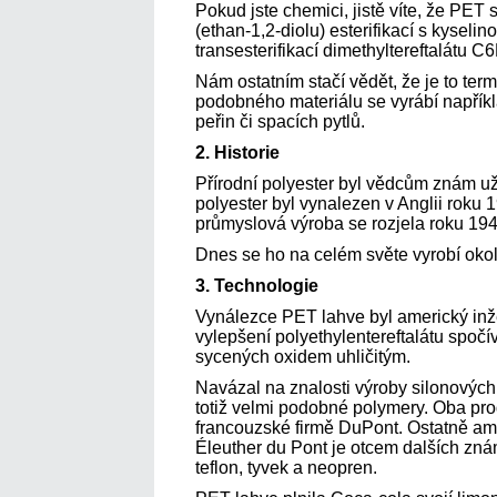
Pokud jste chemici, jistě víte, že PET 
(ethan-1,2-diolu) esterifikací s kyselin
transesterifikací dimethyltereftalátu
Nám ostatním stačí vědět, že je to term
podobného materiálu se vyrábí napřík
peřin či spacích pytlů.
2. Historie
Přírodní polyester byl vědcům znám u
polyester byl vynalezen v Anglii roku 1
průmyslová výroba se rozjela roku 194
Dnes se ho na celém světe vyrobí okol
3. Technologie
Vynálezce PET lahve byl americký inž
vylepšení polyethylentereftalátu spočív
sycených oxidem uhličitým.
Navázal na znalosti výroby silonových
totiž velmi podobné polymery. Oba prod
francouzské firmě DuPont. Ostatně am
Éleuther du Pont je otcem dalších znám
teflon, tyvek a neopren.