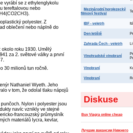
se vyrábí se z ethylenglykolu
ou tereftalovou nebo
Mezinárodní horolezecký
T
 C6H4(CO2CH3).
filmový festival
oplastický polyester. Z
IBF - veletrh
It
lad oblečení nebo náplně do
Den letiště
P
Zahrada Čech - veletrh
L
ž okolo roku 1930. Umělý
P
941 za 2. světové války a první
Vinohradské vinobraní
P
7.
o 30 milionů tun ročně.
Vinobraní
K
Vinobraní
R
enýr Nathaniel Wyeth. Jeho
alo v tom, že odolal tlaku nápojů
Diskuse
 punčoch. Nylon i polyester jsou
ukty navíc vznikly ve stejné
ericko-francouzský průmyslník
Buy Viagra online cheap
ých materiálů lycra, kevlar,
Лучшие вакансии Нижнего