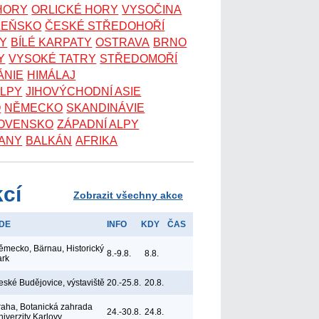
 HORY
ORLICKÉ HORY
VYSOČINA
ZEŇSKO
ČESKÉ STŘEDOHOŘÍ
KY
BÍLÉ KARPATY
OSTRAVA
BRNO
Y
VYSOKÉ TATRY
STŘEDOMOŘÍ
ÁNIE
HIMÁLAJ
ALPY
JIHOVÝCHODNÍ ASIE
O
NĚMECKO
SKANDINÁVIE
OVENSKO
ZÁPADNÍ ALPY
ANY
BALKÁN
AFRIKA
kcí
Zobrazit všechny akce
DE
INFO
KDY
ČAS
ěmecko, Bärnau, Historický
8.-9.8.
8.8.
ark
eské Budějovice, výstaviště
20.-25.8.
20.8.
raha, Botanická zahrada
24.-30.8.
24.8.
niverzity Karlovy