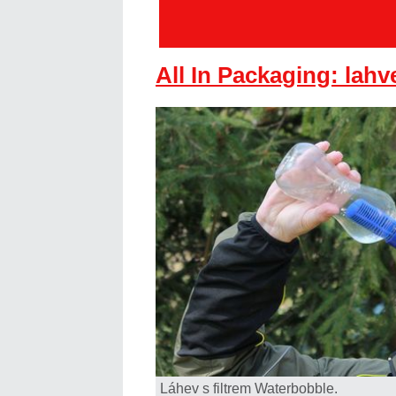
All In Packaging: lahv
Láhev s filtrem Waterbobble.