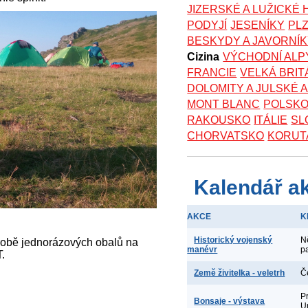
JIZERSKÉ A LUŽICKÉ
PODYJÍ
JESENÍKY
PL
BESKYDY A JAVORNÍ
Cizina
VÝCHODNÍ ALP
FRANCIE
VELKÁ BRIT
DOLOMITY A JULSKÉ 
MONT BLANC
POLSK
RAKOUSKO
ITÁLIE
SL
CHORVATSKO
KORUT
Kalendář a
AKCE
K
Historický vojenský
N
ýrobě jednorázových obalů na
manévr
p
.
Země živitelka - veletrh
Č
P
Bonsaje - výstava
U