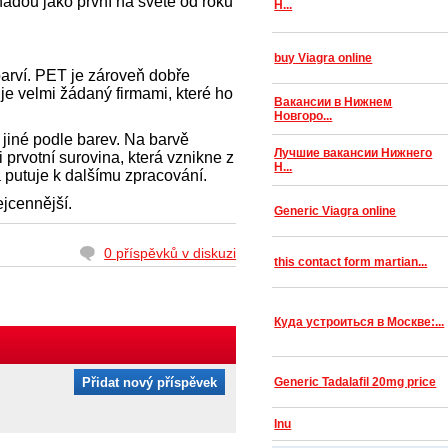
nádou jako první na světě od roku
Н...
buy Viagra online
barví. PET je zároveň dobře
 je velmi žádaný firmami, které ho
Вакансии в Нижнем
Новгоро...
jiné podle barev. Na barvě
Лучшие вакансии Нижнего
i prvotní surovina, která vznikne z
Н...
 putuje k dalšímu zpracování.
ejcennější.
Generic Viagra online
0 příspěvků v diskuzi
this contact form martian...
Куда устроиться в Москве:...
Přidat nový příspěvek
Generic Tadalafil 20mg price
Inu