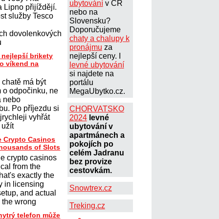
ubytování
v ČR
 Lipno přijíždějí.
nebo na
st služby Tesco
Slovensku?
Doporučujeme
ých dovolenkových
chaty a chalupy k
u
pronájmu
za
 nejlepší brikety
nejlepší ceny. I
ro víkend na
levné ubytování
si najdete na
 chatě má být
portálu
 o odpočinku, ne
MegaUbytko.cz.
a nebo
u. Po příjezdu si
CHORVATSKO
jrychleji vyhřát
2024
levné
 užít
ubytování v
apartmánech a
e Crypto Casinos
pokojích po
Thousands of Slots
celém Jadranu
ne crypto casinos
bez provize
ical from the
cestovkám.
hat's exactly the
 in licensing
Snowtrex.cz
 setup, and actual
g the wrong
Treking.cz
hytrý telefon může