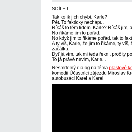
SDÍLEJ:
Tak kolik jich chybí, Karle?
Pět. To fakticky nechápu.
Říkáš to těm lidem, Karle? Říkáš jim, 
No řikáme jim to pořád.
No když jim to řikáme pořád, tak to fa
A ty víš, Karle, že jim to řikáme, ty ví
začátku.
Dyť já vim, tak mi teda řekni, proč ty p
To já právě nevim, Karle...
Nesmrtelný dialog na téma
plastové k
komedii Účastníci zájezdu Miroslav Kr
autobusáci Karel a Karel.