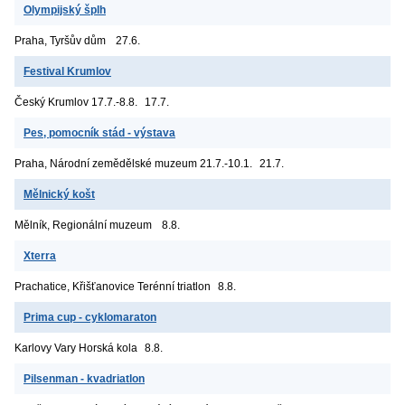
Olympijský šplh
Praha, Tyršův dům
27.6.
Festival Krumlov
Český Krumlov
17.7.-8.8.
17.7.
Pes, pomocník stád - výstava
Praha, Národní zemědělské muzeum
21.7.-10.1.
21.7.
Mělnický košt
Mělník, Regionální muzeum
8.8.
Xterra
Prachatice, Křišťanovice
Terénní triatlon
8.8.
Prima cup - cyklomaraton
Karlovy Vary
Horská kola
8.8.
Pilsenman - kvadriatlon