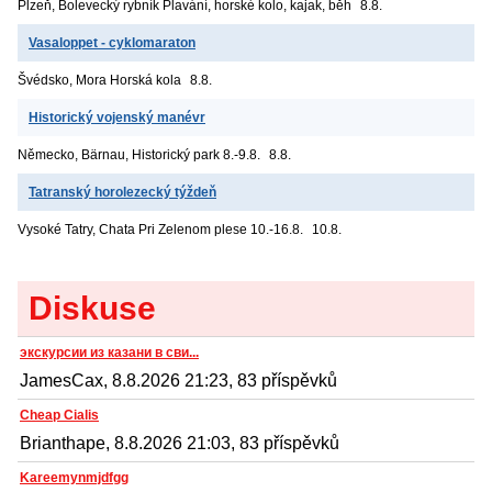
Plzeň, Bolevecký rybník
Plavání, horské kolo, kajak, běh
8.8.
Vasaloppet - cyklomaraton
Švédsko, Mora
Horská kola
8.8.
Historický vojenský manévr
Německo, Bärnau, Historický park
8.-9.8.
8.8.
Tatranský horolezecký týždeň
Vysoké Tatry, Chata Pri Zelenom plese
10.-16.8.
10.8.
Diskuse
экскурсии из казани в сви...
JamesCax, 8.8.2026 21:23, 83 příspěvků
Cheap Cialis
Brianthape, 8.8.2026 21:03, 83 příspěvků
Kareemynmjdfgg