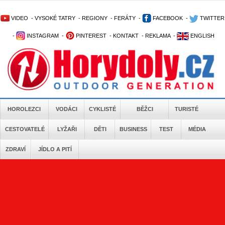
VIDEO
-
VYSOKÉ TATRY
-
REGIONY
-
FERÁTY
-
FACEBOOK
-
TWITTER
-
INSTAGRAM
-
PINTEREST
-
KONTAKT
-
REKLAMA
-
ENGLISH
HOROLEZCI
VODÁCI
CYKLISTÉ
BĚŽCI
TURISTÉ
CESTOVATELÉ
LYŽAŘI
DĚTI
BUSINESS
TEST
MÉDIA
ZDRAVÍ
JÍDLO A PITÍ