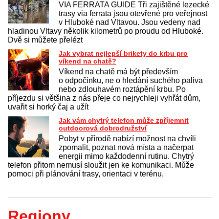
VIA FERRATA GUIDE Tři zajištěné lezecké
trasy via ferrata jsou otevřené pro veřejnost
v Hluboké nad Vltavou. Jsou vedeny nad
hladinou Vltavy několik kilometrů po proudu od Hluboké.
Dvě si můžete přelézt
Jak vybrat nejlepší brikety do krbu pro
víkend na chatě?
Víkend na chatě má být především
o odpočinku, ne o hledání suchého paliva
nebo zdlouhavém roztápění krbu. Po
příjezdu si většina z nás přeje co nejrychleji vyhřát dům,
uvařit si horký čaj a užít
Jak vám chytrý telefon může zpříjemnit
outdoorová dobrodružství
Pobyt v přírodě nabízí možnost na chvíli
zpomalit, poznat nová místa a načerpat
energii mimo každodenní rutinu. Chytrý
telefon přitom nemusí sloužit jen ke komunikaci. Může
pomoci při plánování trasy, orientaci v terénu,
Regiony