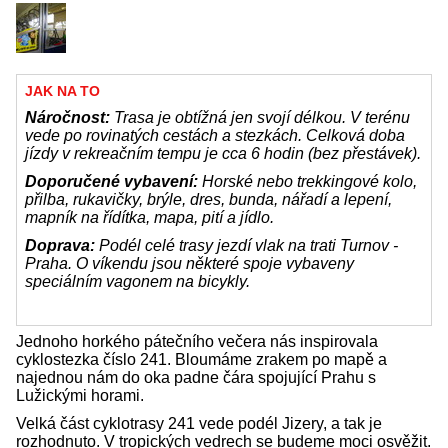
JAK NA TO
Náročnost:
Trasa je obtížná jen svojí délkou. V terénu
vede po rovinatých cestách a stezkách. Celková doba
jízdy v rekreačním tempu je cca 6 hodin (bez přestávek).
Doporučené vybavení:
Horské nebo trekkingové kolo,
přilba, rukavičky, brýle, dres, bunda, nářadí a lepení,
mapník na řídítka, mapa, pití a jídlo.
Doprava:
Podél celé trasy jezdí vlak na trati Turnov -
Praha. O víkendu jsou některé spoje vybaveny
speciálním vagonem na bicykly.
Jednoho horkého pátečního večera nás inspirovala
cyklostezka číslo 241. Bloumáme zrakem po mapě a
najednou nám do oka padne čára spojující Prahu s
Lužickými horami.
Velká část cyklotrasy 241 vede podél Jizery, a tak je
rozhodnuto. V tropických vedrech se budeme moci osvěžit.