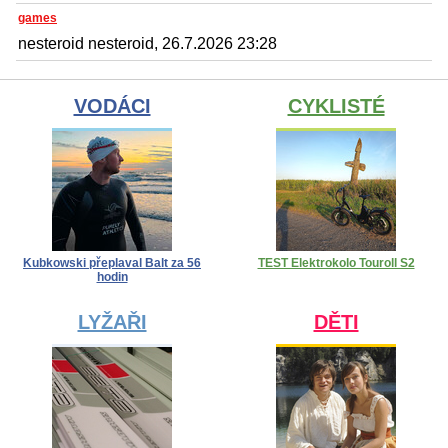
games
nesteroid nesteroid, 26.7.2026 23:28
VODÁCI
CYKLISTÉ
Kubkowski přeplaval Balt za 56
TEST Elektrokolo Touroll S2
hodin
LYŽAŘI
DĚTI