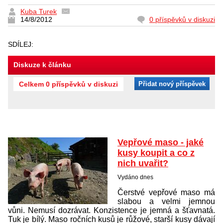
Kuba Turek
14/8/2012
0 příspěvků v diskuzi
SDÍLEJ:
Diskuze k článku
Celkem 0 příspěvků v diskuzi
Přidat nový příspěvek
Vepřové maso - jaké
kusy koupit a co z
nich uvařit?
Vydáno dnes
Čerstvé vepřové maso má
slabou a velmi jemnou
vůni. Nemusí dozrávat. Konzistence je jemná a šťavnatá.
Tuk je bílý. Maso ročních kusů je růžové, starší kusy dávají