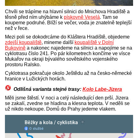
Chvíli se trápíme na hlavní silnici do Mnichova Hradiště a
těsně před ním uhýbáme k
pískovně Veselá
. Tam se
koupeme podruhé. Blíží se večer, voda je znatelně teplejší
než v řece.
Mezi poli se dokodrcáme do Kláštera Hradiště, objedeme
zdejší koupaliště
, mineme další
koupaliště v Dolní
Bukovině
a nakonec najedeme na silnici a napojíme se na
cyklotrasu číslo 241. Po pár kilometrech končíme ve vísce
Mukařov na okraji bývalého sovětského vojenského
prostoru Ralsko.
Cyklotrasa pokračuje okolo Ještědu až na česko-německé
hranice v Lužických horách.
Odlišná
varianta stejné trasy:
Kolo Labe-Jizera
Měli jsme štěstí. V noci a celý následující den prší. Jizera
se zakalí, zvedne se hladina a klesna teplota. V neděli se
už nikdo nekoupe. Domů do Prahy jedeme vlakem.