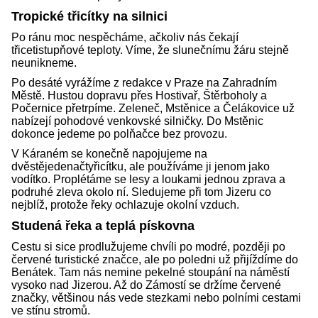
Tropické třicítky na silnici
Po ránu moc nespěcháme, ačkoliv nás čekají
třicetistupňové teploty. Víme, že slunečnímu žáru stejně
neunikneme.
Po desáté vyrážíme z redakce v Praze na Zahradním
Městě. Hustou dopravu přes Hostivař, Štěrboholy a
Počernice přetrpíme. Zeleneč, Mstěnice a Čelákovice už
nabízejí pohodové venkovské silničky. Do Mstěnic
dokonce jedeme po polňačce bez provozu.
V Káraném se konečně napojujeme na
dvěstějedenačtyřicítku, ale používáme ji jenom jako
vodítko. Proplétáme se lesy a loukami jednou zprava a
podruhé zleva okolo ní. Sledujeme při tom Jizeru co
nejblíž, protože řeky ochlazuje okolní vzduch.
Studená řeka a teplá pískovna
Cestu si sice prodlužujeme chvíli po modré, později po
červené turistické značce, ale po poledni už přijíždíme do
Benátek. Tam nás nemine pekelné stoupání na náměstí
vysoko nad Jizerou. Až do Zámostí se držíme červené
značky, většinou nás vede stezkami nebo polními cestami
ve stínu stromů.