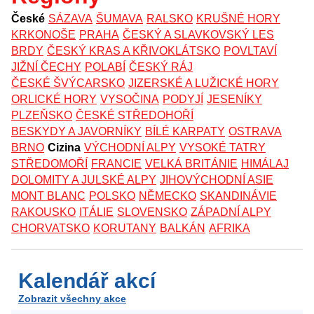
České
SÁZAVA
ŠUMAVA
RALSKO
KRUŠNÉ HORY
KRKONOŠE
PRAHA
ČESKÝ A SLAVKOVSKÝ LES
BRDY
ČESKÝ KRAS A KŘIVOKLÁTSKO
POVLTAVÍ
JIŽNÍ ČECHY
POLABÍ
ČESKÝ RÁJ
ČESKÉ ŠVÝCARSKO
JIZERSKÉ A LUŽICKÉ HORY
ORLICKÉ HORY
VYSOČINA
PODYJÍ
JESENÍKY
PLZEŇSKO
ČESKÉ STŘEDOHOŘÍ
BESKYDY A JAVORNÍKY
BÍLÉ KARPATY
OSTRAVA
BRNO
Cizina
VÝCHODNÍ ALPY
VYSOKÉ TATRY
STŘEDOMOŘÍ
FRANCIE
VELKÁ BRITÁNIE
HIMÁLAJ
DOLOMITY A JULSKÉ ALPY
JIHOVÝCHODNÍ ASIE
MONT BLANC
POLSKO
NĚMECKO
SKANDINÁVIE
RAKOUSKO
ITÁLIE
SLOVENSKO
ZÁPADNÍ ALPY
CHORVATSKO
KORUTANY
BALKÁN
AFRIKA
Kalendář akcí
Zobrazit všechny akce