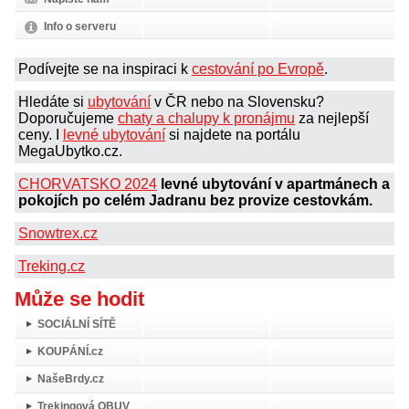
Info o serveru
Podívejte se na inspiraci k
cestování po Evropě
.
Hledáte si
ubytování
v ČR nebo na Slovensku?
Doporučujeme
chaty a chalupy k pronájmu
za nejlepší
ceny. I
levné ubytování
si najdete na portálu
MegaUbytko.cz.
CHORVATSKO 2024
levné ubytování v apartmánech a
pokojích po celém Jadranu bez provize cestovkám.
Snowtrex.cz
Treking.cz
Může se hodit
SOCIÁLNÍ SÍTĚ
KOUPÁNÍ.cz
NašeBrdy.cz
Trekingová OBUV