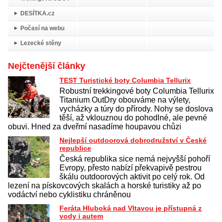
DESÍTKA.cz
Počasí na webu
Lezecké stěny
Nejčtenější články
TEST Turistické boty Columbia Tellurix
Robustní trekkingové boty Columbia Tellurix
Titanium OutDry obouváme na výlety,
vycházky a túry do přírody. Nohy se doslova
těší, až vklouznou do pohodlné, ale pevné
obuvi. Hned za dveřmí nasadíme houpavou chůzi
Nejlepší outdoorová dobrodružství v České
republice
Česká republika sice nemá nejvyšší pohoří
Evropy, přesto nabízí překvapivě pestrou
škálu outdoorových aktivit po celý rok. Od
lezení na pískovcových skalách a horské turistiky až po
vodáctví nebo cyklistiku chráněnou
Feráta Hluboká nad Vltavou je přístupná z
vody i autem