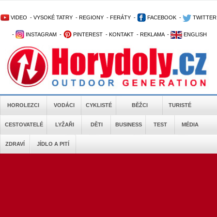
VIDEO
-
VYSOKÉ TATRY
-
REGIONY
-
FERÁTY
-
FACEBOOK
-
TWITTER
-
INSTAGRAM
-
PINTEREST
-
KONTAKT
-
REKLAMA
-
ENGLISH
HOROLEZCI
VODÁCI
CYKLISTÉ
BĚŽCI
TURISTÉ
CESTOVATELÉ
LYŽAŘI
DĚTI
BUSINESS
TEST
MÉDIA
ZDRAVÍ
JÍDLO A PITÍ