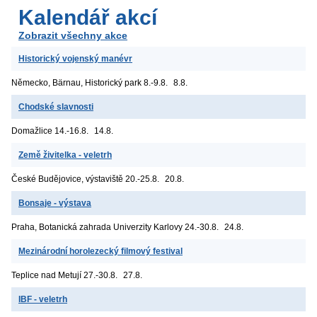
Kalendář akcí
Zobrazit všechny akce
Historický vojenský manévr
Německo, Bärnau, Historický park
8.-9.8.
8.8.
Chodské slavnosti
Domažlice
14.-16.8.
14.8.
Země živitelka - veletrh
České Budějovice, výstaviště
20.-25.8.
20.8.
Bonsaje - výstava
Praha, Botanická zahrada Univerzity Karlovy
24.-30.8.
24.8.
Mezinárodní horolezecký filmový festival
Teplice nad Metují
27.-30.8.
27.8.
IBF - veletrh