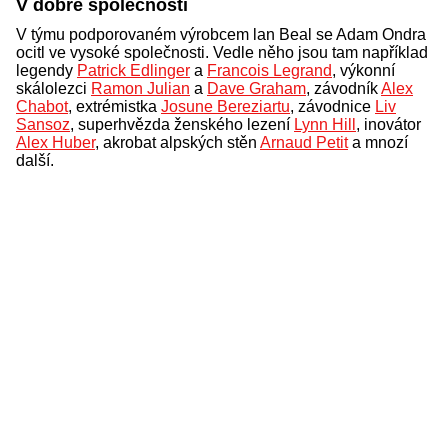
V dobré společnosti
V týmu podporovaném výrobcem lan Beal se Adam Ondra
ocitl ve vysoké společnosti. Vedle něho jsou tam například
legendy
Patrick Edlinger
a
Francois Legrand
, výkonní
skálolezci
Ramon Julian
a
Dave Graham
, závodník
Alex
Chabot
, extrémistka
Josune Bereziartu
, závodnice
Liv
Sansoz
, superhvězda ženského lezení
Lynn Hill
, inovátor
Alex Huber
, akrobat alpských stěn
Arnaud Petit
a mnozí
další.