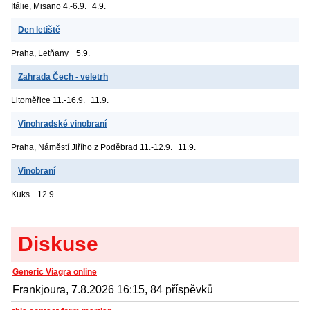
Itálie, Misano
4.-6.9.
4.9.
Den letiště
Praha, Letňany
5.9.
Zahrada Čech - veletrh
Litoměřice
11.-16.9.
11.9.
Vinohradské vinobraní
Praha, Náměstí Jiřího z Poděbrad
11.-12.9.
11.9.
Vinobraní
Kuks
12.9.
Diskuse
Generic Viagra online
Frankjoura, 7.8.2026 16:15, 84 příspěvků