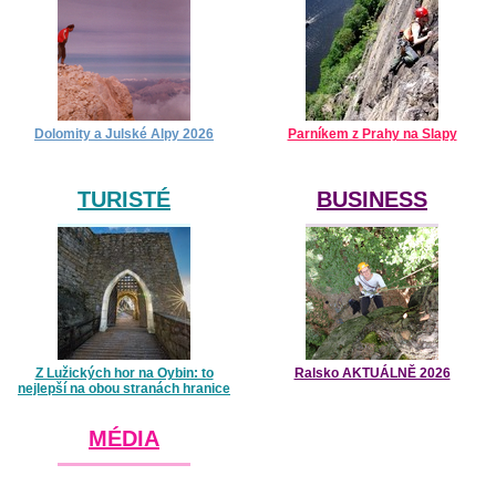
Dolomity a Julské Alpy 2026
Parníkem z Prahy na Slapy
TURISTÉ
BUSINESS
Z Lužických hor na Oybin: to
Ralsko AKTUÁLNĚ 2026
nejlepší na obou stranách hranice
MÉDIA