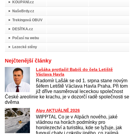
KOUPÁNÍ.cz
NašeBrdy.cz
Trekingová OBUV
DESÍTKA.cz
Počasí na webu
Lezecké stěny
Nejčtenější články
Lašáka protlačil Babiš do čela Letiště
Václava Havla
Radomír Lašák se od 1. srpna stane novým
šéfem Letiště Václava Havla Praha. Při tom
již dříve nasměroval lececkou společnost
České areolinie ke krachu, je v dozorčí radě společnosti se
dvěma
Alpy AKTUÁLNĚ 2026
WIPPTAL Co je v Alpách nového, jaké
vládnou na horách podmínky pro
horolezectví a turistiku, kde se lyžuje, jak
fungují chaty i cokoliv jiného, co zajímá