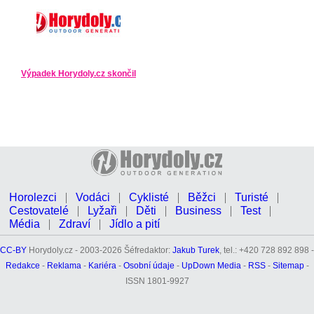
Výpadek Horydoly.cz skončil
Horolezci
Vodáci
Cyklisté
Běžci
Turisté
Cestovatelé
Lyžaři
Děti
Business
Test
Média
Zdraví
Jídlo a pití
CC-BY
Horydoly.cz - 2003-2026 Šéfredaktor:
Jakub Turek
, tel.: +420 728 892 898 -
Redakce
-
Reklama
-
Kariéra
-
Osobní údaje
-
UpDown Media
-
RSS
-
Sitemap
-
ISSN 1801-9927