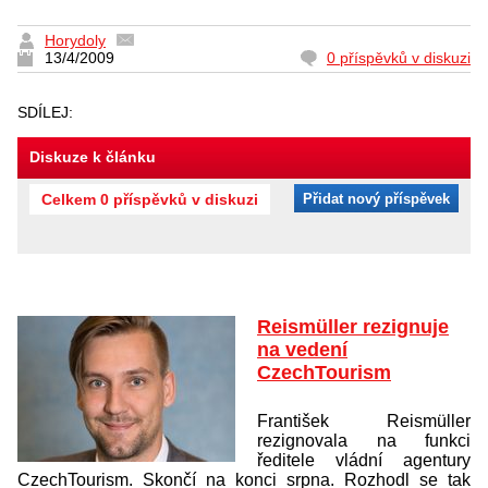
Horydoly
13/4/2009
0 příspěvků v diskuzi
SDÍLEJ:
Diskuze k článku
Celkem 0 příspěvků v diskuzi
Přidat nový příspěvek
Reismüller rezignuje
na vedení
CzechTourism
František Reismüller
rezignovala na funkci
ředitele vládní agentury
CzechTourism. Skončí na konci srpna. Rozhodl se tak