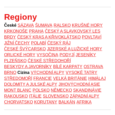
Regiony
České
SÁZAVA
ŠUMAVA
RALSKO
KRUŠNÉ HORY
KRKONOŠE
PRAHA
ČESKÝ A SLAVKOVSKÝ LES
BRDY
ČESKÝ KRAS A KŘIVOKLÁTSKO
POVLTAVÍ
JIŽNÍ ČECHY
POLABÍ
ČESKÝ RÁJ
ČESKÉ ŠVÝCARSKO
JIZERSKÉ A LUŽICKÉ HORY
ORLICKÉ HORY
VYSOČINA
PODYJÍ
JESENÍKY
PLZEŇSKO
ČESKÉ STŘEDOHOŘÍ
BESKYDY A JAVORNÍKY
BÍLÉ KARPATY
OSTRAVA
BRNO
Cizina
VÝCHODNÍ ALPY
VYSOKÉ TATRY
STŘEDOMOŘÍ
FRANCIE
VELKÁ BRITÁNIE
HIMÁLAJ
DOLOMITY A JULSKÉ ALPY
JIHOVÝCHODNÍ ASIE
MONT BLANC
POLSKO
NĚMECKO
SKANDINÁVIE
RAKOUSKO
ITÁLIE
SLOVENSKO
ZÁPADNÍ ALPY
CHORVATSKO
KORUTANY
BALKÁN
AFRIKA