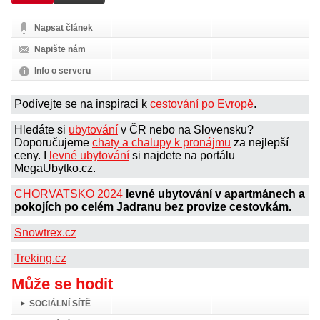
Napsat článek
Napište nám
Info o serveru
Podívejte se na inspiraci k
cestování po Evropě
.
Hledáte si
ubytování
v ČR nebo na Slovensku?
Doporučujeme
chaty a chalupy k pronájmu
za nejlepší
ceny. I
levné ubytování
si najdete na portálu
MegaUbytko.cz.
CHORVATSKO 2024
levné ubytování v apartmánech a
pokojích po celém Jadranu bez provize cestovkám.
Snowtrex.cz
Treking.cz
Může se hodit
SOCIÁLNÍ SÍTĚ