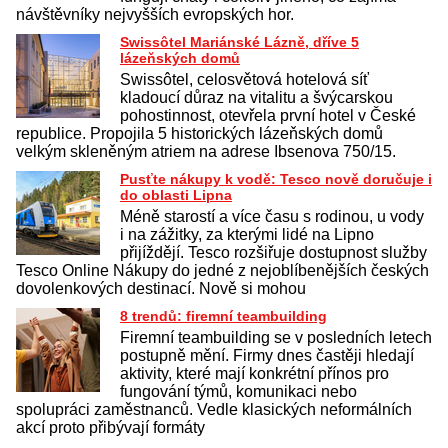
návštěvníky nejvyšších evropských hor.
Swissôtel Mariánské Lázně, dříve 5
lázeňských domů
Swissôtel, celosvětová hotelová síť
kladoucí důraz na vitalitu a švýcarskou
pohostinnost, otevřela první hotel v České
republice. Propojila 5 historických lázeňských domů
velkým skleněným atriem na adrese Ibsenova 750/15.
Pusťte nákupy k vodě: Tesco nově doručuje i
do oblasti Lipna
Méně starostí a více času s rodinou, u vody
i na zážitky, za kterými lidé na Lipno
přijíždějí. Tesco rozšiřuje dostupnost služby
Tesco Online Nákupy do jedné z nejoblíbenějších českých
dovolenkových destinací. Nově si mohou
8 trendů: firemní teambuilding
Firemní teambuilding se v posledních letech
postupně mění. Firmy dnes častěji hledají
aktivity, které mají konkrétní přínos pro
fungování týmů, komunikaci nebo
spolupráci zaměstnanců. Vedle klasických neformálních
akcí proto přibývají formáty