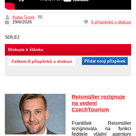
Kuba Turek
29/6/2026
0 příspěvků v diskuzi
SDÍLEJ:
Diskuze k článku
Celkem 0 příspěvků v diskuzi
Přidat nový příspěvek
Reismüller rezignuje
na vedení
CzechTourism
František Reismüller
rezignovala na funkci
ředitele vládní agentury