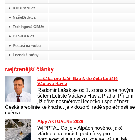
KOUPÁNÍ.cz
NašeBrdy.cz
Trekingová OBUV
DESÍTKA.cz
Počasí na webu
Lezecké stěny
Nejčtenější články
Lašáka protlačil Babiš do čela Letiště
Václava Havla
Radomír Lašák se od 1. srpna stane novým
šéfem Letiště Václava Havla Praha. Při tom
již dříve nasměroval lececkou společnost
České areolinie ke krachu, je v dozorčí radě společnosti se
dvěma
Alpy AKTUÁLNĚ 2026
WIPPTAL Co je v Alpách nového, jaké
vládnou na horách podmínky pro
horolezectví a turistiku, kde se lyžuje, jak