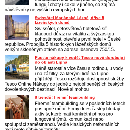
fungují chaty i cokoliv jiného, co zajímá
návštěvníky nejvyšších evropských hor.
Swissôtel Mariánské Lázně, dříve 5
lázeňských domů
Swissôtel, celosvětová hotelová síť
kladoucí důraz na vitalitu a švýcarskou
pohostinnost, otevřela první hotel v České
republice. Propojila 5 historických lázeňských domů
velkým skleněným atriem na adrese Ibsenova 750/15.
Pusťte nákupy k vodě: Tesco nově doručuje i
do oblasti Lipna
Méně starostí a více času s rodinou, u vody
i na zážitky, za kterými lidé na Lipno
přijíždějí. Tesco rozšiřuje dostupnost služby
Tesco Online Nákupy do jedné z nejoblíbenějších českých
dovolenkových destinací. Nově si mohou
8 trendů: firemní teambuilding
Firemní teambuilding se v posledních letech
postupně mění. Firmy dnes častěji hledají
aktivity, které mají konkrétní přínos pro
fungování týmů, komunikaci nebo
spolupráci zaměstnanců. Vedle klasických neformálních
akcí proto přibývají formáty