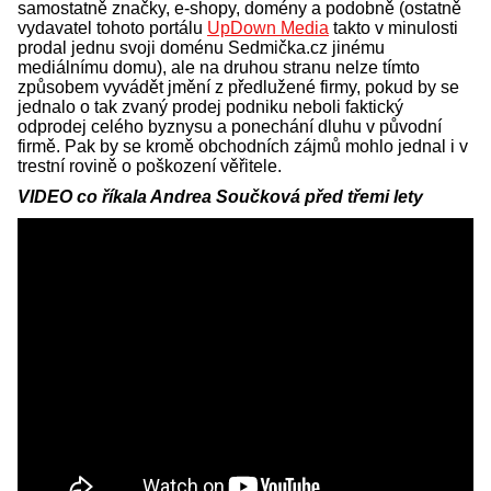
samostatně značky, e-shopy, domény a podobně (ostatně
vydavatel tohoto portálu
UpDown Media
takto v minulosti
prodal jednu svoji doménu Sedmička.cz jinému
mediálnímu domu), ale na druhou stranu nelze tímto
způsobem vyvádět jmění z předlužené firmy, pokud by se
jednalo o tak zvaný prodej podniku neboli faktický
odprodej celého byznysu a ponechání dluhu v původní
firmě. Pak by se kromě obchodních zájmů mohlo jednal i v
trestní rovině o poškození věřitele.
VIDEO co říkala Andrea Součková před třemi lety