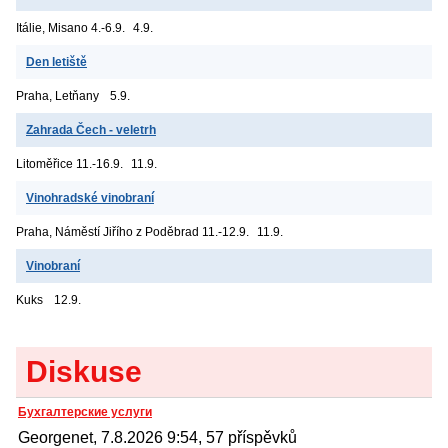
Itálie, Misano
4.-6.9.
4.9.
Den letiště
Praha, Letňany
5.9.
Zahrada Čech - veletrh
Litoměřice
11.-16.9.
11.9.
Vinohradské vinobraní
Praha, Náměstí Jiřího z Poděbrad
11.-12.9.
11.9.
Vinobraní
Kuks
12.9.
Diskuse
Бухгалтерские услуги
Georgenet, 7.8.2026 9:54, 57 příspěvků