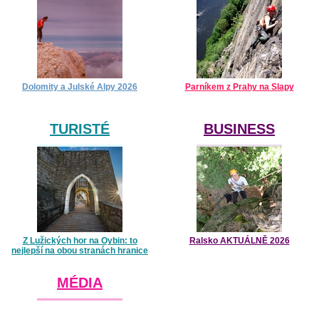
Dolomity a Julské Alpy 2026
Parníkem z Prahy na Slapy
TURISTÉ
BUSINESS
Z Lužických hor na Oybin: to
Ralsko AKTUÁLNĚ 2026
nejlepší na obou stranách hranice
MÉDIA