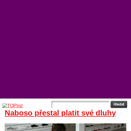
Naboso přestal platit své dluhy