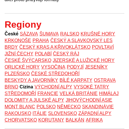
Regiony
České
SÁZAVA
ŠUMAVA
RALSKO
KRUŠNÉ HORY
KRKONOŠE
PRAHA
ČESKÝ A SLAVKOVSKÝ LES
BRDY
ČESKÝ KRAS A KŘIVOKLÁTSKO
POVLTAVÍ
JIŽNÍ ČECHY
POLABÍ
ČESKÝ RÁJ
ČESKÉ ŠVÝCARSKO
JIZERSKÉ A LUŽICKÉ HORY
ORLICKÉ HORY
VYSOČINA
PODYJÍ
JESENÍKY
PLZEŇSKO
ČESKÉ STŘEDOHOŘÍ
BESKYDY A JAVORNÍKY
BÍLÉ KARPATY
OSTRAVA
BRNO
Cizina
VÝCHODNÍ ALPY
VYSOKÉ TATRY
STŘEDOMOŘÍ
FRANCIE
VELKÁ BRITÁNIE
HIMÁLAJ
DOLOMITY A JULSKÉ ALPY
JIHOVÝCHODNÍ ASIE
MONT BLANC
POLSKO
NĚMECKO
SKANDINÁVIE
RAKOUSKO
ITÁLIE
SLOVENSKO
ZÁPADNÍ ALPY
CHORVATSKO
KORUTANY
BALKÁN
AFRIKA