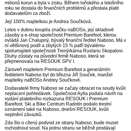
milionů korun a byla v zisku. Během loňského a letošního
roku se dostala do finančních problémů a přestala platit
dodavatelům za zboží.
Její 100% majitelkou je Andrea Součková.
Letos v dubnu koupila značku naBOSo, její skladové
zásoby a e-shop společnost Premium Barefoot, kterou
ovládá Jan Chalupný, bývalý finanční ředitel Naboso. Má v
ní většinový podíl a zbylých 15 % patří bývalému
spolumajiteli společnosti Trenýrkárna Ruslanu Skopalovi.
Dluhy zůstaly na původní firmě Naboso, která se
přejmenovala na RESOUK SPV I.
Zároveň majitelem Premium Barefoot a generálním
ředitelem Naboso byl do března Jiří Souček, manžel
majitelky naBOSo Andrey Součkové.
Dodavatelé firmy Naboso se začaly obracet na soudy kvůli
neplacení pohledávek. Společnost Aylla podala návrh na
vydání platebního rozkazuna RESOUK i Premium
Barefoot. Ski a Bike Centrum Radotín podalo trestní
oznámení také na Naboso, dnešní RESOUK, kvůli
neplnění závazků.
Zda šlo o cílený podvod ze strany Naboso, bude muset
rozhodnout soud. Na jednu stranu se běžně prodávají