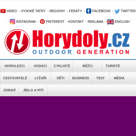
VIDEO
-
VYSOKÉ TATRY
-
REGIONY
-
FERÁTY
-
FACEBOOK
-
TWITTER
-
INSTAGRAM
-
PINTEREST
-
KONTAKT
-
REKLAMA
-
ENGLISH
HOROLEZCI
VODÁCI
CYKLISTÉ
BĚŽCI
TURISTÉ
CESTOVATELÉ
LYŽAŘI
DĚTI
BUSINESS
TEST
MÉDIA
ZDRAVÍ
JÍDLO A PITÍ