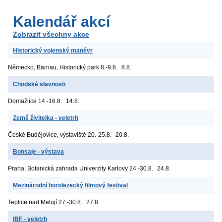
Kalendář akcí
Zobrazit všechny akce
Historický vojenský manévr
Německo, Bärnau, Historický park
8.-9.8.
8.8.
Chodské slavnosti
Domažlice
14.-16.8.
14.8.
Země živitelka - veletrh
České Budějovice, výstaviště
20.-25.8.
20.8.
Bonsaje - výstava
Praha, Botanická zahrada Univerzity Karlovy
24.-30.8.
24.8.
Mezinárodní horolezecký filmový festival
Teplice nad Metují
27.-30.8.
27.8.
IBF - veletrh