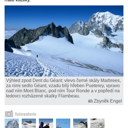
Výhled zpod Dent du Géant: vlevo černé skály Marbrees,
za nimi sedlo Géant, vzadu bílý hřeben Pueterey, vpravo
nad ním Mont Blanc, pod ním Tour Ronde a v popředí na
ledovci rozházené skalky Flambeau.
Zbyněk Engel
fotogalerie