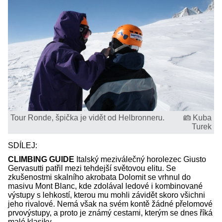
Tour Ronde, špička je vidět od Helbronneru.
Kuba
Turek
SDÍLEJ:
CLIMBING GUIDE
Italský meziválečný horolezec Giusto
Gervasutti patřil mezi tehdejší světovou elitu. Se
zkušenostmi skalního akrobata Dolomit se vrhnul do
masivu Mont Blanc, kde zdolával ledové i kombinované
výstupy s lehkostí, kterou mu mohli závidět skoro všichni
jeho rivalové. Nemá však na svém kontě žádné přelomové
prvovýstupy, a proto je známý cestami, kterým se dnes říká
malé klasiky.