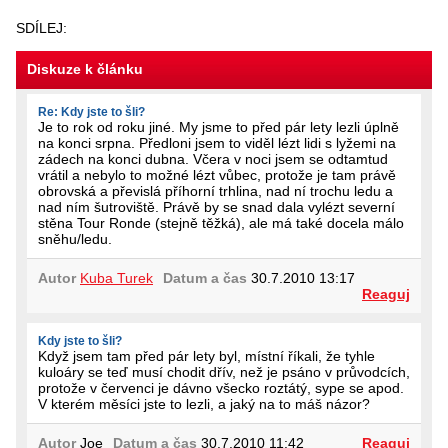
SDÍLEJ:
Diskuze k článku
Re: Kdy jste to šli?
Je to rok od roku jiné. My jsme to před pár lety lezli úplně
na konci srpna. Předloni jsem to viděl lézt lidi s lyžemi na
zádech na konci dubna. Včera v noci jsem se odtamtud
vrátil a nebylo to možné lézt vůbec, protože je tam právě
obrovská a převislá příhorní trhlina, nad ní trochu ledu a
nad ním šutroviště. Právě by se snad dala vylézt severní
stěna Tour Ronde (stejně těžká), ale má také docela málo
sněhu/ledu.
Autor
Kuba Turek
Datum a čas
30.7.2010 13:17
Reaguj
Kdy jste to šli?
Když jsem tam před pár lety byl, místní říkali, že tyhle
kuloáry se teď musí chodit dřív, než je psáno v průvodcích,
protože v červenci je dávno všecko roztátý, sype se apod.
V kterém měsíci jste to lezli, a jaký na to máš názor?
Autor
Joe
Datum a čas
30.7.2010 11:42
Reaguj