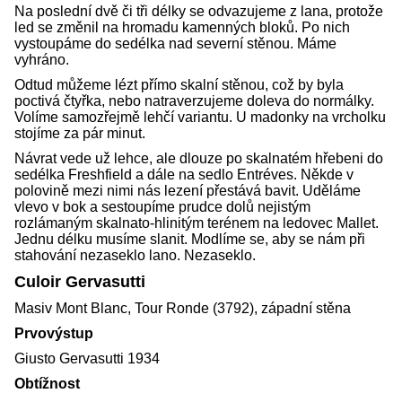
Na poslední dvě či tři délky se odvazujeme z lana, protože
led se změnil na hromadu kamenných bloků. Po nich
vystoupáme do sedélka nad severní stěnou. Máme
vyhráno.
Odtud můžeme lézt přímo skalní stěnou, což by byla
poctivá čtyřka, nebo natraverzujeme doleva do normálky.
Volíme samozřejmě lehčí variantu. U madonky na vrcholku
stojíme za pár minut.
Návrat vede už lehce, ale dlouze po skalnatém hřebeni do
sedélka Freshfield a dále na sedlo Entréves. Někde v
polovině mezi nimi nás lezení přestává bavit. Uděláme
vlevo v bok a sestoupíme prudce dolů nejistým
rozlámaným skalnato-hlinitým terénem na ledovec Mallet.
Jednu délku musíme slanit. Modlíme se, aby se nám při
stahování nezaseklo lano. Nezaseklo.
Culoir Gervasutti
Masiv Mont Blanc, Tour Ronde (3792), západní stěna
Prvovýstup
Giusto Gervasutti 1934
Obtížnost