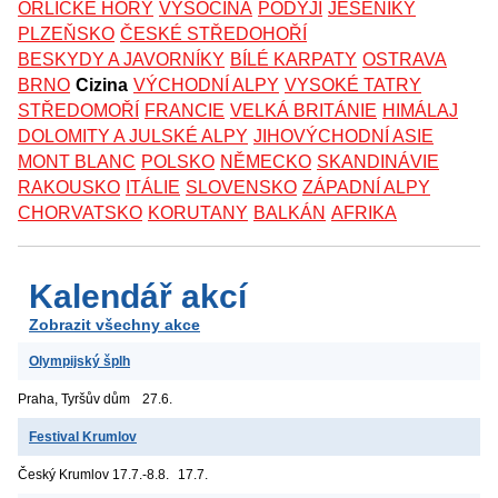
ORLICKÉ HORY
VYSOČINA
PODYJÍ
JESENÍKY
PLZEŇSKO
ČESKÉ STŘEDOHOŘÍ
BESKYDY A JAVORNÍKY
BÍLÉ KARPATY
OSTRAVA
BRNO
Cizina
VÝCHODNÍ ALPY
VYSOKÉ TATRY
STŘEDOMOŘÍ
FRANCIE
VELKÁ BRITÁNIE
HIMÁLAJ
DOLOMITY A JULSKÉ ALPY
JIHOVÝCHODNÍ ASIE
MONT BLANC
POLSKO
NĚMECKO
SKANDINÁVIE
RAKOUSKO
ITÁLIE
SLOVENSKO
ZÁPADNÍ ALPY
CHORVATSKO
KORUTANY
BALKÁN
AFRIKA
Kalendář akcí
Zobrazit všechny akce
Olympijský šplh
Praha, Tyršův dům
27.6.
Festival Krumlov
Český Krumlov
17.7.-8.8.
17.7.