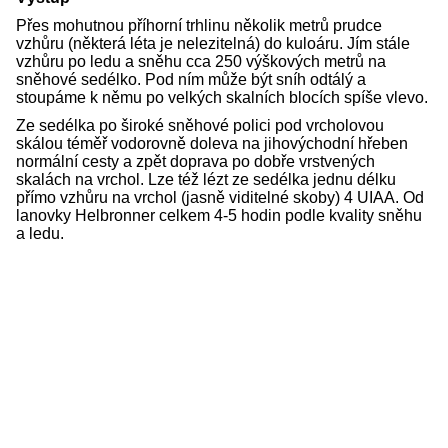
Přes mohutnou příhorní trhlinu několik metrů prudce
vzhůru (některá léta je nelezitelná) do kuloáru. Jím stále
vzhůru po ledu a sněhu cca 250 výškových metrů na
sněhové sedélko. Pod ním může být sníh odtálý a
stoupáme k němu po velkých skalních blocích spíše vlevo.
Ze sedélka po široké sněhové polici pod vrcholovou
skálou téměř vodorovně doleva na jihovýchodní hřeben
normální cesty a zpět doprava po dobře vrstvených
skalách na vrchol. Lze též lézt ze sedélka jednu délku
přímo vzhůru na vrchol (jasně viditelné skoby) 4 UIAA. Od
lanovky Helbronner celkem 4-5 hodin podle kvality sněhu
a ledu.