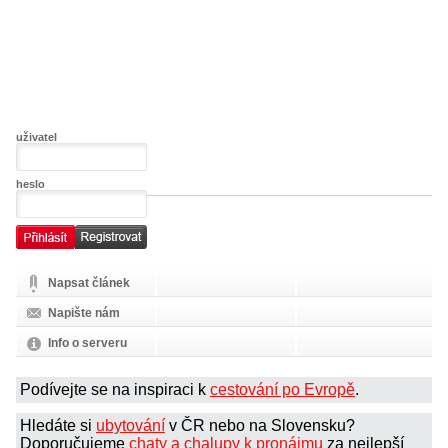
uživatel
heslo
Napsat článek
Napište nám
Info o serveru
Podívejte se na inspiraci k
cestování po Evropě
.
Hledáte si
ubytování
v ČR nebo na Slovensku?
Doporučujeme
chaty a chalupy k pronájmu
za nejlepší