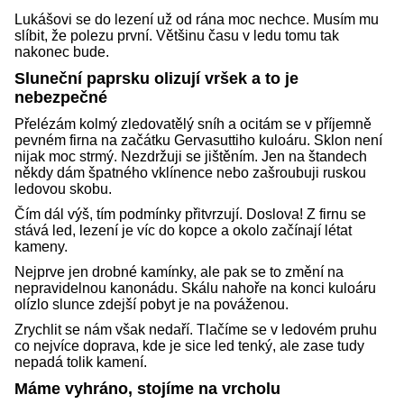
Lukášovi se do lezení už od rána moc nechce. Musím mu
slíbit, že polezu první. Většinu času v ledu tomu tak
nakonec bude.
Sluneční paprsku olizují vršek a to je
nebezpečné
Přelézám kolmý zledovatělý sníh a ocitám se v příjemně
pevném firna na začátku Gervasuttiho kuloáru. Sklon není
nijak moc strmý. Nezdržuji se jištěním. Jen na štandech
někdy dám špatného vklínence nebo zašroubuji ruskou
ledovou skobu.
Čím dál výš, tím podmínky přitvrzují. Doslova! Z firnu se
stává led, lezení je víc do kopce a okolo začínají létat
kameny.
Nejprve jen drobné kamínky, ale pak se to změní na
nepravidelnou kanonádu. Skálu nahoře na konci kuloáru
olízlo slunce zdejší pobyt je na pováženou.
Zrychlit se nám však nedaří. Tlačíme se v ledovém pruhu
co nejvíce doprava, kde je sice led tenký, ale zase tudy
nepadá tolik kamení.
Máme vyhráno, stojíme na vrcholu