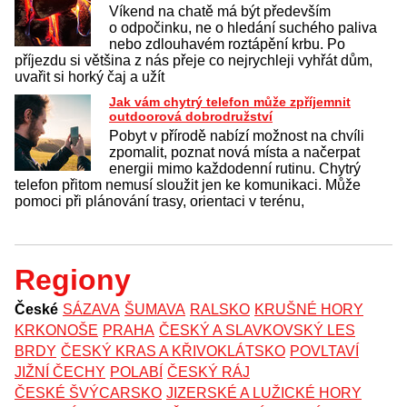
Víkend na chatě má být především
o odpočinku, ne o hledání suchého paliva
nebo zdlouhavém roztápění krbu. Po
příjezdu si většina z nás přeje co nejrychleji vyhřát dům,
uvařit si horký čaj a užít
Jak vám chytrý telefon může zpříjemnit
outdoorová dobrodružství
Pobyt v přírodě nabízí možnost na chvíli
zpomalit, poznat nová místa a načerpat
energii mimo každodenní rutinu. Chytrý
telefon přitom nemusí sloužit jen ke komunikaci. Může
pomoci při plánování trasy, orientaci v terénu,
Regiony
České
SÁZAVA
ŠUMAVA
RALSKO
KRUŠNÉ HORY
KRKONOŠE
PRAHA
ČESKÝ A SLAVKOVSKÝ LES
BRDY
ČESKÝ KRAS A KŘIVOKLÁTSKO
POVLTAVÍ
JIŽNÍ ČECHY
POLABÍ
ČESKÝ RÁJ
ČESKÉ ŠVÝCARSKO
JIZERSKÉ A LUŽICKÉ HORY