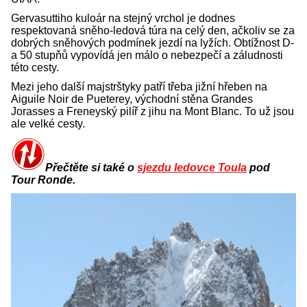
Gervasuttiho kuloár na stejný vrchol je dodnes
respektovaná sněho-ledová túra na celý den, ačkoliv se za
dobrých sněhových podmínek jezdí na lyžích. Obtížnost D-
a 50 stupňů vypovídá jen málo o nebezpečí a záludnosti
této cesty.
Mezi jeho další majstrštyky patří třeba jižní hřeben na
Aiguile Noir de Pueterey, východní stěna Grandes
Jorasses a Freneyský pilíř z jihu na Mont Blanc. To už jsou
ale velké cesty.
Přečtěte si také o
sjezdu ledovce Toula
pod
Tour Ronde.