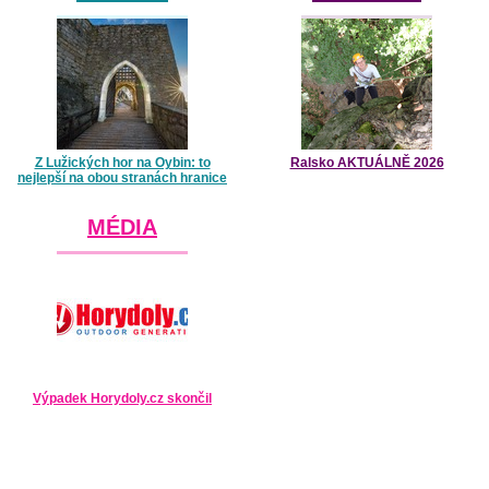
Z Lužických hor na Oybin: to
Ralsko AKTUÁLNĚ 2026
nejlepší na obou stranách hranice
MÉDIA
Výpadek Horydoly.cz skončil