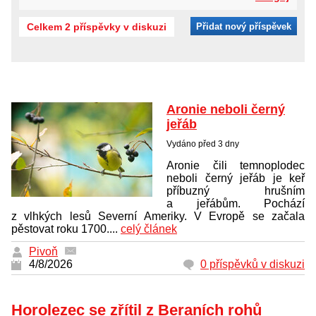
Celkem 2 příspěvky v diskuzi
Přidat nový příspěvek
Aronie neboli černý
jeřáb
Vydáno před 3 dny
Aronie čili temnoplodec
neboli černý jeřáb je keř
příbuzný hrušním
a jeřábům. Pochází
z vlhkých lesů Severní Ameriky. V Evropě se začala
pěstovat roku 1700....
celý článek
Pivoň
4/8/2026
0 příspěvků v diskuzi
Horolezec se zřítil z Beraních rohů