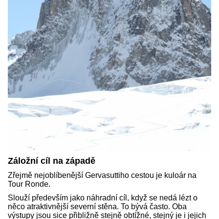
Záložní cíl na západě
Zřejmě nejoblíbenější Gervasuttiho cestou je kuloár na
Tour Ronde.
Slouží především jako náhradní cíl, když se nedá lézt o
něco atraktivnější severní stěna. To bývá často. Oba
výstupy jsou sice přibližně stejně obtížné, stejný je i jejich