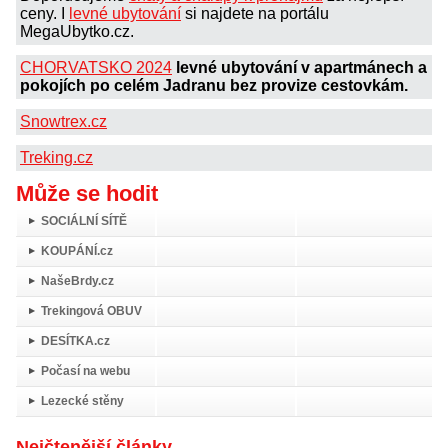
ceny. I
levné ubytování
si najdete na portálu
MegaUbytko.cz.
CHORVATSKO 2024
levné ubytování v apartmánech a
pokojích po celém Jadranu bez provize cestovkám.
Snowtrex.cz
Treking.cz
Může se hodit
SOCIÁLNÍ SÍTĚ
KOUPÁNÍ.cz
NašeBrdy.cz
Trekingová OBUV
DESÍTKA.cz
Počasí na webu
Lezecké stěny
Nejčtenější články