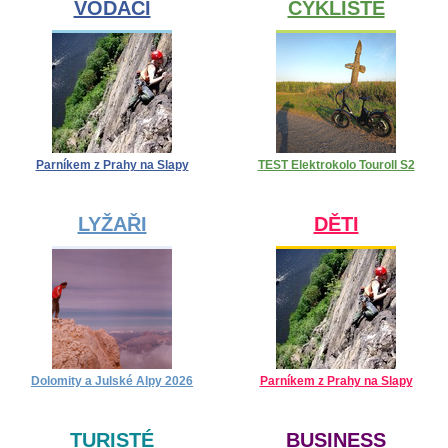
VODÁCI
CYKLISTÉ
Parníkem z Prahy na Slapy
TEST Elektrokolo Touroll S2
LYŽAŘI
DĚTI
Dolomity a Julské Alpy 2026
Parníkem z Prahy na Slapy
TURISTÉ
BUSINESS