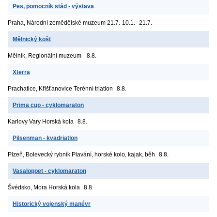
Pes, pomocník stád - výstava
Praha, Národní zemědělské muzeum
21.7.-10.1.
21.7.
Mělnický košt
Mělník, Regionální muzeum
8.8.
Xterra
Prachatice, Křišťanovice
Terénní triatlon
8.8.
Prima cup - cyklomaraton
Karlovy Vary
Horská kola
8.8.
Pilsenman - kvadriatlon
Plzeň, Bolevecký rybník
Plavání, horské kolo, kajak, běh
8.8.
Vasaloppet - cyklomaraton
Švédsko, Mora
Horská kola
8.8.
Historický vojenský manévr