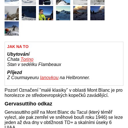
JAK NA TO
Ubytování
Chata
Torino
Stan v sedélku Flambeaux
Příjezd
Z Courmayeuru
lanovkou
na Helbronner.
Pozor! Označení "malé klasiky" v oblasti Mont Blanc je pro
horolezce ze středoevropských kopečků zavádějící.
Gervasuttiho odkaz
Gervasuttiho pilíř na Mont Blanc du Tacul (který téměř
vylezl, ale pak zemřel ve sněhové bouři roku 1946) se leze
jeden až dva dny v obtížnosti TD+ a skalními úseky 6
UIAA.