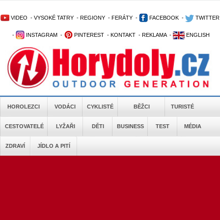
VIDEO
-
VYSOKÉ TATRY
-
REGIONY
-
FERÁTY
-
FACEBOOK
-
TWITTER
-
INSTAGRAM
-
PINTEREST
-
KONTAKT
-
REKLAMA
-
ENGLISH
HOROLEZCI
VODÁCI
CYKLISTÉ
BĚŽCI
TURISTÉ
CESTOVATELÉ
LYŽAŘI
DĚTI
BUSINESS
TEST
MÉDIA
ZDRAVÍ
JÍDLO A PITÍ