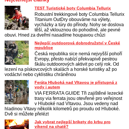
TEST Turistické boty Columbia Tellurix
Robustní trekkingové boty Columbia Tellurix
Titanium OutDry obouváme na výlety,
vycházky a túry do přírody. Nohy se doslova
těší, až vklouznou do pohodlné, ale pevné
obuvi. Hned za dveřmí nasadíme houpavou chůzi
Nejlepší outdoorová dobrodružství v České
republice
Česká republika sice nemá nejvyšší pohoří
Evropy, přesto nabízí překvapivě pestrou
škálu outdoorových aktivit po celý rok. Od
lezení na pískovcových skalách a horské turistiky až po
vodáctví nebo cyklistiku chráněnou
Feráta Hluboká nad Vltavou je přístupná z
vody i autem
VIA FERRATA GUIDE Tři zajištěné lezecké
trasy via ferrata jsou otevřené pro veřejnost
v Hluboké nad Vltavou. Jsou vedeny nad
hladinou Vltavy několik kilometrů po proudu od Hluboké.
Dvě si můžete přelézt
Jak vybrat nejlepší brikety do krbu pro
víkend na chatě?