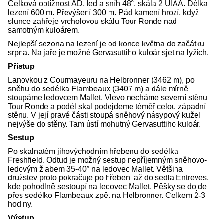
Celková obtížnost AD, led a sníh 48°, skála 2 UIAA. Délka
lezení 600 m. Převýšení 300 m. Pád kamení hrozí, když
slunce zahřeje vrcholovou skálu Tour Ronde nad
samotným kuloárem.
Nejlepší sezona na lezení je od konce května do začátku
srpna. Na jaře je možné Gervasuttiho kuloár sjet na lyžích.
Přístup
Lanovkou z Courmayeuru na Helbronner (3462 m), po
sněhu do sedélka Flambeaux (3407 m) a dále mírně
stoupáme ledovcem Mallet. Vlevo necháme severní stěnu
Tour Ronde a podél skal podejdeme téměř celou západní
stěnu. V její pravé části stoupá sněhový násypový kužel
nejvýše do stěny. Tam ústí mohutný Gervasuttiho kuloár.
Sestup
Po skalnatém jihovýchodním hřebenu do sedélka
Freshfield. Odtud je možný sestup nepříjemným sněhovo-
ledovým žlabem 35-40° na ledovec Mallet. Většina
družstev proto pokračuje po hřebeni až do sedla Entreves,
kde pohodlně sestoupí na ledovec Mallet. Pěšky se dojde
přes sedélko Flambeaux zpět na Helbronner. Celkem 2-3
hodiny.
Výstup