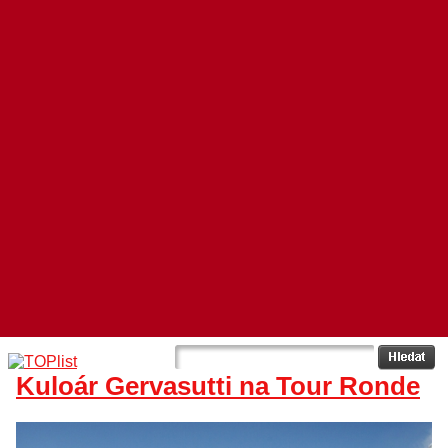
Kuloár Gervasutti na Tour Ronde