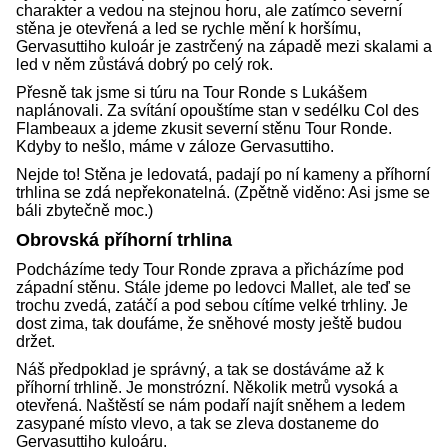
charakter a vedou na stejnou horu, ale zatímco severní
stěna je otevřená a led se rychle mění k horšímu,
Gervasuttiho kuloár je zastrčený na západě mezi skalami a
led v něm zůstává dobrý po celý rok.
Přesně tak jsme si túru na Tour Ronde s Lukášem
naplánovali. Za svítání opouštíme stan v sedélku Col des
Flambeaux a jdeme zkusit severní stěnu Tour Ronde.
Kdyby to nešlo, máme v záloze Gervasuttiho.
Nejde to! Stěna je ledovatá, padají po ní kameny a příhorní
trhlina se zdá nepřekonatelná. (Zpětně viděno: Asi jsme se
báli zbytečně moc.)
Obrovská příhorní trhlina
Podcházíme tedy Tour Ronde zprava a přicházíme pod
západní stěnu. Stále jdeme po ledovci Mallet, ale teď se
trochu zvedá, zatáčí a pod sebou cítíme velké trhliny. Je
dost zima, tak doufáme, že sněhové mosty ještě budou
držet.
Náš předpoklad je správný, a tak se dostáváme až k
příhorní trhlině. Je monstrózní. Několik metrů vysoká a
otevřená. Naštěstí se nám podaří najít sněhem a ledem
zasypané místo vlevo, a tak se zleva dostaneme do
Gervasuttiho kuloáru.