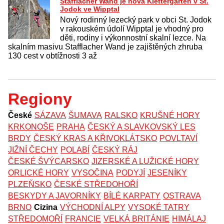
Stafflacher Wand je nová Klettergarten v St.
Jodok ve Wipptal
Nový rodinný lezecký park v obci St. Jodok
v rakouském údolí Wipptal je vhodný pro
děti, rodiny i výkonnostní skalní lezce. Na
skalním masivu Stafflacher Wand je zajištěných zhruba
130 cest v obtížnosti 3 až
Regiony
České
SÁZAVA
ŠUMAVA
RALSKO
KRUŠNÉ HORY
KRKONOŠE
PRAHA
ČESKÝ A SLAVKOVSKÝ LES
BRDY
ČESKÝ KRAS A KŘIVOKLÁTSKO
POVLTAVÍ
JIŽNÍ ČECHY
POLABÍ
ČESKÝ RÁJ
ČESKÉ ŠVÝCARSKO
JIZERSKÉ A LUŽICKÉ HORY
ORLICKÉ HORY
VYSOČINA
PODYJÍ
JESENÍKY
PLZEŇSKO
ČESKÉ STŘEDOHOŘÍ
BESKYDY A JAVORNÍKY
BÍLÉ KARPATY
OSTRAVA
BRNO
Cizina
VÝCHODNÍ ALPY
VYSOKÉ TATRY
STŘEDOMOŘÍ
FRANCIE
VELKÁ BRITÁNIE
HIMÁLAJ