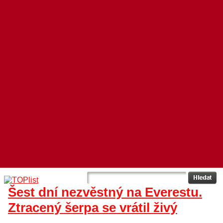
Šest dní nezvěstný na Everestu.
Ztracený šerpa se vrátil živý