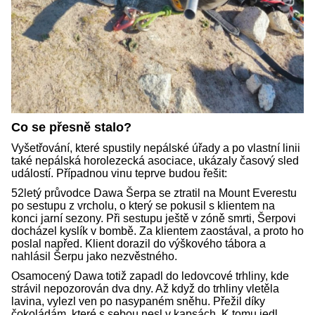
Co se přesně stalo?
Vyšetřování, které spustily nepálské úřady a po vlastní linii
také nepálská horolezecká asociace, ukázaly časový sled
událostí. Případnou vinu teprve budou řešit:
52letý průvodce Dawa Šerpa se ztratil na Mount Everestu
po sestupu z vrcholu, o který se pokusil s klientem na
konci jarní sezony. Při sestupu ještě v zóně smrti, Šerpovi
docházel kyslík v bombě. Za klientem zaostával, a proto ho
poslal napřed. Klient dorazil do výškového tábora a
nahlásil Šerpu jako nezvěstného.
Osamocený Dawa totiž zapadl do ledovcové trhliny, kde
strávil nepozorován dva dny. Až když do trhliny vletěla
lavina, vylezl ven po nasypaném sněhu. Přežil díky
čokoládám, které s sebou nesl v kapsách. K tomu jedl