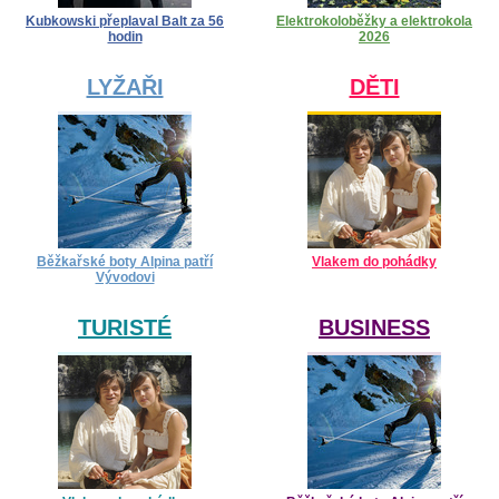
Kubkowski přeplaval Balt za 56
Elektrokoloběžky a elektrokola
hodin
2026
LYŽAŘI
DĚTI
Běžkařské boty Alpina patří
Vlakem do pohádky
Vývodovi
TURISTÉ
BUSINESS