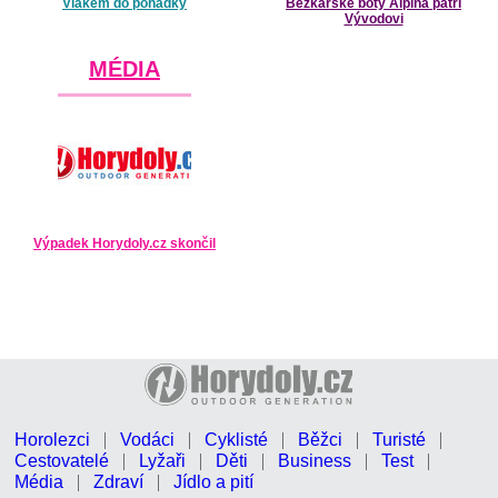
Vlakem do pohádky
Běžkařské boty Alpina patří
Vývodovi
MÉDIA
Výpadek Horydoly.cz skončil
Horolezci
Vodáci
Cyklisté
Běžci
Turisté
Cestovatelé
Lyžaři
Děti
Business
Test
Média
Zdraví
Jídlo a pití