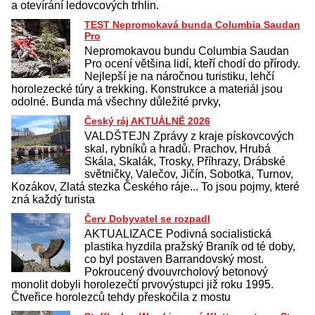
a otevírání ledovcových trhlin.
TEST Nepromokavá bunda Columbia Saudan
Pro
Nepromokavou bundu Columbia Saudan
Pro ocení většina lidí, kteří chodí do přírody.
Nejlepší je na náročnou turistiku, lehčí
horolezecké túry a trekking. Konstrukce a materiál jsou
odolné. Bunda má všechny důležité prvky,
Český ráj AKTUÁLNĚ 2026
VALDŠTEJN Zprávy z kraje pískovcových
skal, rybníků a hradů. Prachov, Hrubá
Skála, Skalák, Trosky, Příhrazy, Drábské
světničky, Valečov, Jičín, Sobotka, Turnov,
Kozákov, Zlatá stezka Českého ráje... To jsou pojmy, které
zná každý turista
Červ Dobyvatel se rozpadl
AKTUALIZACE Podivná socialistická
plastika hyzdila pražský Braník od té doby,
co byl postaven Barrandovský most.
Pokroucený dvouvrcholový betonový
monolit dobyli horolezečtí prvovýstupci již roku 1995.
Čtveřice horolezců tehdy přeskočila z mostu