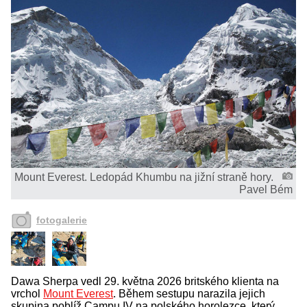
Mount Everest. Ledopád Khumbu na jižní straně hory.
Pavel Bém
fotogalerie
Dawa Sherpa vedl 29. května 2026 britského klienta na
vrchol
Mount Everest
. Během sestupu narazila jejich
skupina poblíž Campu IV na polského horolezce, který