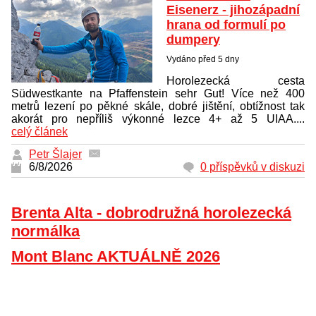
Eisenerz - jihozápadní
hrana od formulí po
dumpery
Vydáno před 5 dny
Horolezecká cesta
Südwestkante na Pfaffenstein sehr Gut! Více než 400
metrů lezení po pěkné skále, dobré jištění, obtížnost tak
akorát pro nepříliš výkonné lezce 4+ až 5 UIAA....
celý článek
Petr Šlajer
6/8/2026
0 příspěvků v diskuzi
Brenta Alta - dobrodružná horolezecká
normálka
Mont Blanc AKTUÁLNĚ 2026