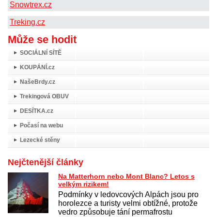
Snowtrex.cz
Treking.cz
Může se hodit
SOCIÁLNÍ SÍTĚ
KOUPÁNÍ.cz
NašeBrdy.cz
Trekingová OBUV
DESÍTKA.cz
Počasí na webu
Lezecké stěny
Nejčtenější články
Na Matterhorn nebo Mont Blanc? Letos s
velkým rizikem!
Podmínky v ledovcových Alpách jsou pro
horolezce a turisty velmi obtížné, protože
vedro způsobuje tání permafrostu