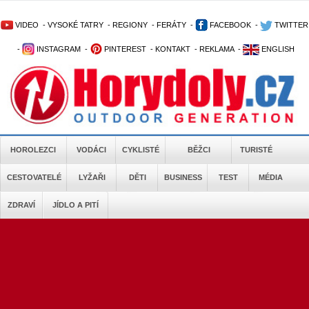
VIDEO
-
VYSOKÉ TATRY
-
REGIONY
-
FERÁTY
-
FACEBOOK
-
TWITTER
-
INSTAGRAM
-
PINTEREST
-
KONTAKT
-
REKLAMA
-
ENGLISH
HOROLEZCI
VODÁCI
CYKLISTÉ
BĚŽCI
TURISTÉ
CESTOVATELÉ
LYŽAŘI
DĚTI
BUSINESS
TEST
MÉDIA
ZDRAVÍ
JÍDLO A PITÍ