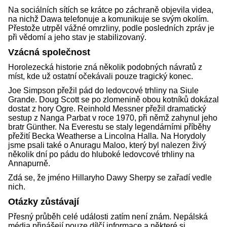
Na sociálních sítích se krátce po záchraně objevila videa,
na nichž Dawa telefonuje a komunikuje se svým okolím.
Přestože utrpěl vážné omrzliny, podle posledních zpráv je
při vědomí a jeho stav je stabilizovaný.
Vzácná společnost
Horolezecká historie zná několik podobných návratů z
míst, kde už ostatní očekávali pouze tragický konec.
Joe Simpson přežil pád do ledovcové trhliny na Siule
Grande. Doug Scott se po zlomenině obou kotníků dokázal
dostat z hory Ogre. Reinhold Messner přežil dramatický
sestup z Nanga Parbat v roce 1970, při němž zahynul jeho
bratr Günther. Na Everestu se staly legendárními příběhy
přežití Becka Weatherse a Lincolna Halla. Na Horydoly
jsme psali také o Anuragu Maloo, který byl nalezen živý
několik dní po pádu do hluboké ledovcové trhliny na
Annapurně.
Zdá se, že jméno Hillaryho Dawy Sherpy se zařadí vedle
nich.
Otázky zůstávají
Přesný průběh celé události zatím není znám. Nepálská
média přinášejí pouze dílčí informace a některé si