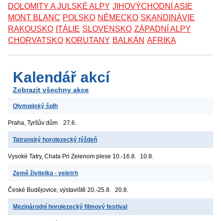
DOLOMITY A JULSKÉ ALPY
JIHOVÝCHODNÍ ASIE
MONT BLANC
POLSKO
NĚMECKO
SKANDINÁVIE
RAKOUSKO
ITÁLIE
SLOVENSKO
ZÁPADNÍ ALPY
CHORVATSKO
KORUTANY
BALKÁN
AFRIKA
Kalendář akcí
Zobrazit všechny akce
Olympijský šplh
Praha, Tyršův dům
27.6.
Tatranský horolezecký týždeň
Vysoké Tatry, Chata Pri Zelenom plese
10.-16.8.
10.8.
Země živitelka - veletrh
České Budějovice, výstaviště
20.-25.8.
20.8.
Mezinárodní horolezecký filmový festival