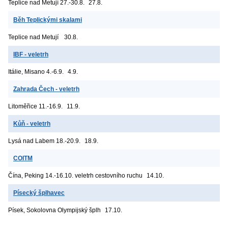
Teplice nad Metují
27.-30.8.
27.8.
Běh Teplickými skalami
Teplice nad Metují
30.8.
IBF - veletrh
Itálie, Misano
4.-6.9.
4.9.
Zahrada Čech - veletrh
Litoměřice
11.-16.9.
11.9.
Kůň - veletrh
Lysá nad Labem
18.-20.9.
18.9.
COITM
Čína, Peking
14.-16.10. veletrh cestovního ruchu
14.10.
Písecký šplhavec
Písek, Sokolovna
Olympijský šplh
17.10.