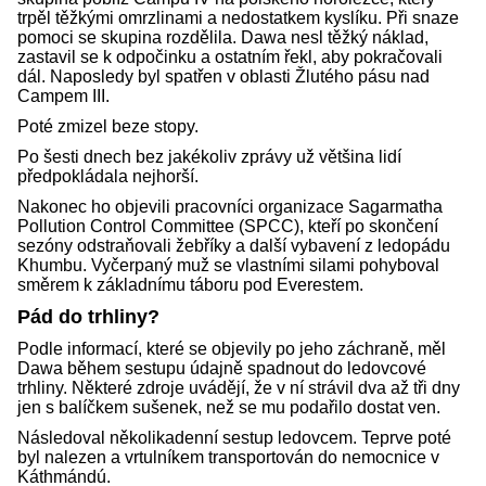
trpěl těžkými omrzlinami a nedostatkem kyslíku. Při snaze
pomoci se skupina rozdělila. Dawa nesl těžký náklad,
zastavil se k odpočinku a ostatním řekl, aby pokračovali
dál. Naposledy byl spatřen v oblasti Žlutého pásu nad
Campem III.
Poté zmizel beze stopy.
Po šesti dnech bez jakékoliv zprávy už většina lidí
předpokládala nejhorší.
Nakonec ho objevili pracovníci organizace Sagarmatha
Pollution Control Committee (SPCC), kteří po skončení
sezóny odstraňovali žebříky a další vybavení z ledopádu
Khumbu. Vyčerpaný muž se vlastními silami pohyboval
směrem k základnímu táboru pod Everestem.
Pád do trhliny?
Podle informací, které se objevily po jeho záchraně, měl
Dawa během sestupu údajně spadnout do ledovcové
trhliny. Některé zdroje uvádějí, že v ní strávil dva až tři dny
jen s balíčkem sušenek, než se mu podařilo dostat ven.
Následoval několikadenní sestup ledovcem. Teprve poté
byl nalezen a vrtulníkem transportován do nemocnice v
Káthmándú.