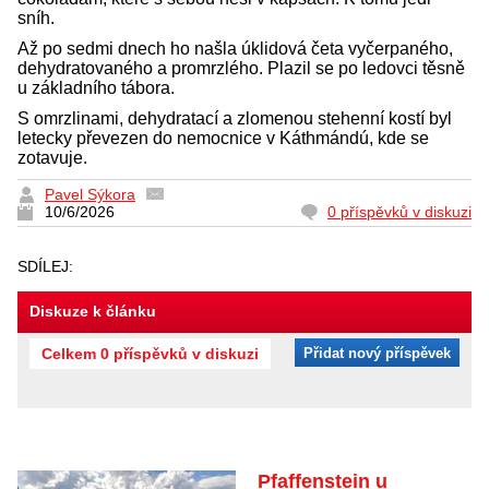
sníh.
Až po sedmi dnech ho našla úklidová četa vyčerpaného,
dehydratovaného a promrzlého. Plazil se po ledovci těsně
u základního tábora.
S omrzlinami, dehydratací a zlomenou stehenní kostí byl
letecky převezen do nemocnice v Káthmándú, kde se
zotavuje.
Pavel Sýkora
10/6/2026
0 příspěvků v diskuzi
SDÍLEJ:
Diskuze k článku
Celkem 0 příspěvků v diskuzi
Přidat nový příspěvek
Pfaffenstein u