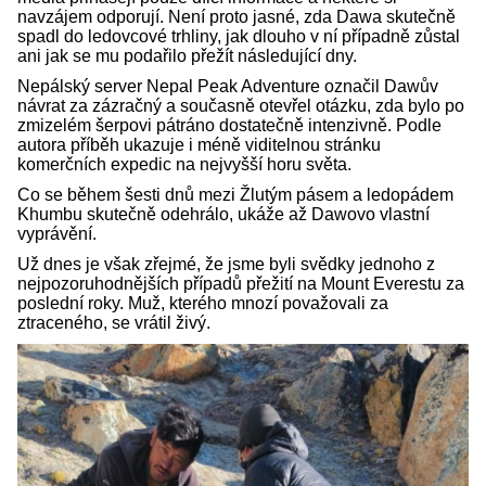
navzájem odporují. Není proto jasné, zda Dawa skutečně
spadl do ledovcové trhliny, jak dlouho v ní případně zůstal
ani jak se mu podařilo přežít následující dny.
Nepálský server Nepal Peak Adventure označil Dawův
návrat za zázračný a současně otevřel otázku, zda bylo po
zmizelém šerpovi pátráno dostatečně intenzivně. Podle
autora příběh ukazuje i méně viditelnou stránku
komerčních expedic na nejvyšší horu světa.
Co se během šesti dnů mezi Žlutým pásem a ledopádem
Khumbu skutečně odehrálo, ukáže až Dawovo vlastní
vyprávění.
Už dnes je však zřejmé, že jsme byli svědky jednoho z
nejpozoruhodnějších případů přežití na Mount Everestu za
poslední roky. Muž, kterého mnozí považovali za
ztraceného, se vrátil živý.