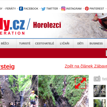
NY
-
FERÁTY
-
FACEBOOK
-
TWITTER
-
INSTAGRAM
-
PINTEREST
BĚŽCI
TURISTÉ
CESTOVATELÉ
LYŽAŘI
DĚTI
BUSINESS
steig
Zpět na článek Zábav
fo