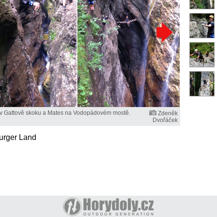
a v Gattově skoku a Mates na Vodopádovém mostě.
Zdeněk
Dvořáček
burger Land