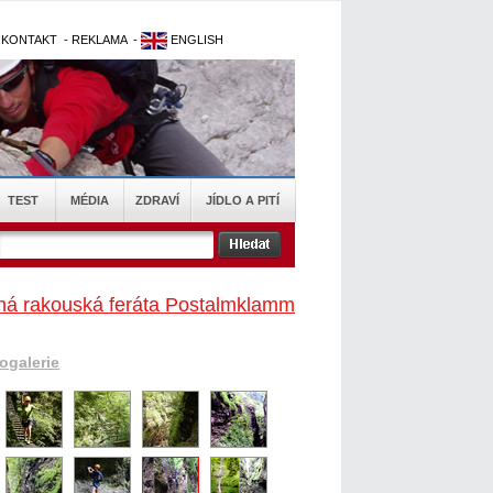
-
KONTAKT
-
REKLAMA
-
ENGLISH
TEST
MÉDIA
ZDRAVÍ
JÍDLO A PITÍ
ná rakouská feráta Postalmklamm
togalerie