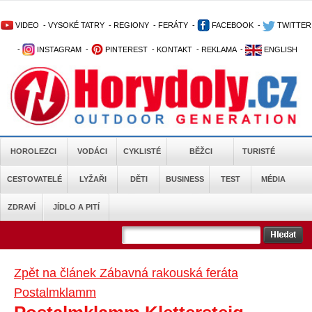
VIDEO
-
VYSOKÉ TATRY
-
REGIONY
-
FERÁTY
-
FACEBOOK
-
TWITTER
-
INSTAGRAM
-
PINTEREST
-
KONTAKT
-
REKLAMA
-
ENGLISH
HOROLEZCI
VODÁCI
CYKLISTÉ
BĚŽCI
TURISTÉ
CESTOVATELÉ
LYŽAŘI
DĚTI
BUSINESS
TEST
MÉDIA
ZDRAVÍ
JÍDLO A PITÍ
Zpět na článek Zábavná rakouská feráta
Postalmklamm