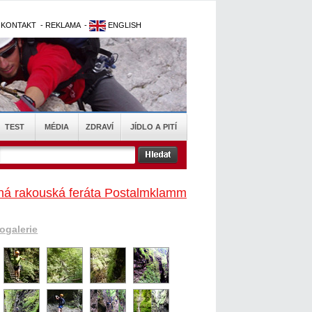
-
KONTAKT
-
REKLAMA
-
ENGLISH
TEST
MÉDIA
ZDRAVÍ
JÍDLO A PITÍ
ná rakouská feráta Postalmklamm
togalerie