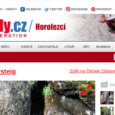
NY
-
FERÁTY
-
FACEBOOK
-
TWITTER
-
INSTAGRAM
-
PINTEREST
BĚŽCI
TURISTÉ
CESTOVATELÉ
LYŽAŘI
DĚTI
BUSINESS
steig
Zpět na článek Zábav
fo