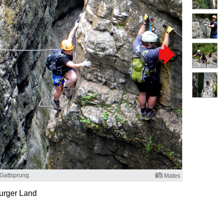
 Gattsprung.
Mates
burger Land