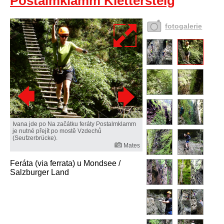
Postalmklamm Klettersteig
fotogalerie
Ivana jde po Na začátku feráty Postalmklamm
je nutné přejít po mostě Vzdechů
(Seufzerbrücke).
Mates
Feráta (via ferrata) u Mondsee /
Salzburger Land