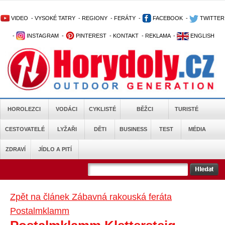
VIDEO
-
VYSOKÉ TATRY
-
REGIONY
-
FERÁTY
-
FACEBOOK
-
TWITTER
-
INSTAGRAM
-
PINTEREST
-
KONTAKT
-
REKLAMA
-
ENGLISH
HOROLEZCI
VODÁCI
CYKLISTÉ
BĚŽCI
TURISTÉ
CESTOVATELÉ
LYŽAŘI
DĚTI
BUSINESS
TEST
MÉDIA
ZDRAVÍ
JÍDLO A PITÍ
Zpět na článek Zábavná rakouská feráta
Postalmklamm