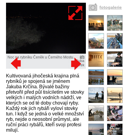
fotogalerie
Noc na rybníku Čeněk u Černého Mostu.
Kuba
Turek
Kultivovaná jihočeská krajina plná
rybníků je spojená se jménem
Jakuba Krčína. Bývalé bažiny
přetvořil před půl tisíciletím ve stovky
velkých i malých vodních nádrží, ve
kterých se od té doby chovají ryby.
Každý rok jich rybáři vyloví stovky
tun. I když se jedná o velké množství
ryb, nejde o neosobní průmysl, ale
ruční práci rybářů, kteří svoji profesi
milují.