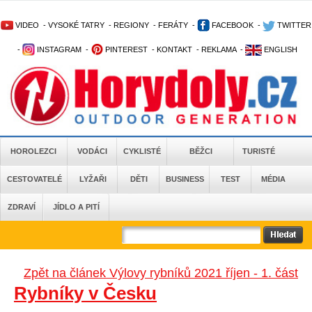
VIDEO
-
VYSOKÉ TATRY
-
REGIONY
-
FERÁTY
-
FACEBOOK
-
TWITTER
-
INSTAGRAM
-
PINTEREST
-
KONTAKT
-
REKLAMA
-
ENGLISH
HOROLEZCI
VODÁCI
CYKLISTÉ
BĚŽCI
TURISTÉ
CESTOVATELÉ
LYŽAŘI
DĚTI
BUSINESS
TEST
MÉDIA
ZDRAVÍ
JÍDLO A PITÍ
Zpět na článek Výlovy rybníků 2021 říjen - 1. část
Rybníky v Česku