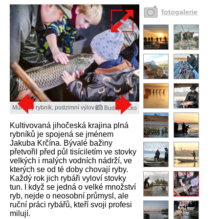
fotogalerie
Munický rybník, podzimní výlov
Budějovicko
Kultivovaná jihočeská krajina plná
rybníků je spojená se jménem
Jakuba Krčína. Bývalé bažiny
přetvořil před půl tisíciletím ve stovky
velkých i malých vodních nádrží, ve
kterých se od té doby chovají ryby.
Každý rok jich rybáři vyloví stovky
tun. I když se jedná o velké množství
ryb, nejde o neosobní průmysl, ale
ruční práci rybářů, kteří svoji profesi
milují.