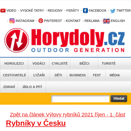
VIDEO
-
VYSOKÉ TATRY
-
REGIONY
-
FERÁTY
-
FACEBOOK
-
TWITTER
-
INSTAGRAM
-
PINTEREST
-
KONTAKT
-
REKLAMA
-
ENGLISH
HOROLEZCI
VODÁCI
CYKLISTÉ
BĚŽCI
TURISTÉ
CESTOVATELÉ
LYŽAŘI
DĚTI
BUSINESS
TEST
MÉDIA
ZDRAVÍ
JÍDLO A PITÍ
Zpět na článek Výlovy rybníků 2021 říjen - 1. část
Rybníky v Česku