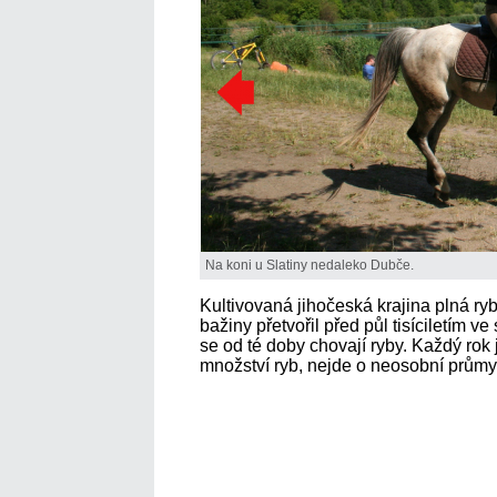
Na koni u Slatiny nedaleko Dubče.
Kultivovaná jihočeská krajina plná r
bažiny přetvořil před půl tisíciletím v
se od té doby chovají ryby. Každý rok j
množství ryb, nejde o neosobní průmysl,