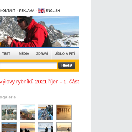
-
KONTAKT
-
REKLAMA
-
ENGLISH
TEST
MÉDIA
ZDRAVÍ
JÍDLO A PITÍ
Výlovy rybníků 2021 říjen - 1. část
togalerie