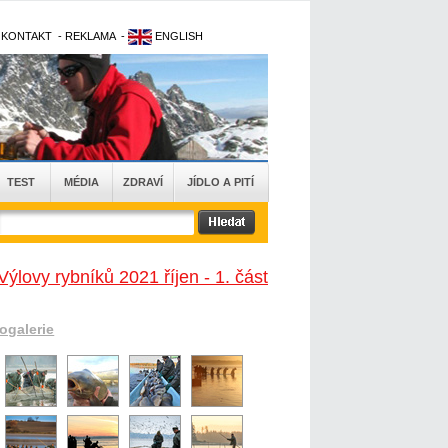
-
KONTAKT
-
REKLAMA
-
ENGLISH
TEST
MÉDIA
ZDRAVÍ
JÍDLO A PITÍ
Výlovy rybníků 2021 říjen - 1. část
togalerie