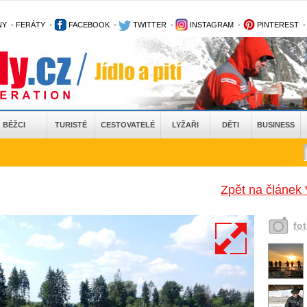
NY
-
FERÁTY
-
FACEBOOK
-
TWITTER
-
INSTAGRAM
-
PINTEREST
BĚŽCI
TURISTÉ
CESTOVATELÉ
LYŽAŘI
DĚTI
BUSINESS
Zpět na článek 
fo