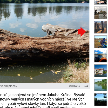
 vodní plochy.
Kuba Turek
ybníků je spojená se jménem Jakuba Krčína. Bývalé
e stovky velkých i malých vodních nádrží, ve kterých
ich rybáři vyloví stovky tun. I když se jedná o velké
 ale ruční práci rybářů, kteří svoji profesi milují.