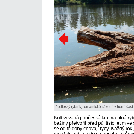
Podleský rybník, romantické zákoutí v horní části
Kultivovaná jihočeská krajina plná r
bažiny přetvořil před půl tisíciletím v
se od té doby chovají ryby. Každý rok j
množství ryb, nejde o neosobní průmysl,